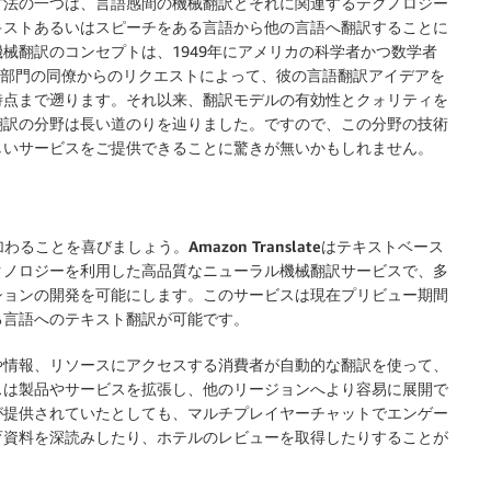
方法の一つは、言語感間の機械翻訳とそれに関連するテクノロジー
キストあるいはスピーチをある言語から他の言語へ翻訳することに
械翻訳のコンセプトは、1949年にアメリカの科学者かつ数学者
自然科学部門の同僚からのリクエストによって、彼の言語翻訳アイデアを
nを作成した時点まで遡ります。それ以来、翻訳モデルの有効性とクォリティを
翻訳の分野は長い道のりを辿りました。ですので、この分野の技術
しいサービスをご提供できることに驚きが無いかもしれません。
加わることを喜びましょう。
Amazon Translate
はテキストベース
クノロジーを利用した高品質なニューラル機械翻訳サービスで、多
ションの開発を可能にします。このサービスは現在プリビュー期間
る言語へのテキスト翻訳が可能です。
ブサイトや情報、リソースにアクセスする消費者が自動的な翻訳を使って、
スは製品やサービスを拡張し、他のリージョンへより容易に展開で
が提供されていたとしても、マルチプレイヤーチャットでエンゲー
育資料を深読みしたり、ホテルのレビューを取得したりすることが