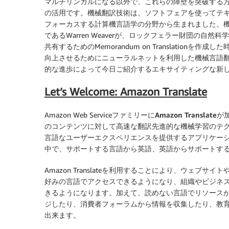
マルチリンガルになる以外で、これらの障壁を突破する
の活用です。機械翻訳技術は、ソフトフェアを使ってテ
フォーカスする計算機言語学の分野から生まれました。機
であるWarren Weaverが、ロックフェラー財団の
共有するためのMemorandum on Translatio
向上させるためにニューラルネットを利用した機械言語
的な進歩によって今日ご紹介するエキサイティングな新
Let’s Welcome: Amazon Translate
Amazon Web Serviceファミリーに
Amazon Translate
が
のコンテンツに対して高速な翻訳先進的な機械学習のテ
言語なユーザーエクスペリエンスを提供するアプリケー
中で、サポートする言語から英語、英語からサポートす
Amazon Translateを利用することにより、ウェ
好みの言語でアクセスできるようになり、組織やビジネ
きるようになります。加えて、読めない言語でリソース
ジしたり、消費者フォーラムから情報を収集したり、教
出来ます。