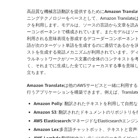
高品質な機械言語翻訳を提供するために
Amazon Transla
ニングテクノロジーをベースとして、Amazon Trans
クを利用します。モデルは、ソースの言語から文章を読
ーコンポーネントで構成されています。またモデルはソ
利用される意味表現を形成するデコーダーコンポーネン
語が次のターゲット単語を生成するのに適切であるかを
ストを生成する発話メカニズムが利用されています。デ
ラルネットワークがソース文書の全体のコンテキストを
く、それまでに生成した全てにフォーカスする事を意味
立ちます。
Amazon Translate
は他のAWSサービスと一緒に利用す
行うアプリケーションを構築できます。例えば、Transl
Amazon Polly
: 翻訳されたテキストを利用して自然
Amazon S3
: 翻訳されたドキュメントのリポジトリを
AWS Elasticsearch
:マネージドなElasticsearc
Amazon Lex
:多言語チャットボット、テキストと音
AWS Lambda
:動的Webコンテンツのローカライゼー