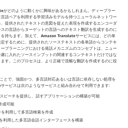
te
がどのように動くかに興味があるかもしれまん。ディープラー
lateは言語ペアを利用する学習済みモデルを持つニューラルネットワー
み、提供されたテキストの意図を捉えた表現を作成するエンコーダ
ースの言語からターゲットの言語へのテキスト翻訳を生成するのに
トを持ちます。加えて、
Amazon Translate
サービスには、どの単
決定するために、提供されたソーステキストの各単語からコンテキ
ィープラーニングにおける発話メカニズムのコンセプトは、ニュー
考慮に入れたソースインプットの関連するコンテキストだけではな
します。このプロセスは、より正確で流暢な翻訳を作成するのに役
ることで、強固かつ、多言語対応あるいは言語に依存しない処理を
ateサービスは次のようなサービスと組み合わせて利用できます:
なスピーチを提供し、話すアプリケーションの構築が可能
作成可能
hエンジンを利用して多言語検索を作成
声を利用した多言語会話インターフェースを構築
ション