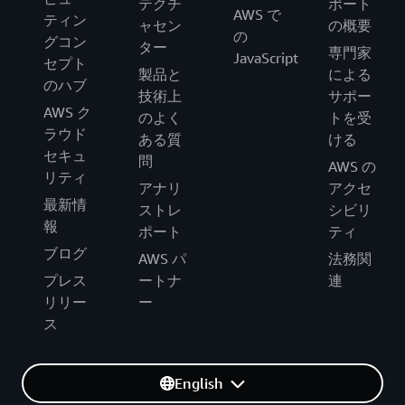
テクチ
ポート
AWS で
ティン
ャセン
の概要
の
グコン
ター
専門家
JavaScript
セプト
製品と
による
のハブ
技術上
サポー
AWS ク
のよく
トを受
ラウド
ある質
ける
セキュ
問
AWS の
リティ
アナリ
アクセ
最新情
ストレ
シビリ
報
ポート
ティ
ブログ
AWS パ
法務関
プレス
ートナ
連
リリー
ー
ス
English