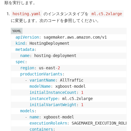
順を実行します。
のインスタンスタイプを
hosting.yaml
ml.c5.2xlarge
に変更します。次のコードを参照してください。
YAML
apiVersion
:
kind
:
metadata
:
name
:
 hosting
-
spec
:
region
:
 us
-
east
-
2
productionVariants
:
-
variantName
:
 AllTraffic

modelName
:
 xgboost
-
model

initialInstanceCount
:
1
instanceType
:
 ml.c5.2xlarge

initialVariantWeight
:
1
models
:
-
name
:
 xgboost
-
model

executionRoleArn
:
 SAGEMAKER_EXECUTION_ROLE_A
containers
: