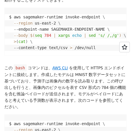
$ aws sagemaker-runtime invoke-endpoint 
\
--region
 us-east-2 
\
  --endpoint-name SAGEMAKER-ENDPOINT-NAME 
\
--body
$(
seq
784
|
xargs
echo
|
sed
's/ /,/g'
)
\
>
(
cat
)
\
  --content-type text/csv 
>
 /dev/null
この
コマンドは、
AWS CLI
を使用して HTTPS エンドポイ
bash
ントに接続します。作成したモデルは MNIST 数字データセットに
基づいており、予測子は画像内の数字を読み取ります。この呼び
出しを行うと、画像内のピクセルを表す CSV 形式の 784 個の機能
を含む推論ペイロードが送信されます。モデルがペイロードにあ
ると考えている予測数が表示されます。次のコードを参照してく
ださい。
$ aws sagemaker-runtime invoke-endpoint 
\
--region
 us-east-2 
\