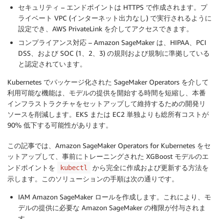
セキュリティ
– エンドポイントは HTTPS で作成されます。プ
ライベート VPC (インターネット出力なし) で実行されるように
設定でき、AWS PrivateLink を介してアクセスできます。
コンプライアンス対応
– Amazon SageMaker は、HIPAA、PCI
DSS、および SOC (1、2、3) の規則および規制に準拠している
と認定されています。
Kubernetes でパッケージ化された SageMaker Operators を介して
利用可能な機能は、モデルの提供を開始する時間を短縮し、本番
インフラストラクチャをセットアップして維持するための開発リ
ソースを削減します。EKS または EC2 単独よりも総所有コストが
90% 低下する可能性があります。
この記事では、Amazon SageMaker Operators for Kubernetes をセ
ットアップして、事前にトレーニングされた XGBoost モデルのエ
ンドポイントを
から完全に作成および更新する方法を
kubectl
示します。このソリューションの手順は次の通りです。
IAM Amazon SageMaker ロールを作成します。これにより、モ
デルの提供に必要な Amazon SageMaker の権限が付与されま
す。