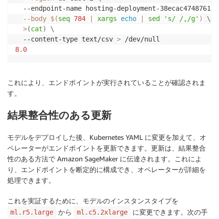
  --endpoint-name hosting-deployment-38ecac47487611e
--body
$(
seq
784
|
xargs
echo
|
sed
's/ /,/g'
)
\
>
(
cat
)
\
  --content-type text/csv 
>
8.0
これにより、エンドポイントが実行されていることが確認されま
す。
結果整合性のある更新
モデルをデプロイした後、Kubernetes YAML に変更を加えて、オ
ペレーターがエンドポイントを更新できます。更新は、結果整合
性のある方法で Amazon SageMaker に伝達されます。これによ
り、エンドポイントを断定的に構成でき、オペレーターが詳細を
処理できます。
これを実証するために、モデルのインスタンスタイプを
から
に変更できます。次の手
ml.r5.large
ml.c5.2xlarge