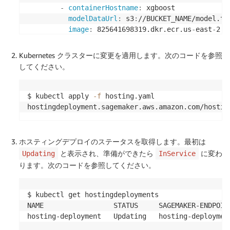
-
containerHostname
:
 xgboost

modelDataUrl
:
 s3
:
//BUCKET_NAME/model.tar
image
:
 825641698319.dkr.ecr.us
-
east
-
2.a
Kubernetes クラスターに変更を適用します。次のコードを参照
してください。
$ kubectl apply 
-f
 hosting.yaml

hostingdeployment.sagemaker.aws.amazon.com/hostin
ホスティングデプロイのステータスを取得します。最初は
と表示され、準備ができたら
に変わ
Updating
InService
ります。次のコードを参照してください。
$ kubectl get hostingdeployments

NAME                 STATUS     SAGEMAKER-ENDPOINT
hosting-deployment   Updating   hosting-deploymen