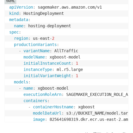
YAML
apiVersion
:
kind
:
metadata
:
name
:
 hosting
-
spec
:
region
:
 us
-
east
-
2
productionVariants
:
-
variantName
:
 AllTraffic

modelName
:
 xgboost
-
model

initialInstanceCount
:
1
instanceType
:
 ml.r5.large

initialVariantWeight
:
1
models
:
-
name
:
 xgboost
-
model

executionRoleArn
:
 SAGEMAKER_EXECUTION_ROLE_ARN

containers
:
-
containerHostname
:
 xgboost

modelDataUrl
:
 s3
:
//BUCKET_NAME/model.tar.gz
image
:
 825641698319.dkr.ecr.us
-
east
-
2.amaz