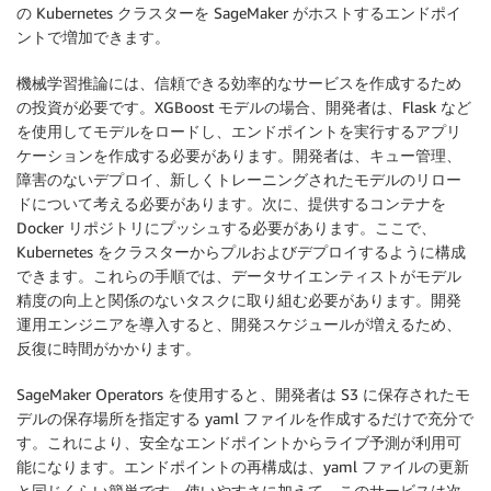
の Kubernetes クラスターを SageMaker がホストするエンドポイ
ントで増加できます。
機械学習推論には、信頼できる効率的なサービスを作成するため
の投資が必要です。XGBoost モデルの場合、開発者は、Flask など
を使用してモデルをロードし、エンドポイントを実行するアプリ
ケーションを作成する必要があります。開発者は、キュー管理、
障害のないデプロイ、新しくトレーニングされたモデルのリロー
ドについて考える必要があります。次に、提供するコンテナを
Docker リポジトリにプッシュする必要があります。ここで、
Kubernetes をクラスターからプルおよびデプロイするように構成
できます。これらの手順では、データサイエンティストがモデル
精度の向上と関係のないタスクに取り組む必要があります。開発
運用エンジニアを導入すると、開発スケジュールが増えるため、
反復に時間がかかります。
SageMaker Operators を使用すると、開発者は S3 に保存されたモ
デルの保存場所を指定する yaml ファイルを作成するだけで充分で
す。これにより、安全なエンドポイントからライブ予測が利用可
能になります。エンドポイントの再構成は、yaml ファイルの更新
と同じくらい簡単です。使いやすさに加えて、このサービスは次