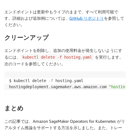
エンドポイントは更新中もライブのままで、すべて利用可能で
す。詳細および追加例については、
GitHub リポジトリ
を参照して
ください。
クリーンアップ
エンドポイントを削除し、追加の使用料金が発生しないようにす
るには、
を実行します。
kubectl delete -f hosting.yaml
次のコードを参照してください。
$ kubectl delete 
-f
 hosting.yaml

hostingdeployment.sagemaker.aws.amazon.com 
"hosting-
まとめ
この記事では、Amazon SageMaker Operators for Kubernetes がリ
アルタイム推論をサポートする方法を示しました。また、トレー