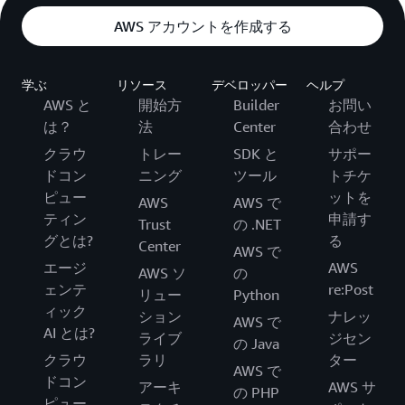
AWS アカウントを作成する
学ぶ
リソース
デベロッパー
ヘルプ
AWS と
開始方
Builder
お問い
は？
法
Center
合わせ
クラウ
トレー
SDK と
サポー
ドコン
ニング
ツール
トチケ
ピュー
ットを
AWS
AWS で
ティン
申請す
Trust
の .NET
グとは?
る
Center
AWS で
エージ
AWS
AWS ソ
の
ェンテ
re:Post
リュー
Python
ィック
ション
ナレッ
AWS で
AI とは?
ライブ
ジセン
の Java
クラウ
ラリ
ター
AWS で
ドコン
アーキ
AWS サ
の PHP
ピュー