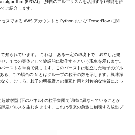
our own algorithm (BYOA)」 (独自のアルゴリズムを活用する) 機能を併
いてご紹介します。
スできる AWS アカウントと Python および TensorFlow に関
して知られています。 これは、ある一定の環境下で、独立した発
加させ、1 つの実体として協調的に動作するという現象を示します。
のバーストを単発で発します。このバーストは独立した粒子のグル
のである、この場合の N とはグループの粒子の数を示します。興味深
はなく、むしろ、粒子の明視野との相互作用と対称的な性質によっ
と超放射型 (下のパネル) の粒子集団で明確に異なっていることが
高輝度パルスを生じさせます。これは従来の急激に崩壊する放出プ