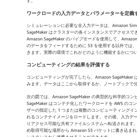
す。
ワークロードの入力データとパラメーターを定義
シミュレーションに必要な全入力データは、Amazon Simple S
SageMaker はクラスターの各インスタンスでアクセ
Amazon SageMaker の
パイプモード
を使用して、Amaz
のデータをフィードするために S3 を使用する以外で
きます。実際の環境でこれがどのように機能するかにつ
コンピューティングの結果を評価する
コンピューティングが完了したら、Amazon SageMake
みます。データはここから取得するか、ノートブックで
次の図では、Amazon SageMaker の典型的な科学
SageMaker はコンテナ化したワークロードを AWS のコン
ザーの指定した 1 つまたは複数のコンピューティング
れるコンテナイメージをロードします。その後、入力データと
りアクセス可能な共有ファイルシステムへ転送されます
め取得可能な場所から Amazon S3 バケットに書き込まれま
ンスタンスから連携させることができます。