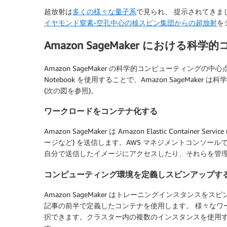
超放射は
多くの
様々な
量子
系
で見られ、 提示されてきました。こ
イヤモンド窒素-空孔中心の核スピン集団からの超放射
を
Amazon SageMaker における
Amazon SageMaker の科学的コンピューティングの
Notebook を使用することで、Amazon SageMa
(次の図を参照)。
ワークロードをコンテナ化する
Amazon SageMaker は Amazon Elastic Container 
ージなど) を送信します。AWS マネジメントコンソールで
自分で送信したイメージにアクセスしたり、それらを管
コンピューティング環境を定義しスピンアップす
Amazon SageMaker はトレーニングインスタン
記事の前半で定義したコンテナを使用します。 様々なワ
択できます。クラスター内の複数のインスタンスを使用