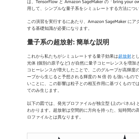
は、TensorFlow と Amazon SageMaker の「bring y
用して、シンプルな量子系をシミュレートする方法につ
この演習を実行するにあたり、Amazon SageMaker にアクセ
する基礎知識が必要になります。
量子系の超放射: 簡単な説明
これから私たちがシミュレートする量子効果は
超放射
と
光体 (個別の原子など) が自然に量子コヒーレンスを増
コヒーレンスが増大したことで、このグループが高輝度
ープから生じると予想される輝度の N 倍 (!) も強いも
いことに、この影響は粒子との相互作用に基づくもので
てのみ生じます。
以下の図では、発光プロファイルが独立型 (上のパネル) 
わかります。超放射は空間的に方向を持った、短時間の
ロファイルとは異なります。