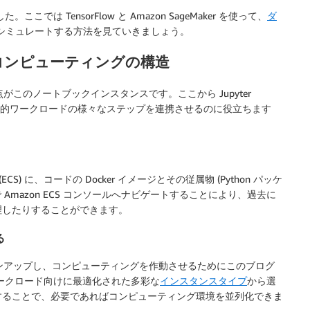
こでは TensorFlow と Amazon SageMaker を使って、
ダ
シミュレートする方法を見ていきましょう。
科学的コンピューティングの構造
中心点がこのノートブックインスタンスです。ここから Jupyter
ker は科学的ワークロードの様々なステップを連携させるのに役立ちます
Service (ECS) に、コードの Docker イメージとその従属物 (Python パッケ
 Amazon ECS コンソールへナビゲートすることにより、過去に
理したりすることができます。
る
スをスピンアップし、コンピューティングを作動させるためにこのブログ
ークロード向けに最適化された多彩な
インスタンスタイプ
から選
することで、必要であればコンピューティング環境を並列化できま