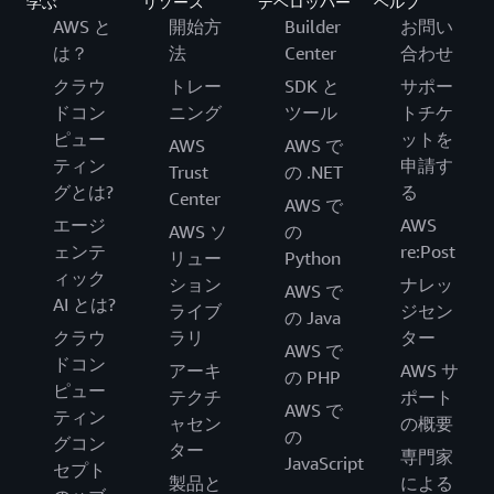
学ぶ
リソース
デベロッパー
ヘルプ
AWS と
開始方
Builder
お問い
は？
法
Center
合わせ
クラウ
トレー
SDK と
サポー
ドコン
ニング
ツール
トチケ
ピュー
ットを
AWS
AWS で
ティン
申請す
Trust
の .NET
グとは?
る
Center
AWS で
エージ
AWS
AWS ソ
の
ェンテ
re:Post
リュー
Python
ィック
ション
ナレッ
AWS で
AI とは?
ライブ
ジセン
の Java
クラウ
ラリ
ター
AWS で
ドコン
アーキ
AWS サ
の PHP
ピュー
テクチ
ポート
AWS で
ティン
ャセン
の概要
の
グコン
ター
専門家
JavaScript
セプト
製品と
による