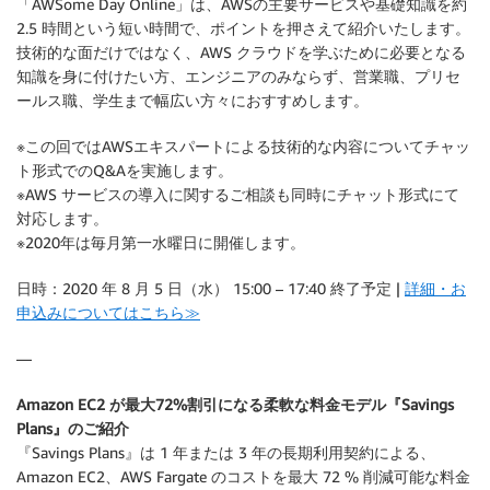
「AWSome Day Online」は、AWSの主要サービスや基礎知識を約
2.5 時間という短い時間で、ポイントを押さえて紹介いたします。
技術的な面だけではなく、AWS クラウドを学ぶために必要となる
知識を身に付けたい方、エンジニアのみならず、営業職、プリセ
ールス職、学生まで幅広い方々におすすめします。
※この回ではAWSエキスパートによる技術的な内容についてチャッ
ト形式でのQ&Aを実施します。
※AWS サービスの導入に関するご相談も同時にチャット形式にて
対応します。
※2020年は毎月第一水曜日に開催します。
日時：2020 年 8 月 5 日（水） 15:00 – 17:40 終了予定 |
詳細・お
申込みについてはこちら≫
—
Amazon EC2 が最大72%割引になる柔軟な料金モデル『Savings
Plans』のご紹介
『Savings Plans』は 1 年または 3 年の長期利用契約による、
Amazon EC2、AWS Fargate のコストを最大 72 % 削減可能な料金