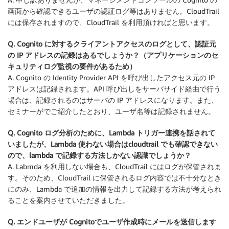
画面から確認できるユーザの認証ログ等はありません。CloudTrail
には保存されますので、CloudTrail を利用頂ければと思います。
Q. Cognito に対するクライアントアクセスのログとして、認証元
の IP アドレスの記録はあるでしょうか？（アプリケーションのセ
キュリティログ監視の要件があるため）
A. Cognito の Identity Provider API を呼び出したアクセス元の IP
アドレスは記録されます。API 呼び出しをサーバサイド経由で行う
場合は、記録されるのはサーバの IP アドレスになります。また、
セミナーがでご紹介したとおり、ユーザ名等は記録されません。
Q. Cognito ログ分析のために、Lambda トリガー連携を話されて
いましたが、Lambda 使わない場合はcloudtrail でも確認できない
ので、lambda で記録する方法しかない認識でしょうか？
A. Labmda を利用しない場合も、CloudTrail にはログが保管されま
す。そのため、CloudTrail に保管されるログ内容では不十分なとき
にのみ、Lambda で追加の情報を出力して記録する方法が考えられ
ることを案内させていただきました。
Q. エンドユーザが Cognitoでユーザ作成時にメールを送信します