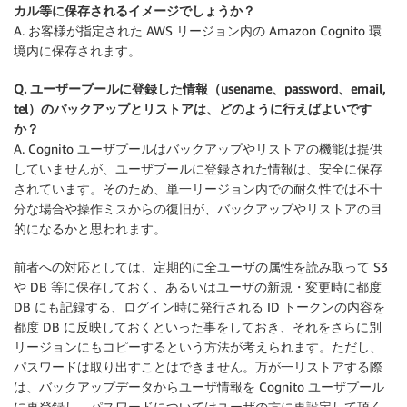
カル等に保存されるイメージでしょうか？
A. お客様が指定された AWS リージョン内の Amazon Cognito 環
境内に保存されます。
Q. ユーザープールに登録した情報（usename、password、email,
tel）のバックアップとリストアは、どのように行えばよいです
か？
A. Cognito ユーザプールはバックアップやリストアの機能は提供
していませんが、ユーザプールに登録された情報は、安全に保存
されています。そのため、単一リージョン内での耐久性では不十
分な場合や操作ミスからの復旧が、バックアップやリストアの目
的になるかと思われます。
前者への対応としては、定期的に全ユーザの属性を読み取って S3
や DB 等に保存しておく、あるいはユーザの新規・変更時に都度
DB にも記録する、ログイン時に発行される ID トークンの内容を
都度 DB に反映しておくといった事をしておき、それをさらに別
リージョンにもコピーするという方法が考えられます。ただし、
パスワードは取り出すことはできません。万が一リストアする際
は、バックアップデータからユーザ情報を Cognito ユーザプール
に再登録し、パスワードについてはユーザの方に再設定して頂く