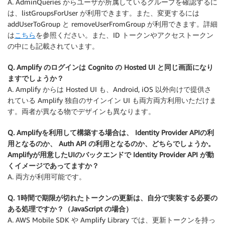
A. AdminQueries からユーザが所属しているグループを確認するに
は、listGroupsForUser が利用できます。また、変更するには
addUserToGroup と removeUserFromGroup が利用できます。詳細
は
こちら
を参照ください。また、ID トークンやアクセストークン
の中にも記載されています。
Q. Amplify のログインは Cognito の Hosted UI と同じ画面になり
ますでしょうか？
A. Amplify からは Hosted UI も、Android, iOS 以外向けで提供さ
れている Amplify 独自のサインイン UI も両方両方利用いただけま
す。両者が異なる物でデザインも異なります。
Q. Amplifyを利用して構築する場合は、 Identity Provider APIの利
用となるのか、 Auth API の利用となるのか、どちらでしょうか。
Amplifyが用意したUIのバックエンドで Identity Provider API が動
くイメージであってますか？
A. 両方が利用可能です。
Q. 1時間で期限が切れたトークンの更新は、自分で実装する必要の
ある処理ですか？（JavaScript の場合）
A. AWS Mobile SDK や Amplify Library では、更新トークンを持っ