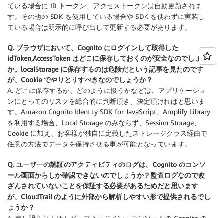
ている場合に ID トークン、アクセストークンは自動更新されま
す。その他の SDK を使用している場合や SDK を使わずに実装し
ている場合は明示的に呼び出して更新する必要があります。
Q. ブラウザにおいて、Cognito にログインして取得した
idToken,AccessToken はどこに保存しておくのが安全なのでしょう
か。localStorage に保存するのは危険だという記事を見たのです
が、Cookie でやりとりすべきなのでしょうか？
A. どこに保存するか、どのように扱うかなどは、アプリケーショ
ンにとってのリスクを総合的に判断頂き、決定頂ければと思いま
す。Amazon Cognito Identity SDK for JavaScript、Amplify Library
を利用する場合、Local Storage のみならず、Session Storage、
Cookie に加え、お客様が独自に定義したストレージクラス経由で
任意の方法でデータを保持させる事が可能となっています。
Q. ユーザーの認証のアクティビティのログは、Cognito のコンソ
ール画面からしか確認できないのでしょうか？監査ログなので改
ざんされていないことを保証する必要があるためだと思います
が、CloudTrail のように外部から解析しやすい形で提供されるでし
ょうか？
A. 申し訳ありませんが、マネージメントコンソールの Cognito の