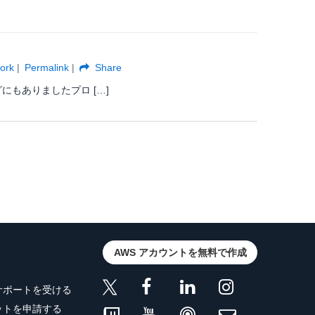
ork
Permalink
Share
グにもありましたプロ […]
AWS アカウントを無料で作成
サポートを受ける
ットを申請する