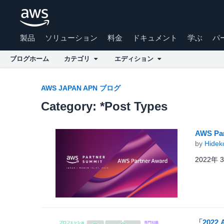
製品
ソリューション
料金
ドキュメント
学ぶ
パ
ブログホーム
カテゴリ
エディション
Skip to Main Content
AWS JAPAN APN ブログ
Category: *Post Types
AWS Par
by
Hidek
2022年 
「2022 