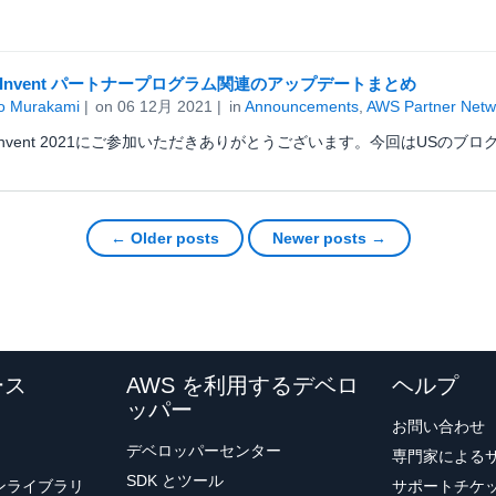
re:Invent パートナープログラム関連のアップデートまとめ
o Murakami
on
06 12月 2021
in
Announcements
,
AWS Partner Netw
e:Invent 2021にご参加いただきありがとうございます。今回はUSのブロ
← Older posts
Newer posts →
ース
AWS を利用するデベロ
ヘルプ
ッパー
お問い合わせ
デベロッパーセンター
専門家による
SDK とツール
ョンライブラリ
サポートチケ