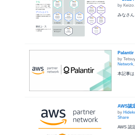
by
Keizo
みなさん、こ
Pala
by
Tetsu
Network
本記事は、An
AWS認
by
Hidek
Share
AWS 