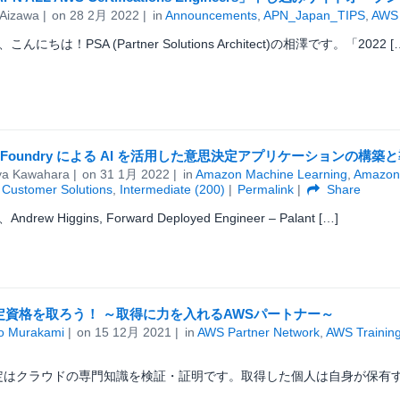
 Aizawa
on
28 2月 2022
in
Announcements
,
APN_Japan_TIPS
,
AWS 
んにちは！PSA (Partner Solutions Architect)の相澤です。「2022 [
ntir Foundry による AI を活用した意思決定アプリケーションの構
ya Kawahara
on
31 1月 2022
in
Amazon Machine Learning
,
Amazon
,
Customer Solutions
,
Intermediate (200)
Permalink
Share
drew Higgins, Forward Deployed Engineer – Palant […]
定資格を取ろう！ ～取得に力を入れるAWSパートナー～
o Murakami
on
15 12月 2021
in
AWS Partner Network
,
AWS Training
認定はクラウドの専門知識を検証・証明です。取得した個人は自身が保有す