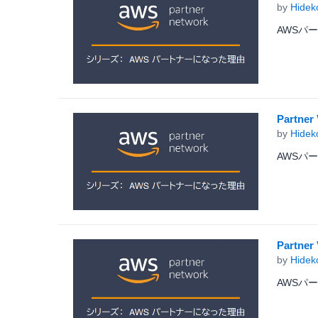
by
Hidek
AWSパ
Partn
by
Hidek
AWSパ
Part
by
Hidek
AWSパ