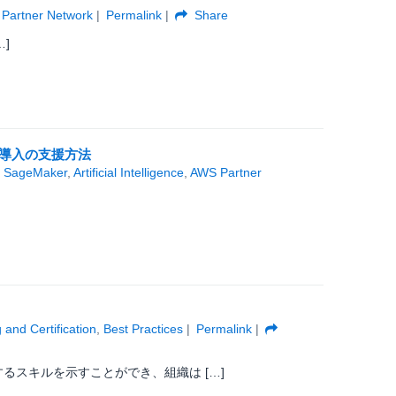
Partner Network
Permalink
Share
…]
築と導入の支援方法
 SageMaker
,
Artificial Intelligence
,
AWS Partner
 and Certification
,
Best Practices
Permalink
るスキルを示すことができ、組織は […]