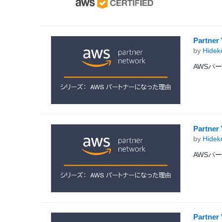
Part
by
Hidek
AWSパ
Part
by
Hidek
AWSパ
Part