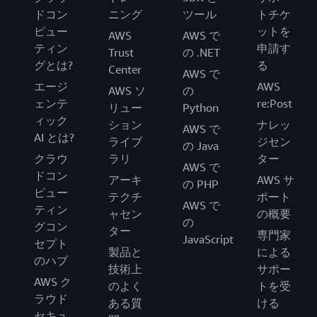
ドコン
ニング
ツール
トチケ
ピュー
ットを
AWS
AWS で
ティン
申請す
Trust
の .NET
グとは?
る
Center
AWS で
エージ
AWS
AWS ソ
の
ェンテ
re:Post
リュー
Python
ィック
ション
ナレッ
AWS で
AI とは?
ライブ
ジセン
の Java
クラウ
ラリ
ター
AWS で
ドコン
アーキ
AWS サ
の PHP
ピュー
テクチ
ポート
AWS で
ティン
ャセン
の概要
の
グコン
ター
専門家
JavaScript
セプト
製品と
による
のハブ
技術上
サポー
AWS ク
のよく
トを受
ラウド
ある質
ける
セキュ