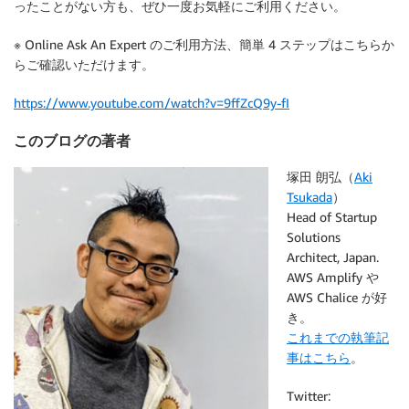
ったことがない方も、ぜひ一度お気軽にご利用ください。
※ Online Ask An Expert のご利用方法、簡単 4 ステップはこちらか
らご確認いただけます。
https://www.youtube.com/watch?v=9ffZcQ9y-fI
このブログの著者
塚田 朗弘（
Aki
Tsukada
）
Head of Startup
Solutions
Architect, Japan.
AWS Amplify や
AWS Chalice が好
き。
これまでの執筆記
事はこちら
。
Twitter: