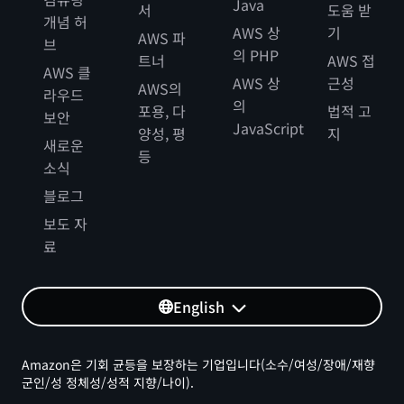
Java
서
도움 받
개념 허
AWS 상
기
AWS 파
브
의 PHP
트너
AWS 접
AWS 클
AWS 상
근성
AWS의
라우드
의
포용, 다
법적 고
보안
JavaScript
양성, 평
지
새로운
등
소식
블로그
보도 자
료
English
Amazon은 기회 균등을 보장하는 기업입니다(소수/여성/장애/재향
군인/성 정체성/성적 지향/나이).