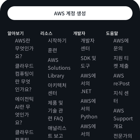
AWS 계정 생성
알아보기
리소스
개발자
도움말
AWS란
시작하기
개발자
AWS에
무엇인가
센터
문의
훈련
요?
SDK 및
지원 티
AWS
클라우드
도구
켓 제출
Solutions
컴퓨팅이
Library
AWS에
AWS
란 무엇
서의
re:Post
아키텍처
인가요?
.NET
센터
지식 센
에이전틱
AWS에
터
제품 및
AI란 무
서의
기술 관
AWS
엇인가
Python
련 FAQ
Support
요?
AWS에
개요
애널리스
클라우드
서의
트 보고
전문가의
컴퓨팅