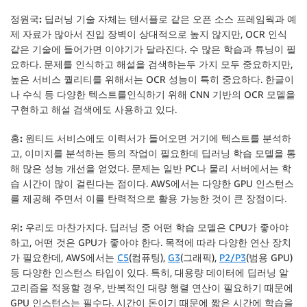
정원국:
딥러닝 기술 자체는 텐서플로 같은 오픈 소스 프레임웍과 예
제 자료가 많아서 진입 장벽이 상대적으로 높지 않지만, OCR 인식
같은 기술에 들어가면 이야기가 달라진다. 수 많은 학습과 튜닝이 필
요하다. 문제를 인식하고 해설을 검색하는두 가지 모두 중요하지만,
높은 서비스 퀄리티를 위해서는 OCR 성능이 특히 중요하다. 한글이
나 수식 등 다양한 텍스트를인식하기 위해 CNN 기반의 OCR 모델을
구현하고 해설 검색에도 사용하고 있다.
홍:
원티드 서비스에도 이력서가 들어오면 거기에 텍스트를 분석하
고, 이미지를 분석하는 등의 작업이 필요한데 딥러닝 학습 모델을 통
해 많은 성능 개선을 얻었다. 문제는 일반 PC나 물리 서버에서는 학
습 시간이 많이 걸린다는 점이다. AWS에서는 다양한 GPU 인스턴스
를 제공해 주면서 이를 탄력적으로 활용 가능한 것이 큰 장점이다.
위:
우리도 마찬가지다. 딥러닝 중 어떤 학습 모델은 CPU가 좋아야
하고, 어떤 것은 GPU가 좋아야 한다. 목적에 따라 다양한 연산 장치
가 필요한데, AWS에서는
C5
(컴퓨팅),
G3
(그래픽),
P2/P3
(범용 GPU)
등 다양한 인스턴스 타입이 있다. 특히, 대용량 데이터에 딥러닝 알
고리즘을 적용할 경우, 반복적인 대량 행렬 연산이 필요하기 때문에
GPU 인스턴스는 필수다. 시간이 돈이기 때문에 짧은 시간에 학습을