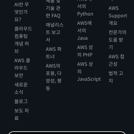
제품 및
AI란 무
서의
기술 관
AWS
엇인가
Python
련 FAQ
Support
요?
AWS에
개요
애널리스
클라우드
서의
트 보고
전문가의
컴퓨팅
Java
서
도움 받
개념 허
AWS 상
기
AWS 파
브
의 PHP
트너
AWS 접
AWS 클
AWS 상
근성
AWS의
라우드
의
포용, 다
법적 고
보안
JavaScript
양성, 평
지
새로운
등
소식
블로그
보도 자
료