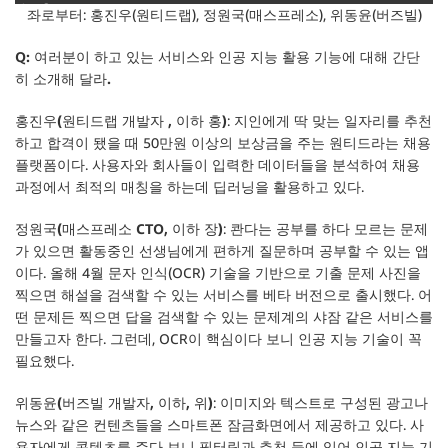
좌로부터: 홍진우(원티드랩), 정원국(매스프레소), 위동윤(버즈빌)
Q: 여러분이 하고 있는 서비스와 인공 지능 활용 기능에 대해 간단
히 소개해 달라.
홍진우(원티드랩 개발자 , 이하 홍)
: 지인에게 딱 맞는 일자리를 추천
하고 합격이 됐을 때 50만원 이상의 보상금을 주는 원티드라는 채용
플랫폼이다. 사용자와 회사들이 입력한 데이터들을 분석하여 채용
과정에서 최적의 매칭을 하는데 딥러닝을 활용하고 있다.
정원국(매스프레소 CTO, 이하 장)
: 콴다는 공부를 하다 모르는 문제
가 있으면 활동중인 선생님에게 편하게 질문하며 공부할 수 있는 앱
이다. 올해 4월 문자 인식(OCR) 기술을 기반으로 기출 문제 사진을
찍으면 해설을 검색할 수 있는 서비스를 베타 버전으로 출시했다. 어
떤 문제든 찍으면 답을 검색할 수 있는 문제계의 샤잠 같은 서비스를
만들고자 한다. 그런데, OCR이 핵심이다 보니 인공 지능 기술이 꼭
필요했다.
위동윤(버즈빌 개발자, 이하, 위)
: 이미지와 텍스트로 구성된 광고나
뉴스와 같은 컨텐츠들을 스마트폰 잠금화면에서 제공하고 있다. 사
용자에게 콘텐츠를 주다 보니 필터링과 추천 등에 있어 인공 지능 기