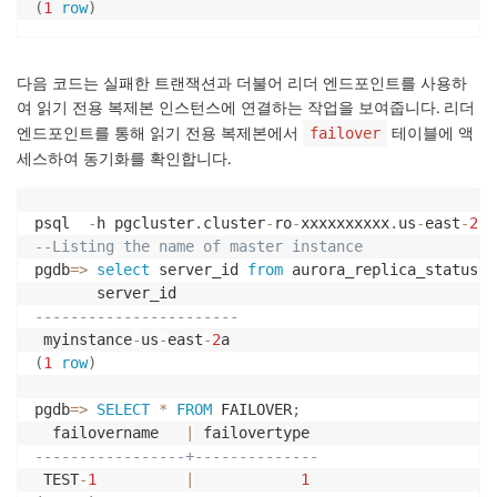
(
1
row
)
다음 코드는 실패한 트랜잭션과 더불어 리더 엔드포인트를 사용하
여 읽기 전용 복제본 인스턴스에 연결하는 작업을 보여줍니다. 리더
엔드포인트를 통해 읽기 전용 복제본에서
테이블에 액
failover
세스하여 동기화를 확인합니다.
psql  
-
h pgcluster
.
cluster
-
ro
-
xxxxxxxxxx
.
us
-
east
-
2.
r
--Listing the name of master instance 
pgdb
=
>
select
 server_id 
from
 aurora_replica_status
(
)
-----------------------
 myinstance
-
us
-
east
-
2
(
1
row
)
pgdb
=
>
SELECT
*
FROM
 FAILOVER
;
  failovername   
|
-----------------+--------------
 TEST
-
1
|
1