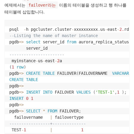
예제에서는
이름의 테이블을 생성하고 행 하나를
failover라는
테이블에 삽입합니다.
psql  
-
h pgcluster
.
cluster
-
xxxxxxxxxx
.
us
-
east
-
2.
rds
.
--Listing the name of master instance 
pgdb
=
>
select
 server_id 
from
 aurora_replica_status
(
)
-----------------------
 myinstance
-
us
-
east
-
2
(
1
row
)
pgdb
=
>
CREATE
TABLE
 FAILOVER
(
FAILOVERNAME  
VARCHAR
(
2
CREATE
TABLE
pgdb
=
>
pgdb
=
>
INSERT
INTO
 FAILOVER 
VALUES
(
'TEST-1'
,
1
)
;
INSERT
0
1
pgdb
=
>
pgdb
=
>
SELECT
*
FROM
 FAILOVER
;
  failovername   
|
-----------------+--------------
 TEST
-
1
|
1