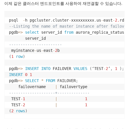
이제 같은 클러스터 엔드포인트를 사용하여 재연결할 수 있습니다.
psql  
-
h pgcluster
.
cluster
-
xxxxxxxxxx
.
us
-
east
-
2.
rds
.
--Listing the name of master instance after failover
pgdb
=
>
select
 server_id 
from
 aurora_replica_status
(
)
-----------------------
 myinstance
-
us
-
east
-
2
(
1
row
)
pgdb
=
>
INSERT
INTO
 FAILOVER 
VALUES
(
‘TEST
-
2
’
,
1
)
;
INSERT
0
1
pgdb
=
>
SELECT
*
FROM
 FAILOVER
;
    failovername    
|
--------------------+--------------
 TEST
-
1
|
1
 TEST
-
2
|
1
(
2
rows
)