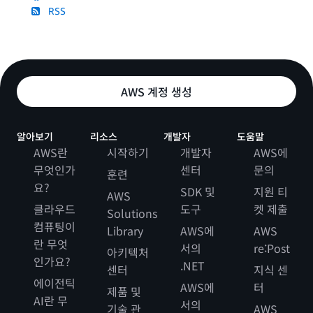
RSS
AWS 계정 생성
알아보기
리소스
개발자
도움말
AWS란
시작하기
개발자
AWS에
무엇인가
센터
문의
훈련
요?
SDK 및
지원 티
AWS
클라우드
도구
켓 제출
Solutions
컴퓨팅이
Library
AWS에
AWS
란 무엇
서의
re:Post
아키텍처
인가요?
.NET
센터
지식 센
에이전틱
AWS에
터
제품 및
AI란 무
서의
기술 관
AWS