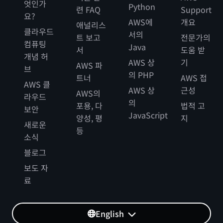
엇인가
Python
련 FAQ
Support
요?
AWS에
개요
애널리스
클라우드
서의
트 보고
전문가의
컴퓨팅
Java
서
도움 받
개념 허
AWS 상
기
AWS 파
브
의 PHP
트너
AWS 접
AWS 클
AWS 상
근성
AWS의
라우드
의
포용, 다
법적 고
보안
JavaScript
양성, 평
지
새로운
등
소식
블로그
보도 자
료
English