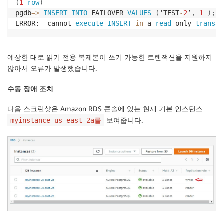
(
1
row
)
pgdb
=
>
INSERT
INTO
 FAILOVER 
VALUES
(
‘TEST
-
2
’
,
1
)
;
ERROR:  cannot 
execute
INSERT
in
 a 
read
-
only 
transac
예상한 대로 읽기 전용 복제본이 쓰기 가능한 트랜잭션을 지원하지
않아서 오류가 발생했습니다.
수동 장애 조치
다음 스크린샷은 Amazon RDS 콘솔에 있는 현재 기본 인스턴스
보여줍니다.
myinstance-us-east-2a를