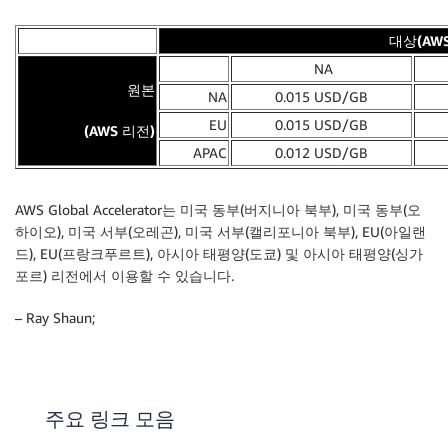
대상(AW
NA
원본
NA
0.015 USD/GB
EU
0.015 USD/GB
(AWS 리전)
APAC
0.012 USD/GB
AWS Global Accelerator는
미국 동부(버지니아 북부)
,
미국 동부(오
하이오)
,
미국 서부(오레곤)
,
미국 서부(캘리포니아 북부)
,
EU(아일랜
드)
,
EU(프랑크푸르트)
,
아시아 태평양(도쿄)
및
아시아 태평양(싱가
포르)
리전에서 이용할 수 있습니다.
– Ray Shaun;
주요 링크 모음