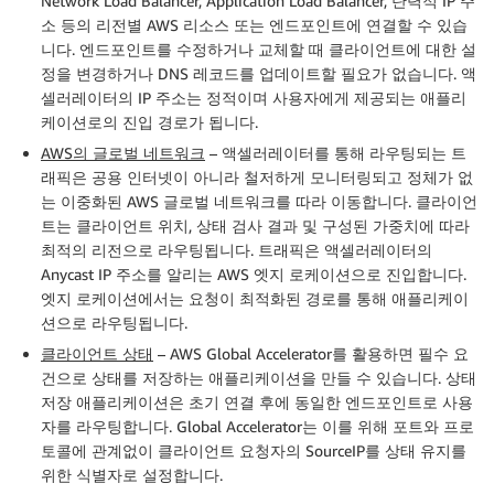
Network Load Balancer, Application Load Balancer, 탄력적 IP 주
소 등의 리전별 AWS 리소스 또는 엔드포인트에 연결할 수 있습
니다. 엔드포인트를 수정하거나 교체할 때 클라이언트에 대한 설
정을 변경하거나 DNS 레코드를 업데이트할 필요가 없습니다. 액
셀러레이터의 IP 주소는 정적이며 사용자에게 제공되는 애플리
케이션로의 진입 경로가 됩니다.
AWS의 글로벌 네트워크
– 액셀러레이터를 통해 라우팅되는 트
래픽은 공용 인터넷이 아니라 철저하게 모니터링되고 정체가 없
는 이중화된 AWS 글로벌 네트워크를 따라 이동합니다. 클라이언
트는 클라이언트 위치, 상태 검사 결과 및 구성된 가중치에 따라
최적의 리전으로 라우팅됩니다. 트래픽은 액셀러레이터의
Anycast IP 주소를 알리는 AWS 엣지 로케이션으로 진입합니다.
엣지 로케이션에서는 요청이 최적화된 경로를 통해 애플리케이
션으로 라우팅됩니다.
클라이언트 상태
– AWS Global Accelerator를 활용하면 필수 요
건으로 상태를 저장하는 애플리케이션을 만들 수 있습니다. 상태
저장 애플리케이션은 초기 연결 후에 동일한 엔드포인트로 사용
자를 라우팅합니다. Global Accelerator는 이를 위해 포트와 프로
토콜에 관계없이 클라이언트 요청자의 SourceIP를 상태 유지를
위한 식별자로 설정합니다.