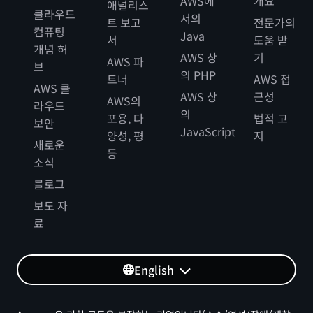
AWS에
개요
애널리스
클라우드
서의
트 보고
전문가의
컴퓨팅
Java
서
도움 받
개념 허
AWS 상
기
AWS 파
브
의 PHP
트너
AWS 접
AWS 클
AWS 상
근성
AWS의
라우드
의
포용, 다
법적 고
보안
JavaScript
양성, 평
지
새로운
등
소식
블로그
보도 자
료
English