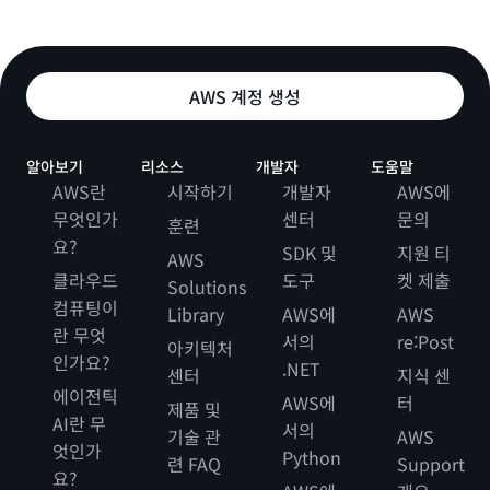
AWS 계정 생성
알아보기
리소스
개발자
도움말
AWS란
시작하기
개발자
AWS에
무엇인가
센터
문의
훈련
요?
SDK 및
지원 티
AWS
클라우드
도구
켓 제출
Solutions
컴퓨팅이
Library
AWS에
AWS
란 무엇
서의
re:Post
아키텍처
인가요?
.NET
센터
지식 센
에이전틱
AWS에
터
제품 및
AI란 무
서의
기술 관
AWS
엇인가
Python
련 FAQ
Support
요?