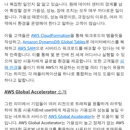
나 복잡한 일인지 잘 알고 있습니다. 원래 데이터 센터의 경계를 넘
어 확장할 경우 가용성, 성능, 장애 조치는 모두 매우 까다로운 일이
됩니다. 가용성 때문이든, 성능 때문이든, 규정상의 이유든, 여러 지
역에서 환경을 운영해야 한다고 말하는 고객이 많습니다.
이들 고객들은
AWS CloudFormation
을 통해 워크로드의 템플릿을
작성하고,
Amazon DynamoDB Global Tables
로 데이터베이스를 복
제하고
AWS SAM
으로 서버리스 워크로드를 배포할 수 있다는 데 무
척 만족합니다. 이를 통해 몇 분 안에 전 세계 어디서나 실행할 수 있
으며 일반 사용자에게 글로벌 환경을 제공합니다. 또한 고객들은
피
해 반경
을 줄이기 위해 AWS가 제공하는 리전별 격리 기능이 유용하
기는 하지만, 각 애플리케이션을 하나로 통합하는 데도 도움이 필요
하다고 말합니다.
AWS Global Accelerator 소개
그런 의미에서 기업들이 여러 리전으로 트래픽을 원활하게 라우팅
하여 최종 사용자(End user)에게 제공되는 가용성과 성능을 높일 수
있는 네트워크 서비스인
AWS Global Accelerator
는 큰 도움이 될 것
입니다. AWS Global Accelerator는 가용성이 높고 정체가 없는 AWS
의 방대한 글로벌 네트워크를 활용하여 사용자의 인터넷 트래픽을