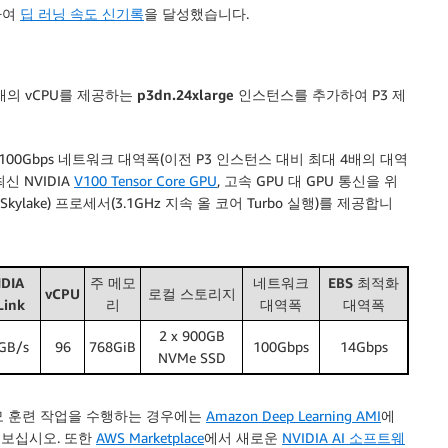
하여
딥 러닝 속도 신기록
을 달성했습니다.
배의 vCPU를 제공하는
p3dn.24xlarge
인스턴스를 추가하여 P3 제
100Gbps 네트워크 대역폭(이전 P3 인스턴스 대비 최대 4배의 대역
신 NVIDIA
V100 Tensor Core GPU
, 고속 GPU 대 GPU 통신을 위
le(Skylake) 프로세서(3.1GHz 지속 올 코어 Turbo 실행)를 제공합니
IDIA
주 메모
네트워크
EBS 최적화
vCPU
로컬 스토리지
Link
리
대역폭
대역폭
2 x 900GB
GB/s
96
768GiB
100Gbps
14Gbps
NVMe SSD
모 훈련 작업을 수행하는 경우에는
Amazon Deep Learning AMI
에
 보십시오. 또한
AWS Marketplace
에서 새로운
NVIDIA AI 소프트웨