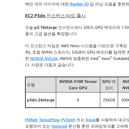
백만 개의 이미지에 대한
ResNet-50
딥 러닝 모델을 훈련
EC2 P3dn 인스턴스 타입 출시
오늘
p3.16xlarge
인스턴스보다 2배의 GPU 메모리와 1.5
품의 고급 옵션을 확장합니다.
이 인스턴스 타입은 AWS Nitro 시스템을 기반으로 구축된 
폭), 로컬 NVMe 스토리지, 32GB의 GPU 메모리를 탑재한 최
®
®
한
NVIDIA NVLink
, AWS에 맞춤화된 Intel
Xeon
Scalab
다. 사양은 다음과 같습니다.
NVIDIA V100 Tensor
GPU 메
NV
모델
Core GPU
모리
NV
p3dn.24xlarge
8
256GB
300
MXNet
,
TensorFlow
,
PyTorch
또는
Keras
를 사용하여 대규
포함되어 있는
Horovod
분산형 훈련 프레임워크를 고려해