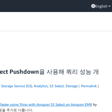
English
elect Pushdown을 사용해 쿼리 성능 개
Storage Service (S3)
,
Analytics
,
S3 Select
,
Storage
Permalink
x faster using Trino with Amazon S3 Select on Amazon EMR
by
의 내용을 추가로 다룹니다.