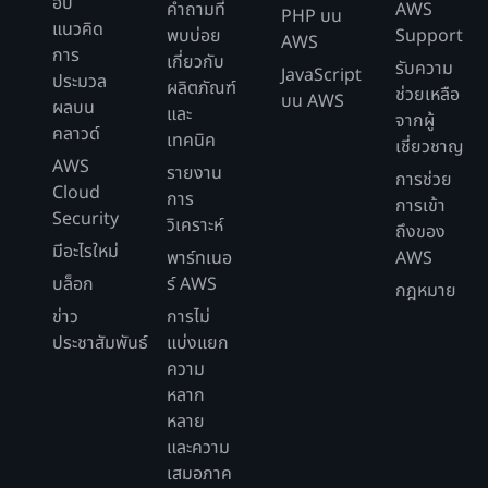
ฮับ
คำถามที่
AWS
PHP บน
แนวคิด
พบบ่อย
Support
AWS
การ
เกี่ยวกับ
รับความ
JavaScript
ประมวล
ผลิตภัณฑ์
ช่วยเหลือ
บน AWS
ผลบน
และ
จากผู้
คลาวด์
เทคนิค
เชี่ยวชาญ
AWS
รายงาน
การช่วย
Cloud
การ
การเข้า
Security
วิเคราะห์
ถึงของ
มีอะไรใหม่
พาร์ทเนอ
AWS
บล็อก
ร์ AWS
กฎหมาย
ข่าว
การไม่
ประชาสัมพันธ์
แบ่งแยก
ความ
หลาก
หลาย
และความ
เสมอภาค