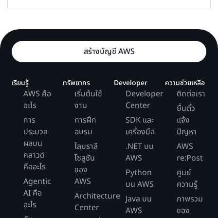
สร้างบัญชี AWS
เรียนรู้
ทรัพยากร
Developer
ความช่วยเหลือ
AWS คือ
เริ่มต้นใช้
Developer
ติดต่อเรา
อะไร
งาน
Center
ยื่นตั๋ว
การ
การฝึก
SDK และ
แจ้ง
ประมวล
อบรม
เครื่องมือ
ปัญหา
ผลบน
ไลบราลี
.NET บน
AWS
คลาวด์
โซลูชัน
AWS
re:Post
คืออะไร
ของ
Python
ศูนย์
Agentic
AWS
บน AWS
ความรู้
AI คือ
Architecture
Java บน
ภาพรวม
อะไร
Center
AWS
ของ