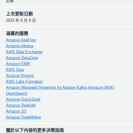
初階
上次更新日期
2023 年 8 月 8 日
涵蓋的服務
Amazon AppFlow
Amazon Athena
AWS Data Exchange
Amazon DataZone
Amazon EMR
AWS Glue
Amazon Kinesis
AWS Lake Formation
Amazon Managed Streaming for Apache Kafka (Amazon MSK)
OpenSearch
Amazon QuickSight
Amazon Redshift
Amazon S3
Amazon SageMaker
關於以下內容的更多決策指南