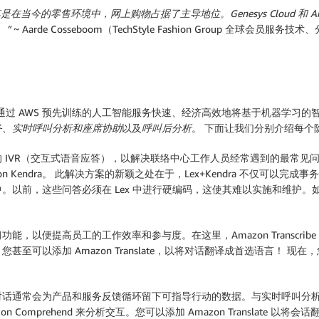
零售环境中，网上购物占据了主导地位。Genesys Cloud 和 Amazon 
。”
~ Aarde Cosseboom（TechStyle Fashion Group 全球会员
过 AWS 预先训练的人工智能服务快速、经济高效地将基于机器学习的智能添
务
、
实时呼叫分析和座席协助
以及
呼叫后分析
。 下面让我们分别介绍每个
 IVR（交互式语音应答），以解决联络中心工作人员经常遇到的最常见
zon Kendra。 此解决方案的新颖之处在于，Lex+Kendra 不仅可以完成事
前，这些问答必须在 Lex 中进行硬编码，这使其难以实施和维护。如今，
以便提高员工的工作效率和参与度。在这里，Amazon Transcribe 用于
以添加 Amazon Translate，以将对话翻译成首选语言！ 现在，您
常会为产品和服务反馈循环留下可指导行动的数据。与实时呼叫分析类似，此解决
mprehend 来分析交互。您可以添加 Amazon Translate 以将会话