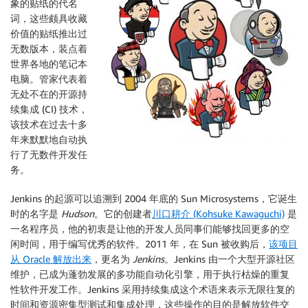
象的贴纸的代名
词，这些颇具收藏
价值的贴纸推出过
无数版本，装点着
世界各地的笔记本
电脑。管家代表着
无处不在的开源持
续集成 (CI) 技术，
该技术在过去十多
年来默默地自动执
行了无数件开发任
务。
Jenkins 的起源可以追溯到 2004 年底的 Sun Microsystems，它诞生
时的名字是
Hudson
。它的创建者
川口耕介 (Kohsuke Kawaguchi)
是
一名程序员，他的初衷是让他的开发人员同事们能够找回更多的空
闲时间，用于编写优秀的软件。2011 年，在 Sun 被收购后，
该项目
从 Oracle 解放出来
，更名为
Jenkins
。Jenkins 由一个大型开源社区
维护，已成为蓬勃发展的多功能自动化引擎，用于执行枯燥的重复
性软件开发工作。Jenkins 采用持续集成这个术语来表示无限往复的
时间和资源密集型测试和集成处理，这些操作的目的是解放软件交