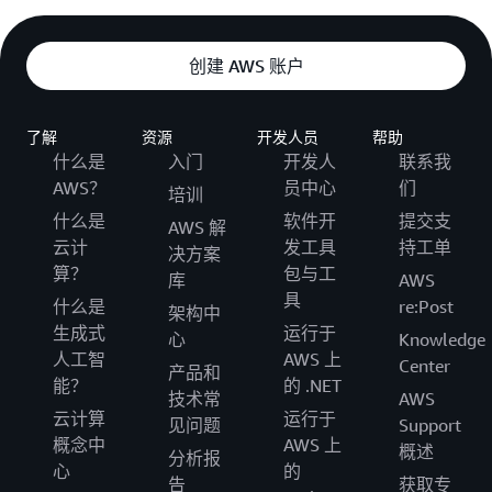
创建 AWS 账户
了解
资源
开发人员
帮助
什么是
入门
开发人
联系我
AWS？
员中心
们
培训
什么是
软件开
提交支
AWS 解
云计
发工具
持工单
决方案
算？
包与工
库
AWS
具
什么是
re:Post
架构中
生成式
运行于
心
Knowledge
人工智
AWS 上
Center
产品和
能？
的 .NET
技术常
AWS
云计算
运行于
见问题
Support
概念中
AWS 上
概述
分析报
心
的
告
获取专