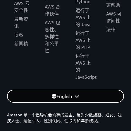
Python
AWS 云
家帮助
AWS 合
安全性
运行于
作伙伴
AWS 可
AWS 上
最新资
访问性
AWS 包
的 Java
讯
容性、
法律
运行于
博客
多样性
AWS 上
新闻稿
和公平
的 PHP
性
运行于
AWS 上
的
JavaScript
English
Amazon 是一个倡导机会均等的雇主：反对少数族裔、妇女、残
疾人士、退伍军人、性别认同、性取向和年龄歧视。