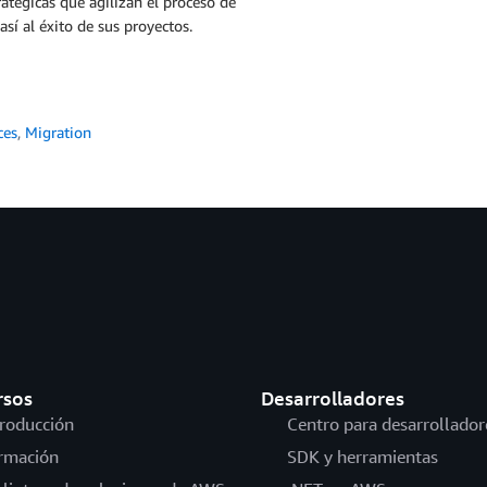
tégicas que agilizan el proceso de
sí al éxito de sus proyectos.
ces
,
Migration
rsos
Desarrolladores
troducción
Centro para desarrollador
rmación
SDK y herramientas