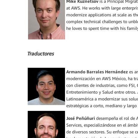
Mike Kuznetsov
is a Principal Migra
at AWS. He works with large enterpr
modernize applications at scale as t
complex technical challenges to unblo
he loves to spent time with his family
Traductores
Armando Barrales Hernández
es ar
modernización en AWS México, ha tra
con clientes de industrias, como FSI
Entretenimiento y Salud entre otros.
Latinoamérica a modernizar sus soluc
estratégicas a corto, mediano y largo
José Peñúñuri
desempeña el rol de 
Services, especializándose en el ámb
de diversos sectores. Su enfoque se cen