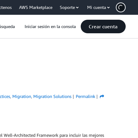
ctenos
AWS Marketplace
Soporte
Mi cuenta
Crear cuenta
úsqueda
Iniciar sesión en la consola
ctices
,
Migration
,
Migration Solutions
Permalink
 el Well-Architected Framework para incluir las mejores