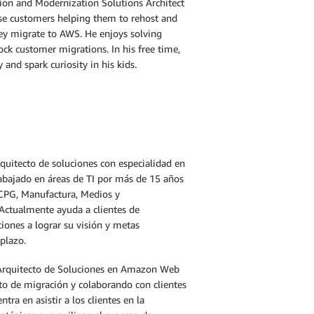
tion and Modernization Solutions Architect
ise customers helping them to rehost and
hey migrate to AWS. He enjoys solving
ck customer migrations. In his free time,
 and spark curiosity in his kids.
quitecto de soluciones con especialidad en
bajado en áreas de TI por más de 15 años
, CPG, Manufactura, Medios y
 Actualmente ayuda a clientes de
iones a lograr su visión y metas
 plazo.
Arquitecto de Soluciones en Amazon Web
ito de migración y colaborando con clientes
tra en asistir a los clientes en la