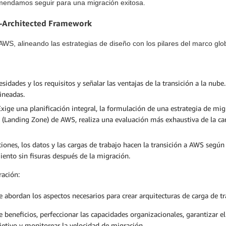
omendamos seguir para una migración exitosa.
l-Architected Framework
 AWS, alineando las estrategias de diseño con los pilares del marco gl
cesidades y los requisitos y señalar las ventajas de la transición a la nub
lineadas.
 Exige una planificación integral, la formulación de una estrategia de mi
e (Landing Zone) de AWS, realiza una evaluación más exhaustiva de la ca
aciones, los datos y las cargas de trabajo hacen la transición a AWS segú
iento sin fisuras después de la migración.
ación:
abordan los aspectos necesarios para crear arquitecturas de carga de tr
e beneficios, perfeccionar las capacidades organizacionales, garantizar e
bjetivo y monitorear la velocidad de migración.