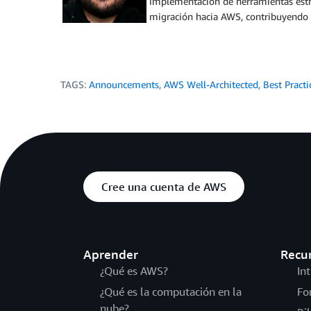
implementación de herramientas estra
migración hacia AWS, contribuyendo a
TAGS:
Announcements
,
AWS Well-Architected
,
Best Practi
Cree una cuenta de AWS
Aprender
Recu
¿Qué es AWS?
In
¿Qué es la computación en la
Fo
nube?