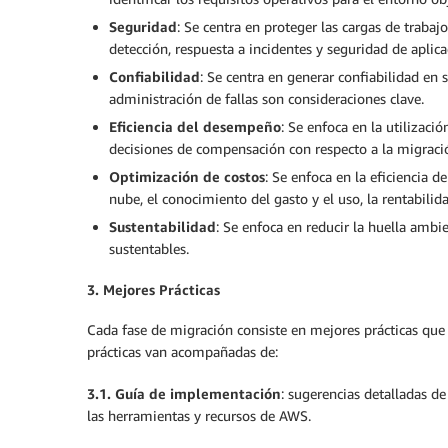
Seguridad
: Se centra en proteger las cargas de trabaj
detección, respuesta a incidentes y seguridad de aplic
Confiabilidad
: Se centra en generar confiabilidad en 
administración de fallas son consideraciones clave.
Eficiencia del desempeño
: Se enfoca en la utilizaci
decisiones de compensación con respecto a la migraci
Optimización de costos
: Se enfoca en la eficiencia 
nube, el conocimiento del gasto y el uso, la rentabilid
Sustentabilidad
: Se enfoca en reducir la huella ambi
sustentables.
3. Mejores Prácticas
Cada fase de migración consiste en mejores prácticas que
prácticas van acompañadas de:
3.1. Guía de implementación
: sugerencias detalladas d
las herramientas y recursos de AWS.