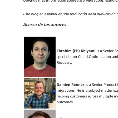
Obtenga más información sobre AWS Migrations, estudios 
Este blog en español es una traducción de la publicación or
Acerca de los autores
Ebrahim (EB) Khiyami
is a Senior S
specialist on Cloud Optimization an
Recovery.
Damien Renner
is a Senior Product 
migrations. He is a subject matter exp
helping customers across multiple ind
outcomes.