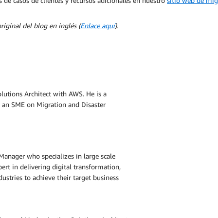
de casos de clientes y recursos adicionales en nuestro
sitio web de mig
iginal del blog en inglés (
Enlace aquí
).
olutions Architect with AWS. He is a
d an SME on Migration and Disaster
Manager who specializes in large scale
ert in delivering digital transformation,
ustries to achieve their target business