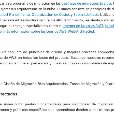
icar a su programa de migración en las
tres fases de migración: Evaluar, 
jorar sus arquitecturas en la nube. El marco consiste en principios de d
cia del Rendimiento
,
Optimización de Costos
y
Sustentabilidad
. Utilizan
ruir una infraestructura segura, de alto rendimiento, resistente y eficie
argas de trabajo especializadas como el
Internet de las cosas (IoT)
,
la ind
uí más información sobre las Lens de AWS Well-Architected
.
 un conjunto de principios de diseño y mejores prácticas comprobad
icas de AWS en todas las fases del proceso. Basamos nuestras reco
mación en la nube a gran escala y nuestras propias comunidades de espe
 de Diseño de Migración Bien Arquitectados, Fases de Migración y Pilar
itectados
e sirven como pautas fundamentales para su proceso de migración. 
trones y prácticas específicos que aprendimos tienden a ser ciertos 