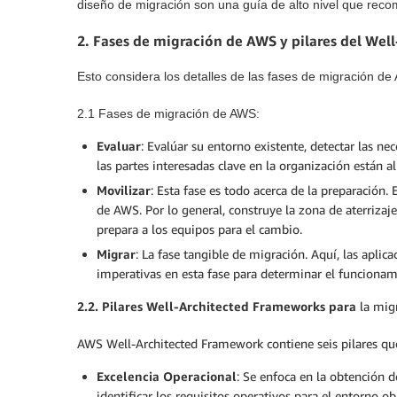
diseño de migración son una guía de alto nivel que rec
2.
Fases de migración de AWS y pilares del Wel
Esto considera los detalles de las fases de migración de
2.1 Fases de migración de AWS
:
Evaluar
: Evalúar su entorno existente, detectar las ne
las partes interesadas clave en la organización están a
Movilizar
: Esta fase es todo acerca de la preparación.
de AWS. Por lo general, construye la zona de aterrizaj
prepara a los equipos para el cambio.
Migrar
: La fase tangible de migración. Aquí, las aplic
imperativas en esta fase para determinar el funcionam
2.2. Pilares Well-Architected Frameworks para
la migr
AWS Well-Architected Framework contiene seis pilares que 
Excelencia Operacional
: Se enfoca en la obtención d
identificar los requisitos operativos para el entorno o