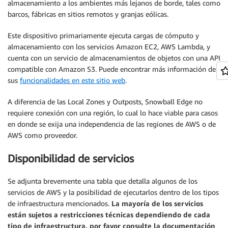
almacenamiento a los ambientes más lejanos de borde, tales como
barcos, fábricas en sitios remotos y granjas eólicas.
Este dispositivo primariamente ejecuta cargas de cómputo y
almacenamiento con los servicios Amazon EC2, AWS Lambda, y
cuenta con un servicio de almacenamientos de objetos con una API
compatible con Amazon S3. Puede encontrar más información de
sus
funcionalidades en este sitio web
.
A diferencia de las Local Zones y Outposts, Snowball Edge no
requiere conexión con una región, lo cual lo hace viable para casos
en donde se exija una independencia de las regiones de AWS o de
AWS como proveedor.
Disponibilidad de servicios
Se adjunta brevemente una tabla que detalla algunos de los
servicios de AWS y la posibilidad de ejecutarlos dentro de los tipos
de infraestructura mencionados.
La mayoría de los servicios
están sujetos a restricciones técnicas dependiendo de cada
tipo de infraestructura, por favor consulte la documentación