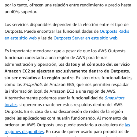
por lo tanto, ofrecen una relación entre rendimiento y precio hasta
un 40% superior.
Los servicios disponibles dependen de la elección entre el tipo de
Outposts. Puede encontrar las funcionalidades de
Outposts Racks
en este sitio web
y las de
Outposts Server en este sitio web
.
Es importante mencionar que a pesar de que los AWS Outposts
funcionan conectado a una región de AWS para temas
administración y operación,
los datos y el cómputo del servicio
Amazon EC2 se ejecutan exclusivamente dentro de Outposts,
sin ser enviados a la región padre
. Existen otras funcionalidades,
como las
Snapshot
s de Amazon EBS, que nos permiten respaldar
la información local de Amazon EC2 a una región de AWS.
Alternativamente podemos usar la funcionalidad de
Snapshots
locales
si queremos mantener estos respaldos dentro del AWS
Outposts. En el caso de una desconexión de redes de la región
padre las aplicaciones continuarán funcionando. Al momento de
ordenar un AWS Outposts uno puede asociarlo a cualquiera de
las
regiones disponibles
. En caso de querer usarlo para propósitos de