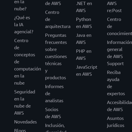
en la
de AWS
.NET en
AWS
nube?
AWS
re:Post
Centro
¿Qué es
de
Python
Centro
la IA
arquitectura
en AWS
de
agencial?
conocimien
Preguntas
Java en
Centro
frecuentes
AWS
Información
de
sobre
general
PHP en
conceptos
cuestiones
de AWS
AWS
de
técnicas
Support
JavaScript
computación
y
Reciba
en AWS
en la
productos
ayuda
nube
Informes
de
Seguridad
de
expertos
en la
analistas
Accesibilida
nube de
Socios
de AWS
AWS
de AWS
Asuntos
Novedades
Inclusión,
jurídicos
Blogs