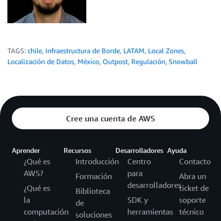
TAGS:
chile
,
Infraestructura de Borde
,
LATAM
,
Local Zones
,
Localización de Datos
,
México
,
Outpost
,
Regulación
,
Snowball
Cree una cuenta de AWS
Aprender
Recursos
Desarrolladores
Ayuda
¿Qué es
Introducción
Centro
Contacto
AWS?
para
Formación
Abra un
desarrolladores
¿Qué es
ticket de
Biblioteca
la
SDK y
soporte
de
computación
herramientas
técnico
soluciones