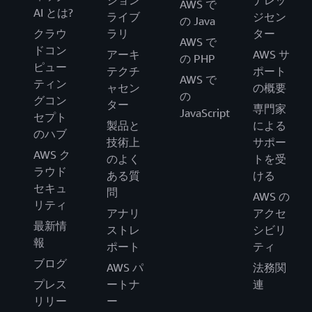
ション
ナレッ
AWS で
AI とは?
ライブ
ジセン
の Java
クラウ
ラリ
ター
AWS で
ドコン
アーキ
AWS サ
の PHP
ピュー
テクチ
ポート
AWS で
ティン
ャセン
の概要
の
グコン
ター
専門家
JavaScript
セプト
製品と
による
のハブ
技術上
サポー
AWS ク
のよく
トを受
ラウド
ある質
ける
セキュ
問
AWS の
リティ
アナリ
アクセ
最新情
ストレ
シビリ
報
ポート
ティ
ブログ
AWS パ
法務関
プレス
ートナ
連
リリー
ー