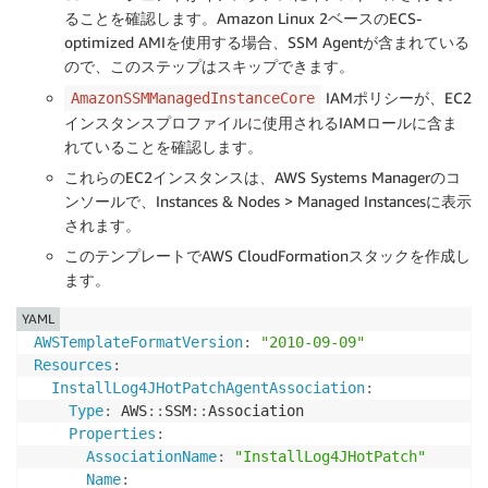
ることを確認します。Amazon Linux 2ベースのECS-
optimized AMIを使用する場合、SSM Agentが含まれている
ので、このステップはスキップできます。
IAMポリシーが、EC2
AmazonSSMManagedInstanceCore
インスタンスプロファイルに使用されるIAMロールに含ま
れていることを確認します。
これらのEC2インスタンスは、AWS Systems Managerのコ
ンソールで、Instances & Nodes > Managed Instancesに表示
されます。
このテンプレートでAWS CloudFormationスタックを作成し
ます。
YAML
AWSTemplateFormatVersion
:
"2010-09-09"
Resources
:
InstallLog4JHotPatchAgentAssociation
:
Type
:
 AWS
:
:
SSM
:
:
Association

Properties
:
AssociationName
:
"InstallLog4JHotPatch"
Name
: