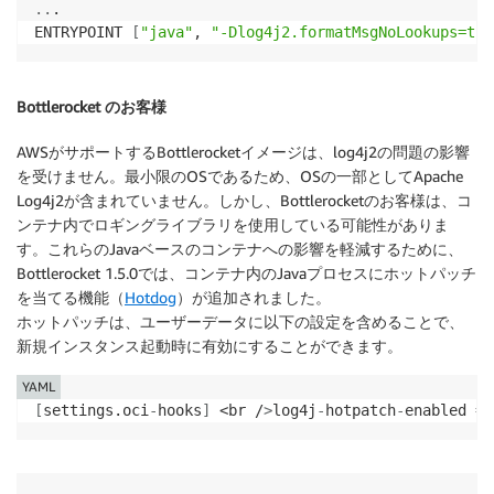
..
. 

ENTRYPOINT 
[
"java"
, 
"-Dlog4j2.formatMsgNoLookups=tru
Bottlerocket のお客様
AWSがサポートするBottlerocketイメージは、log4j2の問題の影響
を受けません。最小限のOSであるため、OSの一部としてApache
Log4j2が含まれていません。しかし、Bottlerocketのお客様は、コ
ンテナ内でロギングライブラリを使用している可能性がありま
す。これらのJavaベースのコンテナへの影響を軽減するために、
Bottlerocket 1.5.0では、コンテナ内のJavaプロセスにホットパッチ
を当てる機能（
Hotdog
）が追加されました。
ホットパッチは、ユーザーデータに以下の設定を含めることで、
新規インスタンス起動時に有効にすることができます。
YAML
[
settings.oci
-
hooks
]
 <br /
>
log4j
-
hotpatch
-
enabled = 