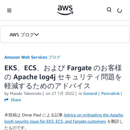
Skip to Main Content
AWS ブログ
ホーム
Amazon Web Services ブログ
EKS、ECS、および Fargate のお客様
カテゴリ
の Apache log4j セキュリティ問題を
エディション
軽減するためのアドバイス
by
Masaki Takemoto
on
27 1月 2022
in
General
Permalink
Share
本投稿は Omar Paul による記事
Advice on mitigating the Apache
log4j security issue for EKS, ECS, and Fargate customers
を翻訳し
たものです。