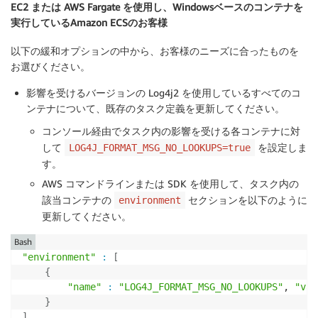
EC2 または AWS Fargate を使用し、Windowsベースのコンテナを
実行しているAmazon ECSのお客様
以下の緩和オプションの中から、お客様のニーズに合ったものを
お選びください。
影響を受けるバージョンの Log4j2 を使用しているすべてのコ
ンテナについて、既存のタスク定義を更新してください。
コンソール経由でタスク内の影響を受ける各コンテナに対
して
を設定しま
LOG4J_FORMAT_MSG_NO_LOOKUPS=true
す。
AWS コマンドラインまたは SDK を使用して、タスク内の
該当コンテナの
セクションを以下のように
environment
更新してください。
Bash
"environment"
:
[
{
"name"
:
"LOG4J_FORMAT_MSG_NO_LOOKUPS"
, 
"val
}
]