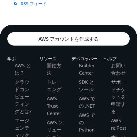
RSS フィード
AWS アカウントを作成する
学ぶ
リソース
デベロッパー
ヘルプ
AWS と
開始方
Builder
お問い
は？
法
Center
合わせ
クラウ
トレー
SDK と
サポー
ドコン
ニング
ツール
トチケ
ピュー
ットを
AWS
AWS で
ティン
申請す
Trust
の .NET
グとは?
る
Center
AWS で
エージ
AWS
AWS ソ
の
ェンテ
re:Post
リュー
Python
ィック