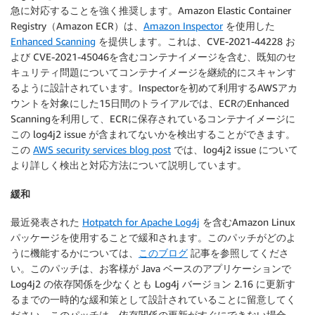
急に対応することを強く推奨します。Amazon Elastic Container
Registry（Amazon ECR）は、
Amazon Inspector
を使用した
Enhanced Scanning
を提供します。これは、CVE-2021-44228 お
よび CVE-2021-45046を含むコンテナイメージを含む、既知のセ
キュリティ問題についてコンテナイメージを継続的にスキャンす
るように設計されています。Inspectorを初めて利用するAWSアカ
ウントを対象にした15日間のトライアルでは、ECRのEnhanced
Scanningを利用して、ECRに保存されているコンテナイメージに
この log4j2 issue が含まれてないかを検出することができます。
この
AWS security services blog post
では、log4j2 issue について
より詳しく検出と対応方法について説明しています。
緩和
最近発表された
Hotpatch for Apache Log4j
を含むAmazon Linux
パッケージを使用することで緩和されます。このパッチがどのよ
うに機能するかについては、
このブログ
記事を参照してくださ
い。このパッチは、お客様が Java ベースのアプリケーションで
Log4j2 の依存関係を少なくとも Log4j バージョン 2.16 に更新す
るまでの一時的な緩和策として設計されていることに留意してく
ださい。このパッチは、依存関係の更新がすぐにできない場合