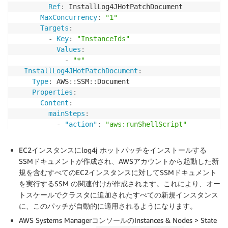
Ref
:
 InstallLog4JHotPatchDocument

MaxConcurrency
:
"1"
Targets
:
-
Key
:
"InstanceIds"
Values
:
-
"*"
InstallLog4JHotPatchDocument
:
Type
:
 AWS
:
:
SSM
:
:
Document

Properties
:
Content
:
mainSteps
:
-
"action"
:
"aws:runShellScript"
"name"
:
"InstallLog4JHotPatch"
"inputs"
:
EC2インスタンスにlog4j ホットパッチをインストールする
"runCommand"
:
SSMドキュメントが作成され、AWSアカウントから起動した新
-
"yum install -y log4j-cve-2021-44228
規を含むすべてのEC2インスタンスに対してSSMドキュメント
parameters
:
{
}
を実行するSSM の関連付けが作成されます。これにより、オー
schemaVersion
:
"2.0"
トスケールでクラスタに追加されたすべての新規インスタンス
DocumentType
:
"Command"
に、このパッチが自動的に適用されるようになります。
AWS Systems ManagerコンソールのInstances & Nodes > State