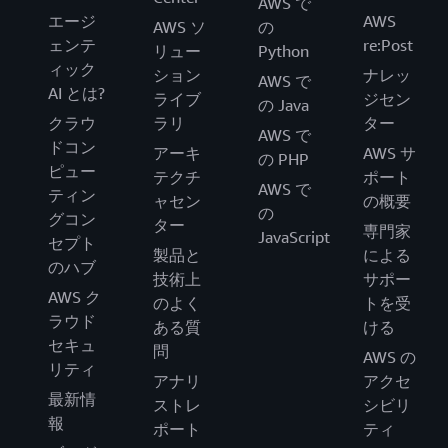
AWS で
エージ
AWS
AWS ソ
の
ェンテ
re:Post
リュー
Python
ィック
ション
ナレッ
AWS で
AI とは?
ライブ
ジセン
の Java
クラウ
ラリ
ター
AWS で
ドコン
アーキ
AWS サ
の PHP
ピュー
テクチ
ポート
AWS で
ティン
ャセン
の概要
の
グコン
ター
専門家
JavaScript
セプト
製品と
による
のハブ
技術上
サポー
AWS ク
のよく
トを受
ラウド
ある質
ける
セキュ
問
AWS の
リティ
アナリ
アクセ
最新情
ストレ
シビリ
報
ポート
ティ