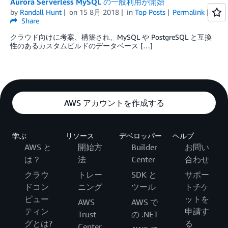
Aurora Serverless MySQL の一般利用が開始
by
Randall Hunt
on
15 8月 2018
in
Top Posts
Permalink
Share
クラウド向けに考案、構築され、MySQL や PostgreSQL と互換
性のあるカスタムビルドのデータベース […]
AWS アカウントを作成する
学ぶ
リソース
デベロッパー
ヘルプ
AWS と
開始方
Builder
お問い
は？
法
Center
合わせ
クラウ
トレー
SDK と
サポー
ドコン
ニング
ツール
トチケ
ピュー
ットを
AWS
AWS で
ティン
申請す
Trust
の .NET
グとは?
る
Center