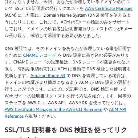
ければなりません。今回、あなたが管理しているドメイン名につ
いて SSL/TLS 証明書の発行リクエストを
AWS Certificate Manager
(ACM) にした際に、Domain Name System (DNS) 検証を使えるよ
うになりました。これまで、ACM はEメール検証のみをサポート
しており、ドメインの所有者は証明書発行リクエストのつどEメー
ル受け取り、確認して承認する必要がありました。
DNS 検証では、そのドメインをあなたが管理している事を証明す
るために
CNAME レコード
を DNS 設定に書き込む必要がありま
す。CNAME レコードの設定後は、DNS レコードが変更されない
限り、有効期限切れ前には ACM は自動で DNS 検証した証明書を
更新します。
Amazon Route 53
で DNS を管理している場合は、
ドメインの検証がより簡単になるよう ACM が DNS 設定の更新も
行うことができます。このブログ記事では、DNS 検証を使って
Web サイトの証明書リクエストを行う方法を紹介します。同等の
ステップを AWS CLI、AWS API、AWS SDK を使って行うには、
AWS Certificate Manager in the AWS CLI Reference
や
ACM API
Reference
を御覧ください。
SSL/TLS 証明書を DNS 検証を使ってリク