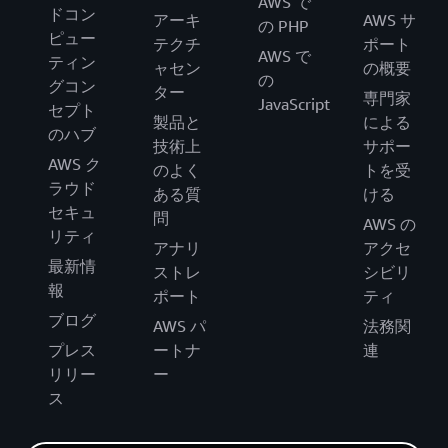
AWS で
ドコン
アーキ
AWS サ
の PHP
ピュー
テクチ
ポート
AWS で
ティン
ャセン
の概要
の
グコン
ター
専門家
JavaScript
セプト
製品と
による
のハブ
技術上
サポー
AWS ク
のよく
トを受
ラウド
ある質
ける
セキュ
問
AWS の
リティ
アナリ
アクセ
最新情
ストレ
シビリ
報
ポート
ティ
ブログ
AWS パ
法務関
プレス
ートナ
連
リリー
ー
ス