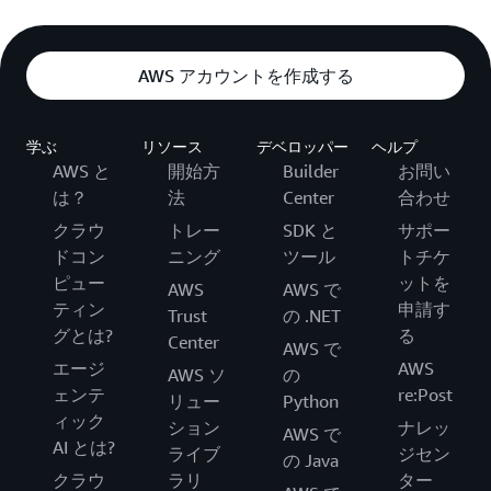
AWS アカウントを作成する
学ぶ
リソース
デベロッパー
ヘルプ
AWS と
開始方
Builder
お問い
は？
法
Center
合わせ
クラウ
トレー
SDK と
サポー
ドコン
ニング
ツール
トチケ
ピュー
ットを
AWS
AWS で
ティン
申請す
Trust
の .NET
グとは?
る
Center
AWS で
エージ
AWS
AWS ソ
の
ェンテ
re:Post
リュー
Python
ィック
ション
ナレッ
AWS で
AI とは?
ライブ
ジセン
の Java
クラウ
ラリ
ター