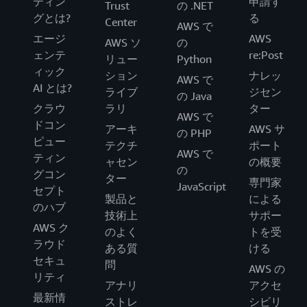
ティン
申請す
Trust
の .NET
グとは?
る
Center
AWS で
エージ
AWS
AWS ソ
の
ェンテ
re:Post
リュー
Python
ィック
ション
ナレッ
AWS で
AI とは?
ライブ
ジセン
の Java
クラウ
ラリ
ター
AWS で
ドコン
アーキ
AWS サ
の PHP
ピュー
テクチ
ポート
AWS で
ティン
ャセン
の概要
の
グコン
ター
専門家
JavaScript
セプト
製品と
による
のハブ
技術上
サポー
AWS ク
のよく
トを受
ラウド
ある質
ける
セキュ
問
AWS の
リティ
アナリ
アクセ
最新情
ストレ
シビリ