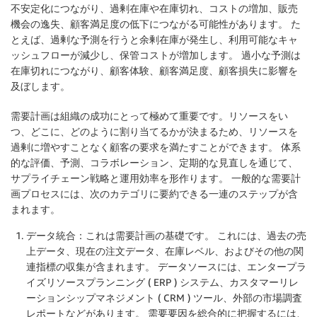
不安定化につながり、過剰在庫や在庫切れ、コストの増加、販売
機会の逸失、顧客満足度の低下につながる可能性があります。 た
とえば、過剰な予測を行うと余剰在庫が発生し、利用可能なキャ
ッシュフローが減少し、保管コストが増加します。 過小な予測は
在庫切れにつながり、顧客体験、顧客満足度、顧客損失に影響を
及ぼします。
需要計画は組織の成功にとって極めて重要です。リソースをい
つ、どこに、どのように割り当てるかが決まるため、リソースを
過剰に増やすことなく顧客の要求を満たすことができます。 体系
的な評価、予測、コラボレーション、定期的な見直しを通じて、
サプライチェーン戦略と運用効率を形作ります。 一般的な需要計
画プロセスには、次のカテゴリに要約できる一連のステップが含
まれます。
データ統合：これは需要計画の基礎です。 これには、過去の売
上データ、現在の注文データ、在庫レベル、およびその他の関
連指標の収集が含まれます。 データソースには、エンタープラ
イズリソースプランニング ( ERP ) システム、カスタマーリレ
ーションシップマネジメント ( CRM ) ツール、外部の市場調査
レポートなどがあります。 需要要因を総合的に把握するには、