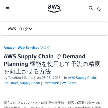
Skip to Main Content
AWS ブログ
ホーム
Amazon Web Services ブログ
AWS Supply Chain で Demand
カテゴリ
Planning 機能を使用して予測の精度
エディション
を向上させる方法
by
Takahiro Mizuno
on
08 9月 2023
in
AWS Supply Chain
,
Industries
,
Supply Chain
Permalink
Share
現在のミクロおよびマクロ経済の状況は、顧客の需要パターンの
変化と相まって、サプライチェーンネットワークに持続的な圧力