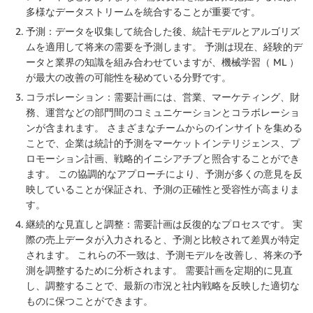
多様なデータストリームを統合することが重要です。
予測：データを収集して統合した後、統計モデルとアルゴリズ
ムを適用して将来の需要を予測します。 予測は現在、経験的デ
ータと業界の知識を組み合わせていますが、機械学習（ ML ）
が最大の改善の可能性を秘めている分野です。
コラボレーション：需要計画には、営業、マーケティング、財
務、運営などの部門間のコミュニケーションとコラボレーショ
ンが含まれます。 さまざまなチームからのインサイトを集める
ことで、企業は統計的予測をマーケットインテリジェンス、プ
ロモーション計画、戦略的イニシアチブと照合することができ
ます。 この協調的なアプローチにより、予測が多くの意見を反
映していることが保証され、予測の正確性と受容性が高まりま
す。
継続的な見直しと調整：需要計画は反復的なプロセスです。 実
際の売上データが入力されると、予測と比較されて差異が特定
されます。 これらの不一致は、予測モデルを改善し、将来の予
測を調整するために分析されます。 需要計画を定期的に見直
し、調整することで、最新の市況と社内戦略を反映した適切な
ものに保つことができます。