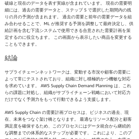
破線と現在のデータを表す実線が含まれています。 現在の需要明
細には、過去の需要データと、ステップ 5 で選択した期間内の残
りの月の予測が含まれます。 過去の需要と前年の需要データを組
み合わせることで、ML が推奨する予測を調整して最終決定し、供
給計画を含む下流システムで使用できる合意された需要計画を策
定するのに役立ちます。 この画面から表示したい商品を変更する
こともできます。
結論
サプライチェーンネットワークは、変動する市況や顧客の需要に
よって常にテストされており、組織に対し積極的かつ機敏な対応
を求めています。 AWS Supply Chain Demand Planning は、これ
らの課題に対処し、組織がサプライチェーン戦略において対応力
だけでなく予測力をもって行動できるよう支援します。
AWS Supply Chain の需要計画プロセスは、ビジネスの過去、現
在、未来をつなぐ架け橋となります。 最適なリソース配分と顧客
満足度を確保するため、このプロセスにはデータ統合から継続的
な調整までの体系的なステップが必要です。 これにより、このプ