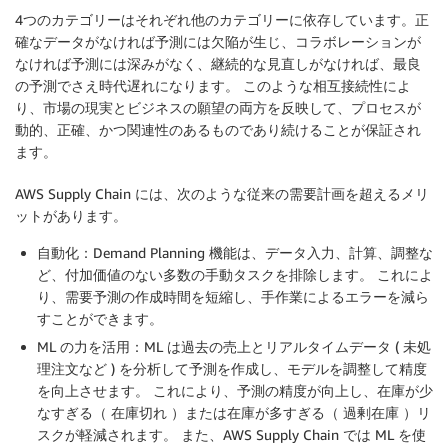
4つのカテゴリーはそれぞれ他のカテゴリーに依存しています。正
確なデータがなければ予測には欠陥が生じ、コラボレーションが
なければ予測には深みがなく、継続的な見直しがなければ、最良
の予測でさえ時代遅れになります。 このような相互接続性によ
り、市場の現実とビジネスの願望の両方を反映して、プロセスが
動的、正確、かつ関連性のあるものであり続けることが保証され
ます。
AWS Supply Chain には、次のような従来の需要計画を超えるメリ
ットがあります。
自動化：Demand Planning 機能は、データ入力、計算、調整な
ど、付加価値のない多数の手動タスクを排除します。 これによ
り、需要予測の作成時間を短縮し、手作業によるエラーを減ら
すことができます。
ML の力を活用：ML は過去の売上とリアルタイムデータ ( 未処
理注文など ) を分析して予測を作成し、モデルを調整して精度
を向上させます。 これにより、予測の精度が向上し、在庫が少
なすぎる（ 在庫切れ ）または在庫が多すぎる（ 過剰在庫 ）リ
スクが軽減されます。 また、AWS Supply Chain では ML を使