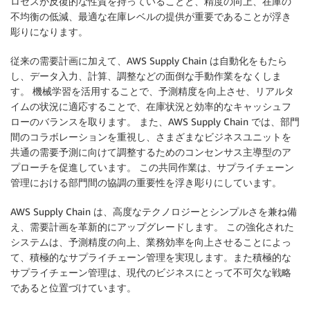
ロセスが反復的な性質を持っていることと、精度の向上、在庫の
不均衡の低減、最適な在庫レベルの提供が重要であることが浮き
彫りになります。
従来の需要計画に加えて、AWS Supply Chain は自動化をもたら
し、データ入力、計算、調整などの面倒な手動作業をなくしま
す。 機械学習を活用することで、予測精度を向上させ、リアルタ
イムの状況に適応することで、在庫状況と効率的なキャッシュフ
ローのバランスを取ります。 また、AWS Supply Chain では、部門
間のコラボレーションを重視し、さまざまなビジネスユニットを
共通の需要予測に向けて調整するためのコンセンサス主導型のア
プローチを促進しています。 この共同作業は、サプライチェーン
管理における部門間の協調の重要性を浮き彫りにしています。
AWS Supply Chain は、高度なテクノロジーとシンプルさを兼ね備
え、需要計画を革新的にアップグレードします。 この強化された
システムは、予測精度の向上、業務効率を向上させることによっ
て、積極的なサプライチェーン管理を実現します。また積極的な
サプライチェーン管理は、現代のビジネスにとって不可欠な戦略
であると位置づけています。