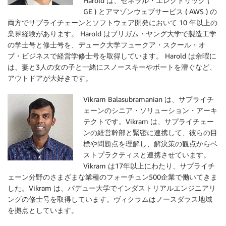
Harold は、ゼネラル・エレクトリック (
GE ) とアマゾンウェブサービス ( AWS ) の
両方でサプライチェーンとソフトウェア開発において 10 年以上の
業界経験があります。 Harold はブリガム・ヤング大学で製造工学
の学士号と修士号を、デューク大学フュークア・スクール・オ
ブ・ビジネスで経営学修士号を取得しています。 Harold は余暇に
は、妻と3人の女の子と一緒にスノースキーやボートを漕ぐなど、
アウトドアが大好きです。
Vikram Balasubramanian は、サプライチ
ェーンのシニア・ソリューション・アーキ
テクトです。Vikram は、サプライチェー
ンの経営幹部と緊密に連携して、彼らの目
標や問題点を理解し、解決策の観点からベ
ストプラクティスと連携させています。
Vikram は17年以上にわたり、サプライチ
ェーン分野のさまざまな業種のフォーチュン500企業で働いてきま
した。Vikram は、パデュー大学でインダストリアルエンジニアリ
ングの修士号を取得しています。ヴィクラムはノースダラス地域
を拠点としています。