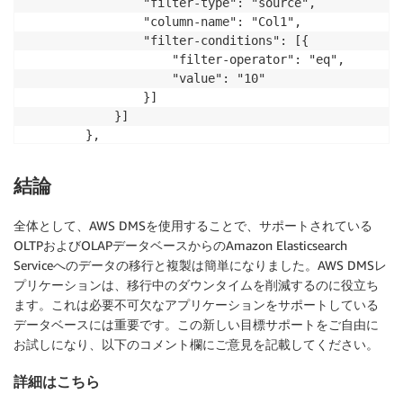
				"filter-type": "source",

				"column-name": "Col1",

				"filter-conditions": [{

					"filter-operator": "eq",

					"value": "10"

				}]

			}]

		},

		{

			"rule-type": "object-mapping",

結論
			"rule-id": "2",

			"rule-name": "2",

全体として、AWS DMSを使用することで、サポートされている
			"rule-action": "map-record-to-record",

OLTPおよびOLAPデータベースからのAmazon Elasticsearch
			"object-locator": {

Serviceへのデータの移行と複製は簡単になりました。AWS DMSレ
				"schema-name": "dms_sample",

プリケーションは、移行中のダウンタイムを削減するのに役立ち
				"table-name": "person"

ます。これは必要不可欠なアプリケーションをサポートしている
			},

			"target-table-name": "persones",

データベースには重要です。この新しい目標サポートをご自由に
			"mapping-parameters": {

お試しになり、以下のコメント欄にご意見を記載してください。
				"partition-key-name": "Col1",

詳細はこちら
				"exclude-columns": [

					"Col1",
