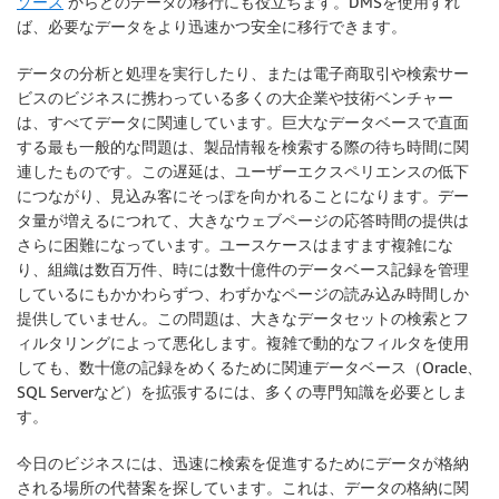
ソース
からどのデータの移行にも役立ちます。DMSを使用すれ
ば、必要なデータをより迅速かつ安全に移行できます。
データの分析と処理を実行したり、または電子商取引や検索サー
ビスのビジネスに携わっている多くの大企業や技術ベンチャー
は、すべてデータに関連しています。巨大なデータベースで直面
する最も一般的な問題は、製品情報を検索する際の待ち時間に関
連したものです。この遅延は、ユーザーエクスペリエンスの低下
につながり、見込み客にそっぽを向かれることになります。デー
タ量が増えるにつれて、大きなウェブページの応答時間の提供は
さらに困難になっています。ユースケースはますます複雑にな
り、組織は数百万件、時には数十億件のデータベース記録を管理
しているにもかかわらずつ、わずかなページの読み込み時間しか
提供していません。この問題は、大きなデータセットの検索とフ
ィルタリングによって悪化します。複雑で動的なフィルタを使用
しても、数十億の記録をめくるために関連データベース（Oracle、
SQL Serverなど）を拡張するには、多くの専門知識を必要としま
す。
今日のビジネスには、迅速に検索を促進するためにデータが格納
される場所の代替案を探しています。これは、データの格納に関