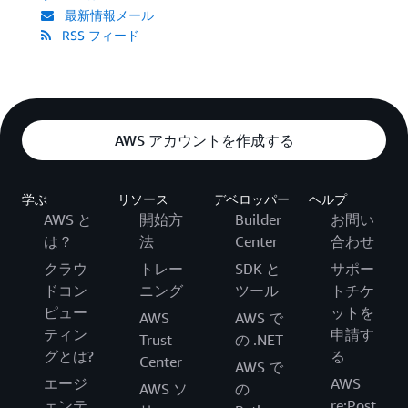
最新情報メール
RSS フィード
AWS アカウントを作成する
学ぶ
リソース
デベロッパー
ヘルプ
AWS と
開始方
Builder
お問い
は？
法
Center
合わせ
クラウ
トレー
SDK と
サポー
ドコン
ニング
ツール
トチケ
ピュー
ットを
AWS
AWS で
ティン
申請す
Trust
の .NET
グとは?
る
Center
AWS で
エージ
AWS
AWS ソ
の
ェンテ
re:Post