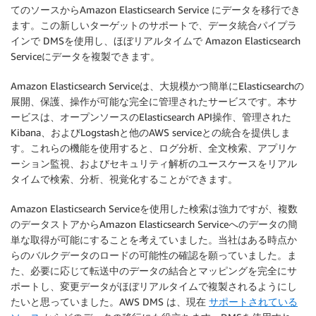
てのソースからAmazon Elasticsearch Service にデータを移行でき
ます。この新しいターゲットのサポートで、データ統合パイプラ
インで DMSを使用し、ほぼリアルタイムで Amazon Elasticsearch
Serviceにデータを複製できます。
Amazon Elasticsearch Serviceは、大規模かつ簡単にElasticsearchの
展開、保護、操作が可能な完全に管理されたサービスです。本サ
ービスは、オープンソースのElasticsearch API操作、管理された
Kibana、およびLogstashと他のAWS serviceとの統合を提供しま
す。これらの機能を使用すると、ログ分析、全文検索、アプリケ
ーション監視、およびセキュリティ解析のユースケースをリアル
タイムで検索、分析、視覚化することができます。
Amazon Elasticsearch Serviceを使用した検索は強力ですが、複数
のデータストアからAmazon Elasticsearch Serviceへのデータの簡
単な取得が可能にすることを考えていました。当社はある時点か
らのバルクデータのロードの可能性の確認を願っていました。ま
た、必要に応じて転送中のデータの結合とマッピングを完全にサ
ポートし、変更データがほぼリアルタイムで複製されるようにし
たいと思っていました。AWS DMS は、現在
サポートされている