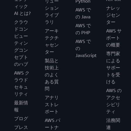
リュー
Python
ィック
ション
ナレッ
AWS で
AI とは?
ライブ
ジセン
の Java
クラウ
ラリ
ター
AWS で
ドコン
アーキ
AWS サ
の PHP
ピュー
テクチ
ポート
AWS で
ティン
ャセン
の概要
の
グコン
ター
専門家
JavaScript
セプト
製品と
による
のハブ
技術上
サポー
AWS ク
のよく
トを受
ラウド
ある質
ける
セキュ
問
AWS の
リティ
アナリ
アクセ
最新情
ストレ
シビリ
報
ポート
ティ
ブログ
AWS パ
法務関
プレス
ートナ
連