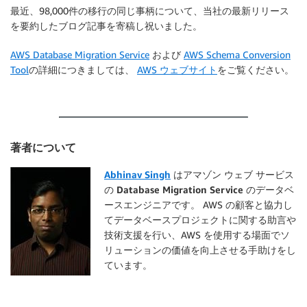
最近、98,000件の移行の同じ事柄について、当社の最新リリース
					"Col2",

を要約したブログ記事を寄稿し祝いました。
					"Col3",

					"Col4"

AWS Database Migration Service
および
AWS Schema Conversion
				],

				"attribute-mappings": [{

Tool
の詳細につきましては、
AWS ウェブサイト
をご覧ください。
						"target-attribute-name": "ES_NUM

,

						"attribute-type": "scalar",

						"attribute-sub-type": "string",

						"value": "${Col1}"

著者について
					},

					{

Abhinav Singh
はアマゾン ウェブ サービス
						"target-attribute-name": "ES_STR",

の Database Migration Service のデータベ
						"attribute-type": "scalar",

ースエンジニアです。
AWS の顧客と協力し
						"attribute-sub-type": "string",

てデータベースプロジェクトに関する助言や
						"value": "$(Col2)"

技術支援を行い、AWS を使用する場面でソ
					},

リューションの価値を向上させる手助けをし
					{

ています。
						"target-attribute-name": "ES_CUSTOM",

						"attribute-type": "scalar",

						"attribute-sub-type": "string",
