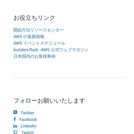
						"value": "${Col1} - ${Col2}"

					},

					{						"target-attribute-name": "Col4",

お役立ちリンク
						"attribute-type": "scalar",						"attribute-sub-type": "string",						"value": "${Col4}"					}

				]

開始方法リソースセンター
			}

AWS の最新情報
		}

AWS イベントスケジュール
	]

builders.flash -AWS 公式ウェブマガジン
}
日本国内のお客様事例
フォローお願いいたします
Twitter
Facebook
LinkedIn
Twitch