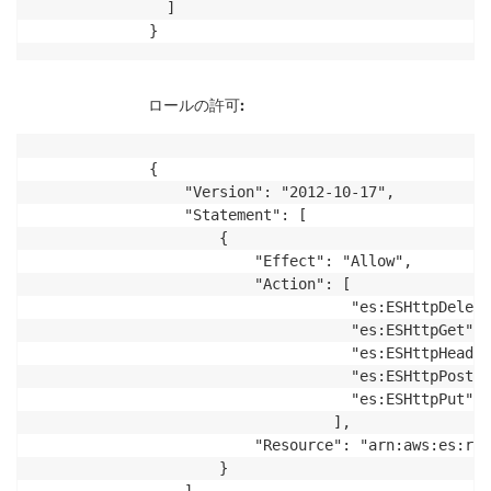
  ]

}
ロールの許可:
{

    "Version": "2012-10-17",

    "Statement": [

        {

            "Effect": "Allow",

            "Action": [

                       "es:ESHttpDelete
                       "es:ESHttpGet", 

                       "es:ESHttpHead",

                       "es:ESHttpPost",

                       "es:ESHttpPut"

                     ],

            "Resource": "arn:aws:es:reg
        }

    ]
