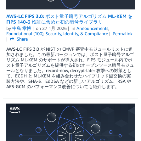
AWS-LC FIPS 3.0: ポスト量子暗号アルゴリズム ML-KEM を
FIPS 140-3 検証に含めた初の暗号ライブラリ
by
中島 章博
on
27 1月 2026
in
Announcements
,
Foundational (100)
,
Security, Identity, & Compliance
Permalink
Share
AWS-LC FIPS 3.0 が NIST の CMVP 審査中モジュールリストに追
加されました。この最新バージョンでは、ポスト量子暗号アルゴ
リズム ML-KEM のサポートが導入され、FIPS モジュール内でポ
スト量子アルゴリズムを提供する初のオープンソース暗号モジュ
ールとなりました。record-now, decrypt-later 攻撃への対策とし
て、ECDH と ML-KEM を組み合わせたハイブリッド鍵交換の実
装方法や、SHA-3、EdDSA などの新しいアルゴリズム、RSA や
AES-GCM のパフォーマンス改善についても紹介します。