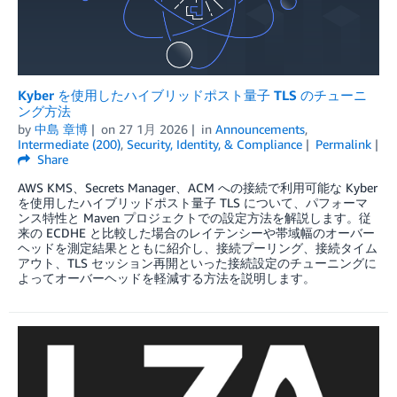
Kyber を使用したハイブリッドポスト量子 TLS のチューニ
ング方法
by
中島 章博
on
27 1月 2026
in
Announcements
,
Intermediate (200)
,
Security, Identity, & Compliance
Permalink
Share
AWS KMS、Secrets Manager、ACM への接続で利用可能な Kyber
を使用したハイブリッドポスト量子 TLS について、パフォーマ
ンス特性と Maven プロジェクトでの設定方法を解説します。従
来の ECDHE と比較した場合のレイテンシーや帯域幅のオーバー
ヘッドを測定結果とともに紹介し、接続プーリング、接続タイム
アウト、TLS セッション再開といった接続設定のチューニングに
よってオーバーヘッドを軽減する方法を説明します。