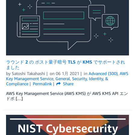
ラウンド 2 の ポスト量子暗号 TLS が KMS でサポートされ
ました
by
Satoshi Takahashi
on
06 1月 2021
in
Advanced (300)
,
AWS
Key Management Service
,
General
,
Security, Identity, &
Compliance
Permalink
Share
AWS Key Management Service (AWS KMS) が AWS KMS API エン
ドポ […]