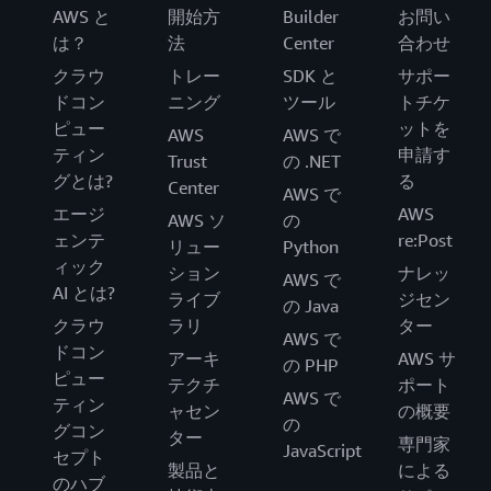
AWS と
開始方
Builder
お問い
は？
法
Center
合わせ
クラウ
トレー
SDK と
サポー
ドコン
ニング
ツール
トチケ
ピュー
ットを
AWS
AWS で
ティン
申請す
Trust
の .NET
グとは?
る
Center
AWS で
エージ
AWS
AWS ソ
の
ェンテ
re:Post
リュー
Python
ィック
ション
ナレッ
AWS で
AI とは?
ライブ
ジセン
の Java
クラウ
ラリ
ター
AWS で
ドコン
アーキ
AWS サ
の PHP
ピュー
テクチ
ポート
AWS で
ティン
ャセン
の概要
の
グコン
ター
専門家
JavaScript
セプト
製品と
による
のハブ