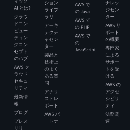
ィック
ション
ナレッ
AWS で
AI とは?
ライブ
ジセン
の Java
クラウ
ラリ
ター
AWS で
ドコン
アーキ
AWS サ
の PHP
ピュー
テクチ
ポート
AWS で
ティン
ャセン
の概要
の
グコン
ター
専門家
JavaScript
セプト
製品と
による
のハブ
技術上
サポー
AWS ク
のよく
トを受
ラウド
ある質
ける
セキュ
問
AWS の
リティ
アナリ
アクセ
最新情
ストレ
シビリ
報
ポート
ティ
ブログ
AWS パ
法務関
プレス
ートナ
連
リリー
ー