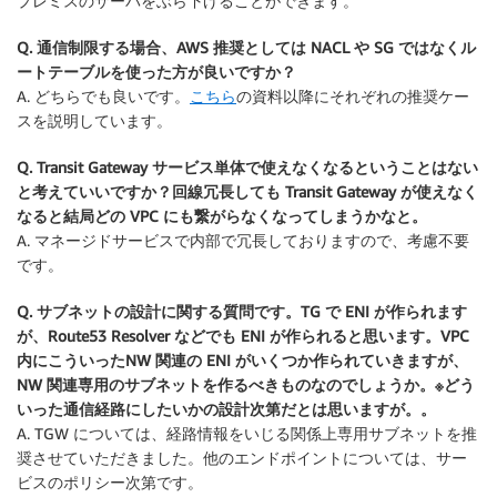
プレミスのサーバをぶら下げることができます。
Q. 通信制限する場合、AWS 推奨としては NACL や SG ではなくル
ートテーブルを使った方が良いですか？
A. どちらでも良いです。
こちら
の資料以降にそれぞれの推奨ケー
スを説明しています。
Q. Transit Gateway サービス単体で使えなくなるということはない
と考えていいですか？回線冗長しても Transit Gateway が使えなく
なると結局どの VPC にも繋がらなくなってしまうかなと。
A. マネージドサービスで内部で冗長しておりますので、考慮不要
です。
Q. サブネットの設計に関する質問です。TG で ENI が作られます
が、Route53 Resolver などでも ENI が作られると思います。VPC
内にこういったNW 関連の ENI がいくつか作られていきますが、
NW 関連専用のサブネットを作るべきものなのでしょうか。※どう
いった通信経路にしたいかの設計次第だとは思いますが。。
A. TGW については、経路情報をいじる関係上専用サブネットを推
奨させていただきました。他のエンドポイントについては、サー
ビスのポリシー次第です。