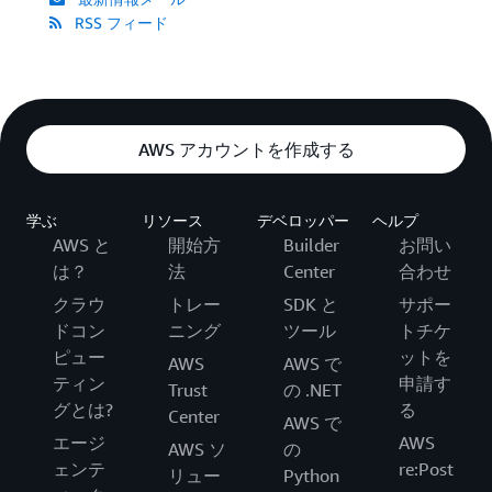
RSS フィード
AWS アカウントを作成する
学ぶ
リソース
デベロッパー
ヘルプ
AWS と
開始方
Builder
お問い
は？
法
Center
合わせ
クラウ
トレー
SDK と
サポー
ドコン
ニング
ツール
トチケ
ピュー
ットを
AWS
AWS で
ティン
申請す
Trust
の .NET
グとは?
る
Center
AWS で
エージ
AWS
AWS ソ
の
ェンテ
re:Post
リュー
Python