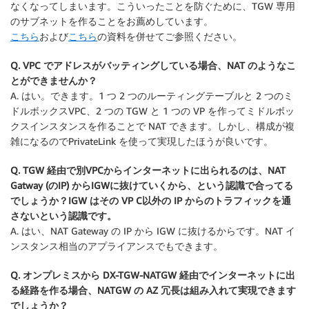
なくなってしまいます。こういったことを防ぐために、TGW 専用
のサブネットを作ることをお薦めしています。
こちら
および
こちら
の資料を併せてご参照ください。
Q. VPC でアドレスがバッティングしている場合、NAT のようなこ
とができませんか？
A. はい。できます。1 つ 2 つのルーティングテーブルと 2 つのミ
ドルボックスVPC、2 つの TGW と 1 つの VP を作ってミドルボッ
クスインスタンスを作ることで NAT できます。しかし、構成が複
雑になるのでPrivateLink を使って実現したほうが良いです。
Q. TGW 経由で別VPCからインターネットに出られるのは、NAT
Gatway (のIP) からIGWに抜けていくから、という認識で合ってる
でしょうか？IGW はその VP C以外の IP からのトラフィックを通
さないという認識です。
A. はい、NAT Gateway の IP から IGW に抜けるからです。NAT イ
ンスタンス相当のアプライアンスでもできます。
Q. オンプレミスから DX-TGW-NATGW 経由でインターネットに出
る経路を作る場合、NATGW の AZ 冗長は組み入れて実現できます
でしょうか？