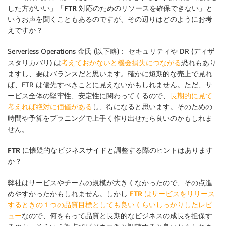
した方がいい」「FTR 対応のためのリソースを確保できない」と
いうお声を聞くこともあるのですが、その辺りはどのようにお考
えですか？
Serverless Operations 金氏 (以下略)： セキュリティや DR (ディザ
スタリカバリ) は
考えておかないと機会損失につながる
恐れもあり
ますし、要はバランスだと思います。確かに短期的な売上で見れ
ば、FTR は優先すべきことに見えないかもしれません。ただ、サ
ービス全体の堅牢性、安定性に関わってくるので、
長期的に見て
考えれば絶対に価値がある
し、得になると思います。そのための
時間や予算をプラニングで上手く作り出せたら良いのかもしれま
せん。
FTR に懐疑的なビジネスサイドと調整する際のヒントはあります
か？
弊社はサービスやチームの規模が大きくなかったので、その点進
めやすかったかもしれません。しかし
FTR はサービスをリリース
するときの１つの品質目標としても良いくらいしっかりしたレビ
ュー
なので、何をもって品質と長期的なビジネスの成長を担保す