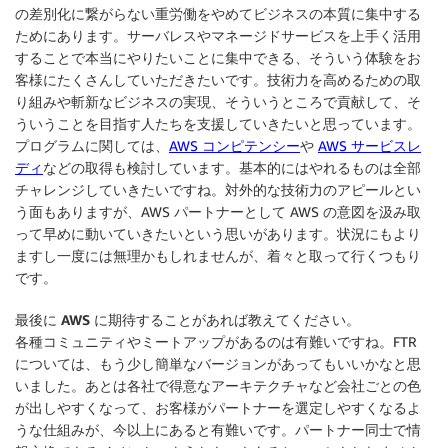
の差別化に繋がらない重労働をやめてビジネスの本質に集中する
ためにあります。サーバレスやマネージドサービスを上手く活用
することで本当にやりたいことに集中できる、そういう体験をお
客様にたくさんしていただきたいです。技術力を高めるための取
り組みや斬新なビジネスの実現、そういうところで貢献して、そ
ういうことを目指す人たちを支援していきたいと思っています。
プログラムに関しては、
AWS コンピテンシー
や
AWS サービスレ
ディ
などの取得も検討しています。基本的にはやれるものは全部
チャレンジしていきたいですね。対外的な技術力のアピールとい
う面もありますが、AWS パートナーとして AWS の意図を汲み取
って早めに動いていきたいという思いがあります。状況にもより
ますし一度には無理かもしれませんが、着々と取って行くつもり
です。
最後に AWS に期待することがあれば教えてください。
各種コミュニティやミートアップがあるのは有難いですね。FTR
については、もう少し簡単なバージョンがあってもいいかなと思
いました。あとは各社で得意なアーキテクチャなど会社ごとの色
が出しやすくなって、お客様がパートナーを選定しやすくなるよ
うな仕組みが、今以上にあると有難いです。パートナー同士で情