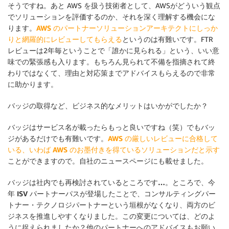
そうですね。あと AWS を扱う技術者として、AWSがどういう観点
でソリューションを評価するのか、それを深く理解する機会にな
ります。
AWS のパートナーソリューションアーキテクトにしっか
りと網羅的にレビューしてもらえる
というのは有難いです。FTR
レビューは2年毎ということで「誰かに見られる」という、いい意
味での緊張感も入ります。もちろん見られて不備を指摘されて終
わりではなくて、理由と対応策までアドバイスもらえるので非常
に助かります。
バッジの取得など、ビジネス的なメリットはいかがでしたか？
バッジはサービス名が載ったらもっと良いですね（笑）でもバッ
ジがあるだけでも有難いです。
AWS の厳しいレビューに合格して
いる、いわば AWS のお墨付きを得ているソリューションだと示す
ことができますので。自社のニュースページにも載せました。
バッジは社内でも再検討されているところです…。ところで、今
年 ISV パートナーパスが登場したことで、コンサルティングパー
トナー・テクノロジパートナーという垣根がなくなり、両方のビ
ジネスを推進しやすくなりました。この変更については、どのよ
うに捉えられましたか？他のパートナーへのアドバイスもお願い