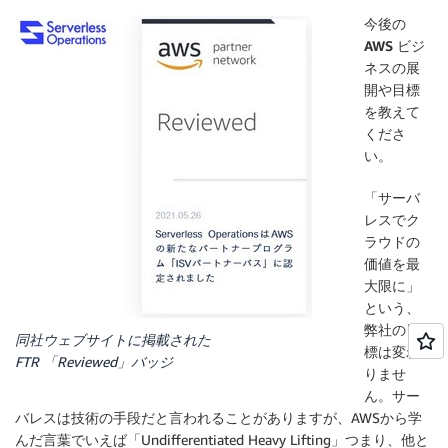
今後の
AWS ビジ
ネスの展
開や目標
を教えて
くださ
い。
「サーバ
レスでク
ラウドの
価値を最
大限に」
という、
弊社の目
同社ウェブサイトに掲載された
標は変わ
FTR 「Reviewed」バッジ
りませ
ん。サー
バレスは技術の手段だと言われることがありますが、AWSから学
んだ言葉でいえば「Undifferentiated Heavy Lifting」つまり、他と