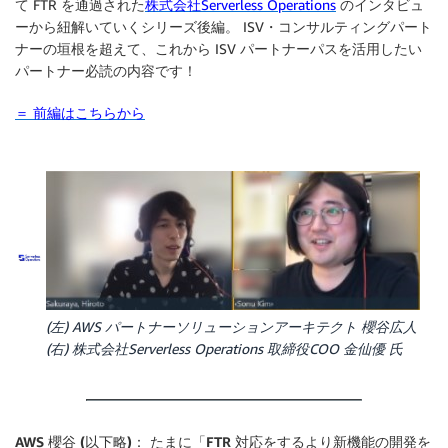
て FTR を通過された
株式会社Serverless Operations
のインタビュ
ーから紐解いていくシリーズ後編。 ISV・コンサルティングパート
ナーの垣根を超えて、これから ISV パートナーパスを活用したい
パートナー必読の内容です！
＝ 前編はこちらから
(左) AWS パートナーソリューションアーキテクト 櫻谷広人
(右) 株式会社Serverless Operations 取締役COO 金仙優 氏
AWS 櫻谷 (以下略)： たまに「FTR 対応をするより新機能の開発を