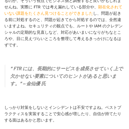
るのか、そういう視点でビジネス側と調整すると良いかもしれま
せんね。実際に FTR では考え漏れしている部分や、
顕在化されて
いない課題をたくさん見つけ
る
ことができました
し、問題が起き
る前に対処するのと、問題が起きてから対処するのでは、全然違
いますよね。セキュリティの観点でも、ルートや IAM のクレデン
シャルの定期的な見直しなど、対応があいまいになりがちなとこ
ろや、目に見えづらいところを整理して考えるきっかけになるは
ずです。
” FTR には、長期的にサービスを成長させていく上で
欠かせない要素についてのヒントがあると思いま
す。” – 金仙優 氏
しっかり対策をしないとインシデントは不安ですよね。ベストプ
ラクティスを実装することで安心感が増したり、自信が持てたり
する面はあるかと思います。