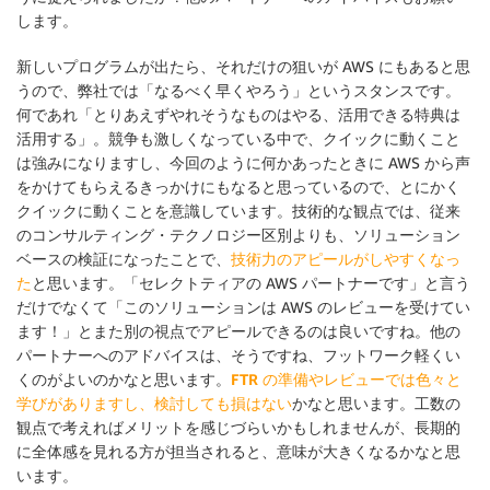
します。
新しいプログラムが出たら、それだけの狙いが AWS にもあると思
うので、弊社では「なるべく早くやろう」というスタンスです。
何であれ「とりあえずやれそうなものはやる、活用できる特典は
活用する」。競争も激しくなっている中で、クイックに動くこと
は強みになりますし、今回のように何かあったときに AWS から声
をかけてもらえるきっかけにもなると思っているので、とにかく
クイックに動くことを意識しています。技術的な観点では、従来
のコンサルティング・テクノロジー区別よりも、ソリューション
ベースの検証になったことで、
技術力のアピールがしやすくなっ
た
と思います。「セレクトティアの AWS パートナーです」と言う
だけでなくて「このソリューションは AWS のレビューを受けてい
ます！」とまた別の視点でアピールできるのは良いですね。他の
パートナーへのアドバイスは、そうですね、フットワーク軽くい
くのがよいのかなと思います。
FTR の準備やレビューでは色々と
学びがありますし、検討しても損はない
かなと思います。工数の
観点で考えればメリットを感じづらいかもしれませんが、長期的
に全体感を見れる方が担当されると、意味が大きくなるかなと思
います。