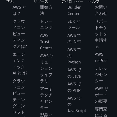
学ぶ
リソース
デベロッパー
ヘルプ
AWS と
開始方
Builder
お問い
は？
法
Center
合わせ
クラウ
トレー
SDK と
サポー
ドコン
ニング
ツール
トチケ
ピュー
ットを
AWS
AWS で
ティン
申請す
Trust
の .NET
グとは?
る
Center
AWS で
エージ
AWS
AWS ソ
の
ェンテ
re:Post
リュー
Python
ィック
ション
ナレッ
AWS で
AI とは?
ライブ
ジセン
の Java
クラウ
ラリ
ター
AWS で
ドコン
アーキ
AWS サ
の PHP
ピュー
テクチ
ポート
AWS で
ティン
ャセン
の概要
の
グコン
ター
専門家
JavaScript
セプト
製品と
による