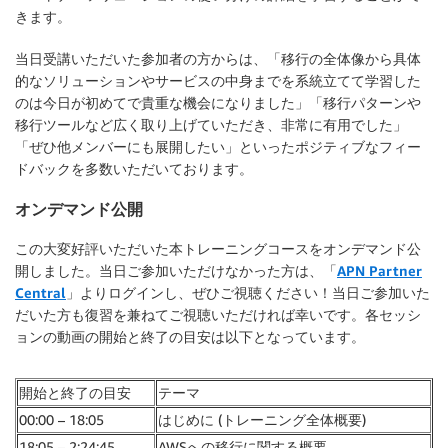
きます。
当日受講いただいた参加者の方からは、「移行の全体像から具体
的なソリューションやサービスの中身までを系統立てて学習した
のは今日が初めてで貴重な機会になりました」「移行パターンや
移行ツールなど広く取り上げていただき、非常に有用でした」
「ぜひ他メンバーにも展開したい」といったポジティブなフィー
ドバックを多数いただいております。
オンデマンド公開
この大変好評いただいた本トレーニングコースをオンデマンド公
開しました。当日ご参加いただけなかった方は、「
APN Partner
Central
」よりログインし、ぜひご視聴ください！当日ご参加いた
だいた方も復習を兼ねてご視聴いただければ幸いです。各セッシ
ョンの動画の開始と終了の目安は以下となっています。
開始と終了の目安
テーマ
00:00 – 18:05
はじめに (トレーニング全体概要)
18:05 – 2:24:45
AWSへの移行に関する概要