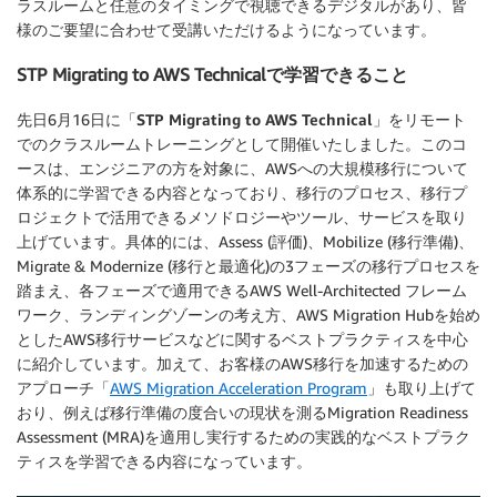
ラスルームと任意のタイミングで視聴できるデジタルがあり、皆
様のご要望に合わせて受講いただけるようになっています。
STP Migrating to AWS Technicalで学習できること
先日6月16日に「
STP Migrating to AWS Technical
」をリモート
でのクラスルームトレーニングとして開催いたしました。このコ
ースは、エンジニアの方を対象に、AWSへの大規模移行について
体系的に学習できる内容となっており、移行のプロセス、移行プ
ロジェクトで活用できるメソドロジーやツール、サービスを取り
上げています。具体的には、Assess (評価)、Mobilize (移行準備)、
Migrate & Modernize (移行と最適化)の3フェーズの移行プロセスを
踏まえ、各フェーズで適用できるAWS Well-Architected フレーム
ワーク、ランディングゾーンの考え方、AWS Migration Hubを始め
としたAWS移行サービスなどに関するベストプラクティスを中心
に紹介しています。加えて、お客様のAWS移行を加速するための
アプローチ「
AWS Migration Acceleration Program
」も取り上げて
おり、例えば移行準備の度合いの現状を測るMigration Readiness
Assessment (MRA)を適用し実行するための実践的なベストプラク
ティスを学習できる内容になっています。