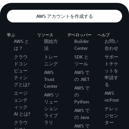
AWS アカウントを作成する
学ぶ
リソース
デベロッパー
ヘルプ
AWS と
開始方
Builder
お問い
は？
法
Center
合わせ
クラウ
トレー
SDK と
サポー
ドコン
ニング
ツール
トチケ
ピュー
ットを
AWS
AWS で
ティン
申請す
Trust
の .NET
グとは?
る
Center
AWS で
エージ
AWS
AWS ソ
の
ェンテ
re:Post
リュー
Python
ィック
ション
ナレッ
AWS で
AI とは?
ライブ
ジセン
の Java
クラウ
ラリ
ター
AWS で