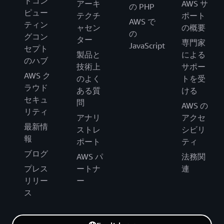
ドコン
アーキ
AWS サ
の PHP
ピュー
テクチ
ポート
AWS で
ティン
ャセン
の概要
の
グコン
ター
専門家
JavaScript
セプト
製品と
による
のハブ
技術上
サポー
AWS ク
のよく
トを受
ラウド
ある質
ける
セキュ
問
AWS の
リティ
アナリ
アクセ
最新情
ストレ
シビリ
報
ポート
ティ
ブログ
AWS パ
法務関
プレス
ートナ
連
リリー
ー
ス