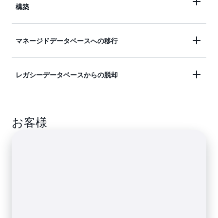
構築
高可用性、スループット、ストレージのスケー
マネージドデータベースへの移行
ラビリティにより、成長するアプリケーション
をサポートします。柔軟な従量制料金により、
Amazon RDS を使用すれば、時間がかかり、複
さまざまなアプリケーションの使用パターンに
レガシーデータベースからの脱却
雑で、高価なデータベースの自己管理に悩まさ
対応します。
れることなく、新しいアプリケーションを革新
および構築できます。
Aurora
に移行することで、高価で懲罰的な商用
お客様
データベースから解放されます。Aurora への移
行により、商用データベースのスケーラビリテ
ィ、パフォーマンス、可用性を 10 分の 1 のコ
ストで手に入れることができます。