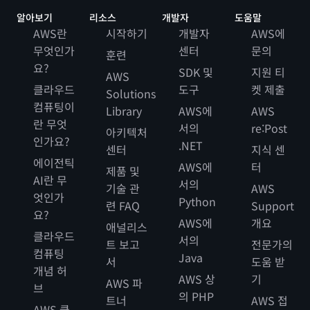
알아보기
리소스
개발자
도움말
AWS란
시작하기
개발자
AWS에
무엇인가
센터
문의
훈련
요?
SDK 및
지원 티
AWS
클라우드
도구
켓 제출
Solutions
컴퓨팅이
Library
AWS에
AWS
란 무엇
서의
re:Post
아키텍처
인가요?
.NET
센터
지식 센
에이전틱
AWS에
터
제품 및
AI란 무
서의
기술 관
AWS
엇인가
Python
련 FAQ
Support
요?
AWS에
개요
애널리스
클라우드
서의
트 보고
전문가의
컴퓨팅
Java
서
도움 받
개념 허
AWS 상
기
AWS 파
브
의 PHP
트너
AWS 접
AWS 클