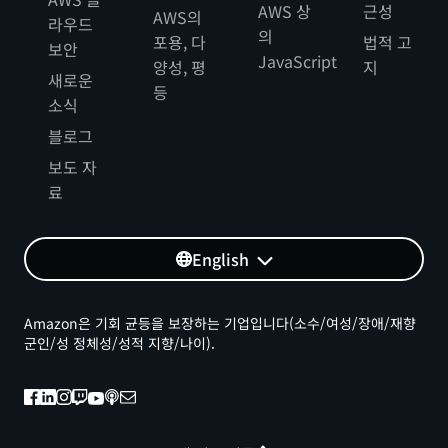
AWS 상
근성
AWS의
라우드
의
포용, 다
법적 고
보안
JavaScript
양성, 평
지
새로운
등
소식
블로그
보도 자
료
English
Amazon은 기회 균등을 보장하는 기업입니다(소수/여성/장애/재향
군인/성 정체성/성적 지향/나이).