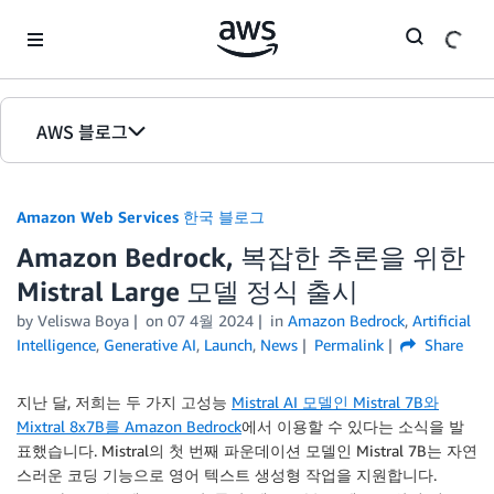
Skip to Main Content
AWS 블로그
홈
Amazon Web Services 한국 블로그
에디션
Amazon Bedrock, 복잡한 추론을 위한
Mistral Large 모델 정식 출시
by
Veliswa Boya
on
07 4월 2024
in
Amazon Bedrock
,
Artificial
Intelligence
,
Generative AI
,
Launch
,
News
Permalink
Share
지난 달, 저희는 두 가지 고성능
Mistral AI 모델인 Mistral 7B와
Mixtral 8x7B를 Amazon Bedrock
에서 이용할 수 있다는 소식을 발
표했습니다. Mistral의 첫 번째 파운데이션 모델인 Mistral 7B는 자연
스러운 코딩 기능으로 영어 텍스트 생성형 작업을 지원합니다.