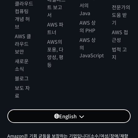
클라우드
서의
트 보고
전문가의
컴퓨팅
Java
서
도움 받
개념 허
AWS 상
기
AWS 파
브
의 PHP
트너
AWS 접
AWS 클
AWS 상
근성
AWS의
라우드
의
포용, 다
법적 고
보안
JavaScript
양성, 평
지
새로운
등
소식
블로그
보도 자
료
English
Amazon은 기회 균등을 보장하는 기업입니다(소수/여성/장애/재향