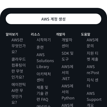
AWS 계정 생성
알아보기
리소스
개발자
도움말
AWS란
시작하기
개발자
AWS에
무엇인가
센터
문의
훈련
요?
SDK 및
지원 티
AWS
클라우드
도구
켓 제출
Solutions
컴퓨팅이
Library
AWS에
AWS
란 무엇
서의
re:Post
아키텍처
인가요?
.NET
센터
지식 센
에이전틱
AWS에
터
제품 및
AI란 무
서의
기술 관
AWS
엇인가
Python
련 FAQ
Support
요?
AWS에
개요
애널리스