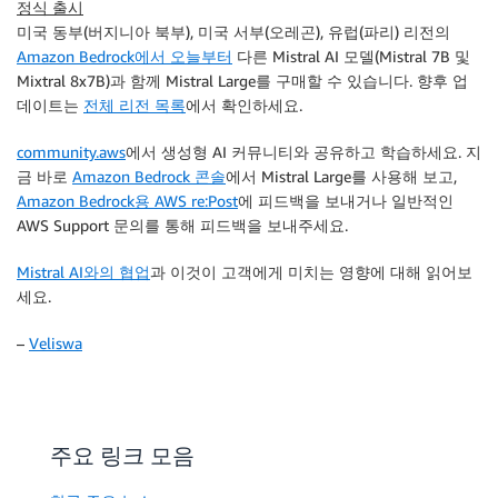
정식 출시
"top_p"
:
0.8
,
         "Confidence": 0.9 

미국 동부(버지니아 북부), 미국 서부(오레곤), 유럽(파리) 리전의
"temperature"
:
0.5
,
      } 

Amazon Bedrock에서 오늘부터
다른 Mistral AI 모델(Mistral 7B 및
}
)
   ] 

Mixtral 8x7B)과 함께 Mistral Large를 구매할 수 있습니다. 향후 업
}
데이트는
전체 리전 목록
에서 확인하세요.
modelId 
=
"mistral.mistral-large-2402-v1:0"
community.aws
에서 생성형 AI 커뮤니티와 공유하고 학습하세요. 지
accept 
=
"application/json"
금 바로
Amazon Bedrock 콘솔
에서 Mistral Large를 사용해 보고,
contentType 
=
"application/json"
Amazon Bedrock용 AWS re:Post
에 피드백을 보내거나 일반적인
AWS Support 문의를 통해 피드백을 보내주세요.
response 
=
 bedrock
.
invoke_model
(
    body
=
body
,
Mistral AI와의 협업
과 이것이 고객에게 미치는 영향에 대해 읽어보
    modelId
=
modelId
,
세요.
    accept
=
accept
,
    contentType
=
–
Veliswa
)
print
(
json
.
loads
(
response
.
get
(
'body'
)
.
read
(
)
)
)
주요 링크 모음