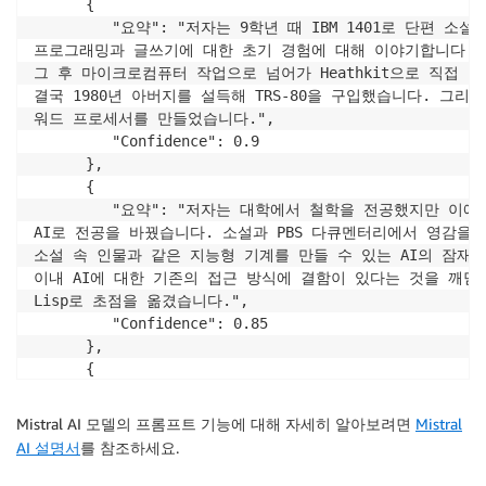
      { 

         "요약": "저자는 9학년 때 IBM 1401로 단편
고객의 선택권을 존중하는 기업

프로그래밍과 글쓰기에 대한 초기 경험에 대해 이야기합니다. 

Amazon Bedrock을 처음 출시한 이후 저희는 에이전트
그 후 마이크로컴퓨터 작업으로 넘어가 Heathkit으로 직접 컴
결국 1980년 아버지를 설득해 TRS-80을 구입했습니다. 그리
“하나의 API에서 다양한 모델에 쉽게 액세스할 수 있다는 점이
워드 프로세서를 만들었습니다.", 

         "Confidence": 0.9 

– Jamie Caramanica, CS Disco의 Engineering SVP.

      }, 

      { 

“오늘날 당사의 최우선 과제는 생성형 AI를 통해 직원을 지원함은
         "요약": "저자는 대학에서 철학을 전공했지만 이에
AI로 전공을 바꿨습니다. 소설과 PBS 다큐멘터리에서 영감을 받
– Glenn Nethercutt, Genesys의 CTO.

소설 속 인물과 같은 지능형 기계를 만들 수 있는 AI의 잠재력
이내 AI에 대한 기존의 접근 방식에 결함이 있다는 것을 깨닫고
생성형 AI 혁명이 계속 전개됨에 따라 AWS는 산업 전반의 고
Lisp로 초점을 옮겼습니다.", 

         "Confidence": 0.85 

LLM 및 FM에 대한 접근성 대중화

      }, 

Amazon Bedrock은 최첨단 LLM 및 FM에 대한 액세
      { 

"""
         "요약": "저자는 Interleaf에서 잠시 근무한 적
매우 인정받는다는 것을 알게 되었습니다. 결론적으로는 Interle
Mistral AI 모델의 프롬프트 기능에 대해 자세히 알아보려면
Mistral
body 
=
 json
.
dumps
(
{
프리랜서 Lisp 해커로 계속 일하고 있습니다. RISD에 있는 
AI 설명서
를 참조하세요.
"prompt"
:
 prompt
,
이를 계기로 미술 학교에 지원하여 나중에는 피렌체의 

"max_tokens"
:
512
,
Accademia di Belli Arti에 진학하게 되었습니다.", 
