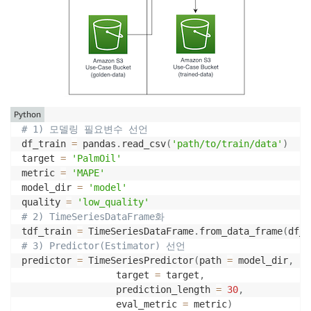
Python
# 1) 모델링 필요변수 선언
df_train 
=
 pandas
.
read_csv
(
'path/to/train/data'
)
target 
=
'PalmOil'
metric 
=
'MAPE'
model_dir 
=
'model'
quality 
=
'low_quality'
# 2) TimeSeriesDataFrame화
tdf_train 
=
 TimeSeriesDataFrame
.
from_data_frame
(
df_t
# 3) Predictor(Estimator) 선언
predictor 
=
 TimeSeriesPredictor
(
path 
=
 model_dir
,
				 target 
=
 target
,
				 prediction_length 
=
30
,
				 eval_metric 
=
 metric
)