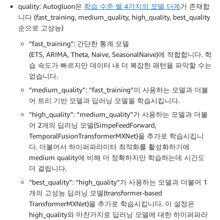
quality: Autogluon은
학습 수준 별 4가지의 모델 단계
가 존재합
니다 (fast_training, medium_quality, high_quality, best_quality
순으로 고성능)
“fast_training”: 간단한 통계 모델
(ETS, ARIMA, Theta, Naive, SeasonalNaive)에 적합합니다. 학
습 속도가 빠르지만 데이터 내 더 복잡한 패턴을 파악할 수는
없습니다.
“medium_quality”: “fast_training”이 사용하는 모델과 더불
어 트리 기반 모델과 딥러닝 모델을 학습시킵니다.
“high_quality”: “medium_quality”가 사용하는 모델과 더불
어 2개의 딥러닝 모델(SimpeFeedForward,
TemporalFusionTransformerMXNet)을 추가로 학습시킵니
다. 더불어서 하이퍼파라미터 최적화를 활성화하기에
medium quality에 비해 더 정확하지만 학습하는데 시간도
더 걸립니다.
“best_quality”: “high_quality”가 사용하는 모델과 더불어 1
개의 고성능 딥러닝 모델(transformer-based
TransformerMXNet)을 추가로 학습시킵니다. 이 설정은
high_quality와 마찬가지로 딥러닝 모델에 대한 하이퍼파라