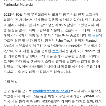
Peninsular Malaysia.
2022년 10월 한국 무역협회에서 발표한 팜유 산업 현황 보고서에
의하면, 전 세계에서 42개국이 팜유를 생산하고 있으나, 인도네시아
와 말레이시아가 전 세계 팜유 생산의 85% 담당하고 있습니다. 이
중 농심은 말레이시아의 팜유를 사용하고 있습니다. 이에 따라서 말
레이시아 국가의 작황 및 기후 데이터는 매우 중요합니다. 한
논문
에
따르면 최근 몇 년간 팜유의 원천인 Palm Tree의 경작지(Planted
Area)가 늘었음에도 불구하고 생산량(Yield tonne)에는 큰 변화가 없
었으며, 이에 대한 원인을 분석한
논문
에서는 엘리뇨(El-Nino)로 인
한 기후변화가 말레이시아의 기온 증가와 강수량 감소를 야기하였
고 이에 따라 팜유 생산량 감소라는 결과를 낳았다는 결과를 볼 수
있었습니다. 이에 따라 말레이시아에서 팜유를 생산하는 주요 13개
도시의 기후 데이터를 수집하기로 하였습니다.
수집
방법
연구 결과를 근거로
WorldWeatherOnline API
로부터 데이터를 수집
하였습니다. 이 서비스는 유엔 특별 기구인 세계기상기구(WMO)와
미국 국립 환경 예측 센터(NCEP)로부터 데이터를 가지고 오며, KLM,