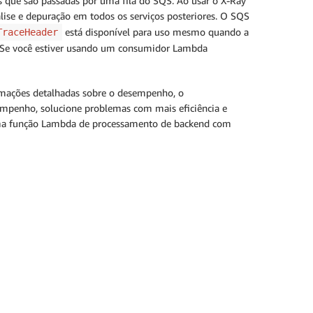
 que são passadas por uma fila do SQS. Ao usar o X-Ray
ise e depuração em todos os serviços posteriores. O SQS
está disponível para uso mesmo quando a
TraceHeader
. Se você estiver usando um consumidor Lambda
ormações detalhadas sobre o desempenho, o
empenho, solucione problemas com mais eficiência e
 uma função Lambda de processamento de backend com