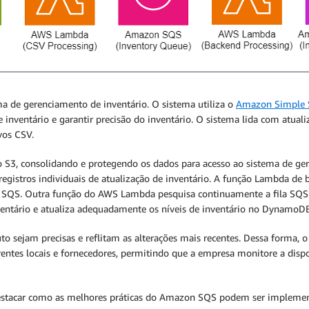
a de gerenciamento de inventário. O sistema utiliza o
Amazon Simple S
e inventário e garantir precisão do inventário. O sistema lida com atual
vos CSV.
 S3, consolidando e protegendo os dados para acesso ao sistema de ge
registros individuais de atualização de inventário. A função Lambda de 
 SQS. Outra função do AWS Lambda pesquisa continuamente a fila SQ
ventário e atualiza adequadamente os níveis de inventário no DynamoD
to sejam precisas e reflitam as alterações mais recentes. Dessa forma,
rentes locais e fornecedores, permitindo que a empresa monitore a disp
 destacar como as melhores práticas do Amazon SQS podem ser impleme