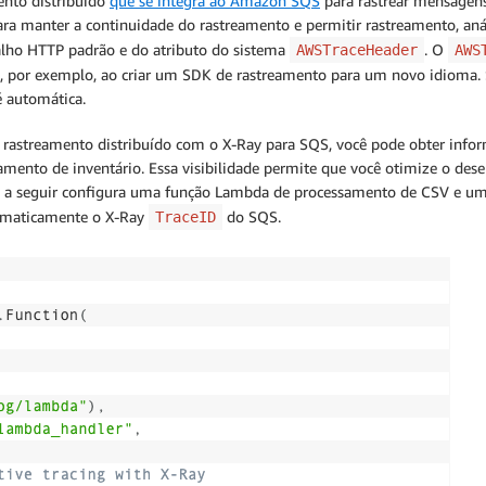
nto distribuído
que se integra ao Amazon SQS
para rastrear mensagens
a manter a continuidade do rastreamento e permitir rastreamento, anál
alho HTTP padrão e do atributo do sistema
. O
AWSTraceHeader
AWS
, por exemplo, ao criar um SDK de rastreamento para um novo idioma
 automática.
o rastreamento distribuído com o X-Ray para SQS, você pode obter inf
ento de inventário. Essa visibilidade permite que você otimize o des
digo a seguir configura uma função Lambda de processamento de CSV e
tomaticamente o X-Ray
do SQS.
TraceID