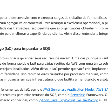
 apoiar o desenvolvimento e executar cargas de trabalho de forma eficaz
ra agregar valor comercial. Para alcançar a excelência operacional, o p
idade das transações. Isso permite que as organizações obtenham inform
 para melhorar a experiência do cliente. Além disso, entender a integ
go (IaC) para implantar o SQS
provisionar e gerenciar seus recursos de nuvem. Uma das principais van
e de forma rápida e fácil para várias regiões da AWS com uma única solu
estejam localizados. Além disso, o IaC permite que você crie, implante
 com facilidade. Isso reduz os erros causados por processos manuais, c
as mudanças em sua infraestrutura, o que facilita a manutenção e a sol
s ferramentas de IaC, como o
AWS Serverless Application Model (AWS S
e terceiros para criar recursos do SQS, como o
Serverless
Framework. O 
ramação conhecidas, como
Python, Java, TypeScript, Go, JavaScript
e C#/.