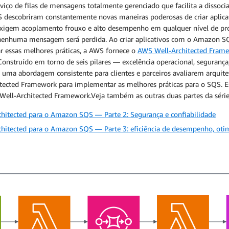
iço de filas de mensagens totalmente gerenciado que facilita a dissocia
WS descobriram constantemente novas maneiras poderosas de criar aplicat
 exigem acoplamento frouxo e alto desempenho em qualquer nível de p
nenhuma mensagem será perdida. Ao criar aplicativos com o Amazon SQS
ar essas melhores práticas, a AWS fornece o
AWS Well-Architected Fram
onstruído em torno de seis pilares — excelência operacional, segurança
e uma abordagem consistente para clientes e parceiros avaliarem arquite
tected Framework para implementar as melhores práticas para o SQS. Est
ell-Architected Framework.Veja também as outras duas partes da série
hitected para o Amazon SQS — Parte 2: Segurança e confiabilidade
itected para o Amazon SQS — Parte 3: eficiência de desempenho, otimi