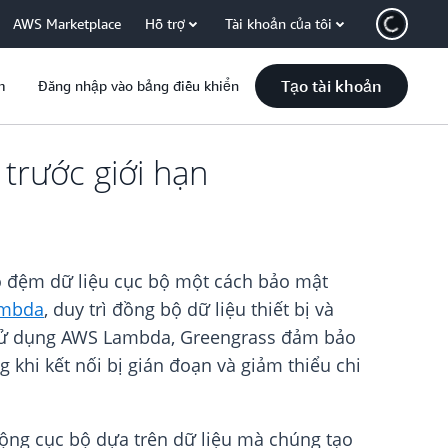
AWS Marketplace
Hỗ trợ
Tài khoản của tôi
Tạo tài khoản
m
Đăng nhập vào bảng điều khiển
trước giới hạn
ộ đệm dữ liệu cục bộ một cách bảo mật
mbda
, duy trì đồng bộ dữ liệu thiết bị và
et. Sử dụng AWS Lambda, Greengrass đảm bảo
 khi kết nối bị gián đoạn và giảm thiểu chi
động cục bộ dựa trên dữ liệu mà chúng tạo