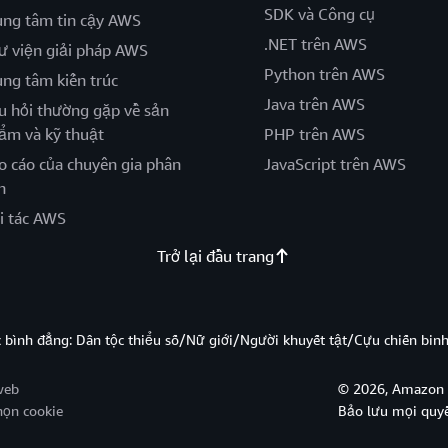
SDK và Công cụ
ung tâm tin cậy AWS
.NET trên AWS
ư viện giải pháp AWS
Python trên AWS
ung tâm kiến trúc
Java trên AWS
u hỏi thường gặp về sản
ẩm và kỹ thuật
PHP trên AWS
o cáo của chuyên gia phân
JavaScript trên AWS
h
i tác AWS
Trở lại đầu trang
̣c bình đẳng: Dân tộc thiểu số/Nữ giới/Người khuyết tật/Cựu chiến bi
web
© 2026, Amazon W
họn cookie
Bảo lưu mọi quy