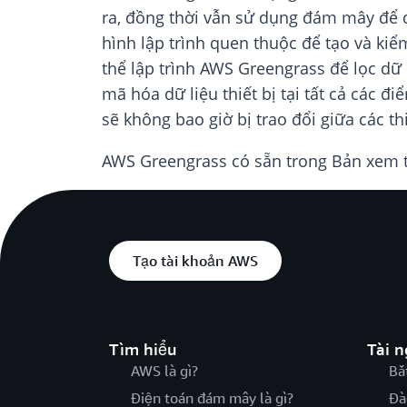
ra, đồng thời vẫn sử dụng đám mây để q
hình lập trình quen thuộc để tạo và ki
thể lập trình AWS Greengrass để lọc dữ l
mã hóa dữ liệu thiết bị tại tất cả các 
sẽ không bao giờ bị trao đổi giữa các t
AWS Greengrass có sẵn trong Bản xem tr
Tạo tài khoản AWS
Tìm hiểu
Tài 
AWS là gì?
Bắ
Điện toán đám mây là gì?
Đà