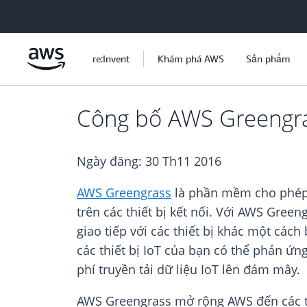
Chuyển đến nội dung chính
re:Invent
Khám phá AWS
Sản phẩm
Công bố AWS Greengras
Ngày đăng:
30 Th11 2016
AWS Greengrass
là phần mềm cho phép b
trên các thiết bị kết nối. Với AWS Green
giao tiếp với các thiết bị khác một cá
các thiết bị IoT của bạn có thể phản ứn
phí truyền tải dữ liệu IoT lên đám mây.
AWS Greengrass mở rộng AWS đến các thi