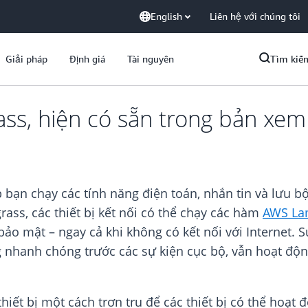
English
Liên hệ với chúng tôi
Giải pháp
Định giá
Tài nguyên
Tìm kiế
s, hiện có sẵn trong bản xem 
ạn chạy các tính năng điện toán, nhắn tin và lưu b
grass, các thiết bị kết nối có thể chạy các hàm
AWS La
ch bảo mật – ngay cả khi không có kết nối với Intern
g nhanh chóng trước các sự kiện cục bộ, vẫn hoạt động
ết bị một cách trơn tru để các thiết bị có thể hoạt 