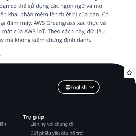
, bạn có thể sử dụng các ngôn ngữ và mô
iển khai phần mềm lên thiết bị của bạn. Có
rở lại đám mây. AWS Greengrass xác thực và
o mật của AWS IoT. Theo cách này, dữ liệu
m mây mà không kiểm chứng định danh.
.
English
Trợ giúp
iến
Liên hệ với chúng tôi
Gửi phiếu yêu cầu hỗ trợ