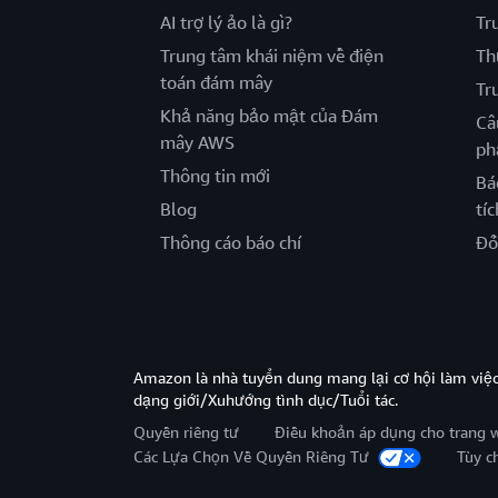
AI trợ lý ảo là gì?
Tr
Trung tâm khái niệm về điện
Th
toán đám mây
Tr
Khả năng bảo mật của Đám
Câ
mây AWS
ph
Thông tin mới
Bá
Blog
tíc
Thông cáo báo chí
Đố
Amazon là nhà tuyển dung mang lại cơ hội làm viê
dạng giới/Xuhướng tình dục/Tuổi tác.
Quyền riêng tư
Điều khoản áp dụng cho trang 
Các Lựa Chọn Về Quyền Riêng Tư
Tùy c