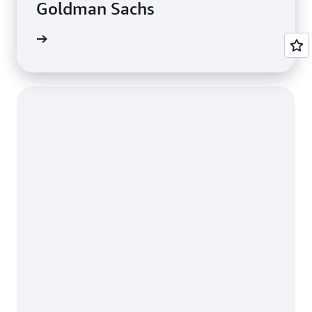
Goldman Sachs
ển hình