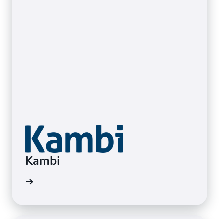
Kambi
ển hình