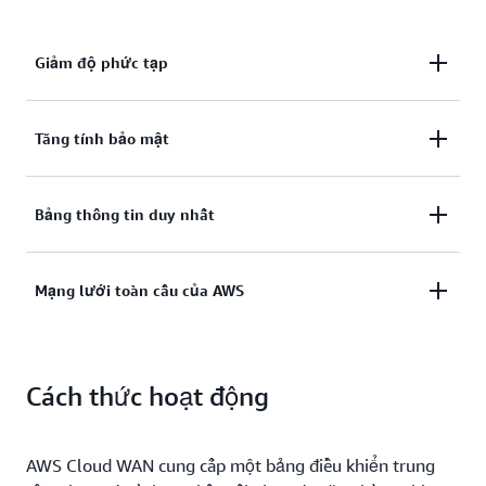
Giảm độ phức tạp
Hợp nhất các mạng AWS và mạng tại chỗ để giảm
Tăng tính bảo mật
độ phức tạp.
Tăng tính bảo mật bằng cách phân loại mạng để cô
Bảng thông tin duy nhất
lập lưu lượng truy cập mạng nhạy cảm từ mọi dữ
liệu.
Xem toàn bộ mạng trên một bảng thông tin.
Mạng lưới toàn cầu của AWS
Sử dụng mạng toàn cầu của AWS để kết nối các vị trí
Cách thức hoạt động
và tài nguyên của bạn.
AWS Cloud WAN cung cấp một bảng điều khiển trung