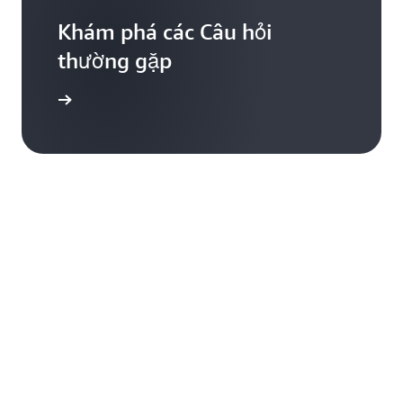
Khám phá các Câu hỏi
thường gặp
hường gặp