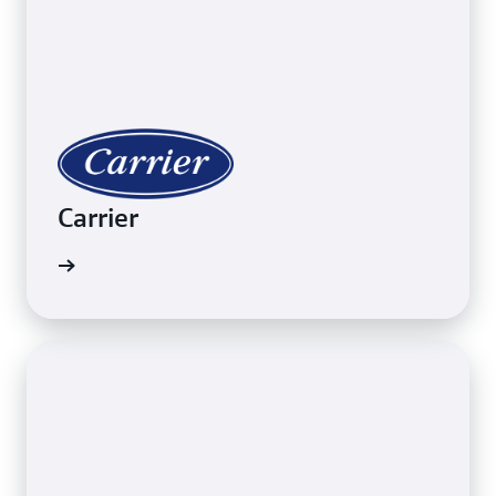
Carrier
ển hình