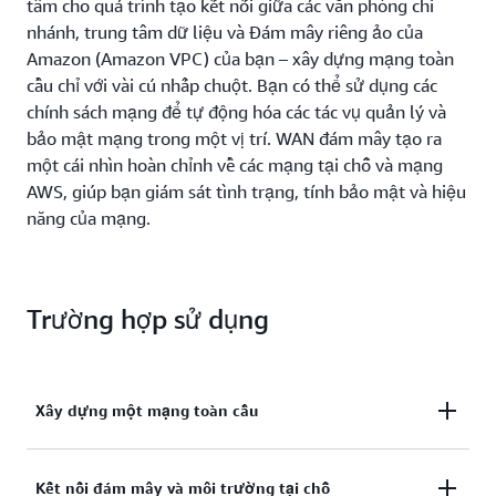
tâm cho quá trình tạo kết nối giữa các văn phòng chi
nhánh, trung tâm dữ liệu và Đám mây riêng ảo của
Amazon (Amazon VPC) của bạn – xây dựng mạng toàn
cầu chỉ với vài cú nhấp chuột. Bạn có thể sử dụng các
chính sách mạng để tự động hóa các tác vụ quản lý và
bảo mật mạng trong một vị trí. WAN đám mây tạo ra
một cái nhìn hoàn chỉnh về các mạng tại chỗ và mạng
AWS, giúp bạn giám sát tình trạng, tính bảo mật và hiệu
năng của mạng.
Trường hợp sử dụng
Xây dựng một mạng toàn cầu
Tùy ý sử dụng những nhà cung cấp mạng cục bộ để
Kết nối đám mây và môi trường tại chỗ