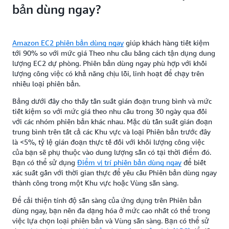
bản dùng ngay?
Amazon EC2 phiên bản dùng ngay
giúp khách hàng tiết kiệm
tới 90% so với mức giá Theo nhu cầu bằng cách tận dụng dung
lượng EC2 dự phòng. Phiên bản dùng ngay phù hợp với khối
lượng công việc có khả năng chịu lỗi, linh hoạt để chạy trên
nhiều loại phiên bản.
Bảng dưới đây cho thấy tần suất gián đoạn trung bình và mức
tiết kiệm so với mức giá theo nhu cầu trong 30 ngày qua đối
với các nhóm phiên bản khác nhau. Mặc dù tần suất gián đoạn
trung bình trên tất cả các Khu vực và loại Phiên bản trước đây
là <5%, tỷ lệ gián đoạn thực tế đối với khối lượng công việc
của bạn sẽ phụ thuộc vào dung lượng sẵn có tại thời điểm đó.
Bạn có thể sử dụng
Điểm vị trí phiên bản dùng ngay
để biết
xác suất gần với thời gian thực để yêu cầu Phiên bản dùng ngay
thành công trong một Khu vực hoặc Vùng sẵn sàng.
Để cải thiện tính độ sẵn sàng của ứng dụng trên Phiên bản
dùng ngay, bạn nên đa dạng hóa ở mức cao nhất có thể trong
việc lựa chọn loại phiên bản và Vùng sẵn sàng. Bạn có thể sử