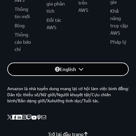
AWS
gia
trên
gia phân
Thông
AWS
tích
Khả
tin mới
năng
Đối tác
Blog
truy cập
AWS
AWS
Thông
cáo báo
Pháp lý
chí
English
Amazon là nhà tuyển dung mang lại cơ hội làm việc bình đẳng:
Dân tộc thiểu số/Nữ giới/Người khuyết tật/Cựu chiến
binh/Bản dạng giới/Xuhướng tình dục/Tuổi tác.
Trở lại đầu trang