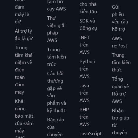
Bắt đầu
tâm tin
cho nhà
đám
Gửi
cậy AWS
kiến tạo
Tài nguyên
mây là
phiếu
Thư
SDK và
gì?
yêu cầu
viện giải
Công cụ
hỗ trợ
AI trợ lý
pháp
.NET
ảo là gì?
AWS
AWS
trên
re:Post
Trung
Trung
AWS
tâm khái
Trung
tâm kiến
Python
niệm về
tâm kiến
trúc
trên
điện
thức
Câu hỏi
AWS
toán
Tổng
thường
đám
Java
quan về
gặp về
mây
trên
Hỗ trợ
sản
AWS
Khả
AWS
phẩm và
năng
PHP
kỹ thuật
Nhận
bảo mật
trên
trợ giúp
Báo cáo
của Đám
AWS
từ
của
mây
chuyên
JavaScript
chuyên