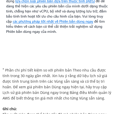
dụng
lựa chọn loại phiên bản dựa trên thuộc tính (ABS)
để dễ
dàng thể hiện các yêu cầu phiên bản của mình dưới dạng thuộc
tính, chẳng hạn như vCPU, bộ nhớ và dung lượng lưu trữ, đảm
bảo tính linh hoạt tối ưu cho cấu hình của bạn. Vui lòng truy
cập
các phương pháp tốt nhất về Phiên bản dùng ngay
để tìm
hiểu thêm về cách bạn có thể cải thiện trải nghiệm sử dụng
Phiên bản dùng ngay của mình.
*
Phần chi phí tiết kiệm so với phiên bản Theo nhu cầu được
tính trong 30 ngày gần nhất. Xin lưu ý rằng dữ liệu lịch sử giá
được tính trung bình trên các Vùng sẵn sàng và có thể bị trì
hoãn. Để xem giá phiên bản Dùng ngay hiện tại, hãy truy cập
Lịch sử giá phiên bản Dùng ngay trong Bảng điều khiển quản lý
AWS để biết thông tin giá mới nhất cho từng Vùng sẵn sàng.
Ghi chú: