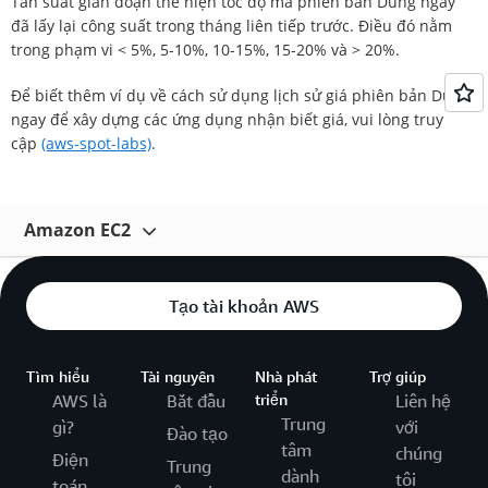
Tần suất gián đoạn thể hiện tốc độ mà phiên bản Dùng ngay
đã lấy lại công suất trong tháng liên tiếp trước. Điều đó nằm
trong phạm vi < 5%, 5-10%, 10-15%, 15-20% và > 20%.
Để biết thêm ví dụ về cách sử dụng lịch sử giá phiên bản Dùng
ngay để xây dựng các ứng dụng nhận biết giá, vui lòng truy
cập
(aws-spot-labs)
.
Amazon EC2
Tổng quan
Tạo tài khoản AWS
Tính năng
Giá
Tìm hiểu
Tài nguyên
Nhà phát
Trợ giúp
AWS là
Bắt đầu
triển
Liên hệ
Loại phiên bản
Trung
gì?
với
Đào tạo
Câu hỏi thường gặp
tâm
chúng
Điện
Trung
dành
tôi
toán