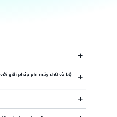
với giải pháp phi máy chủ và bộ
trợ những chức năng cân bằng tải quan trọng
. ELB phù hợp để cân bằng tải cho cả ứng
 đám mây nhờ khả năng tự động điều chỉnh
h nghi với các ứng dụng hiện đại và mức tải
chúng mà không cần đến sự can thiệp của
i mà vẫn chỉ tính phí sử dụng.