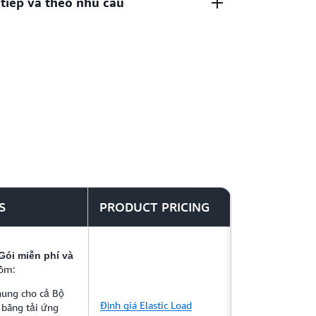
 tiếp và theo nhu cầu
 độ phân phối trang web của bạn cho dù đó
dung động. CDN mặc định cung cấp bộ nhớ
độ trễ và giảm mức tải trên các máy chủ gốc.
nh dạng truyền phát, bao gồm Microsoft
G-DASH. Tiện ích tích hợp với Elemental
ng truyền phát với độ trễ thấp.
S
PRODUCT PRICING
Gói miễn phí và
gồm:
hung cho cả Bộ
Định giá Elastic Load
n bằng tải ứng