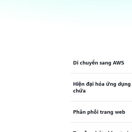
Di chuyển sang AWS
Hiện đại hóa ứng dụng 
Cân bằng tải linh hoạt hỗ 
chứa
để bạn di chuyển sang AWS
dụng truyền thống và trên
quy mô.
Phân phối trang web
Cân bằng tải linh hoạt thíc
không ngừng thay đổi của 
khách hàng, tăng quy mô kh