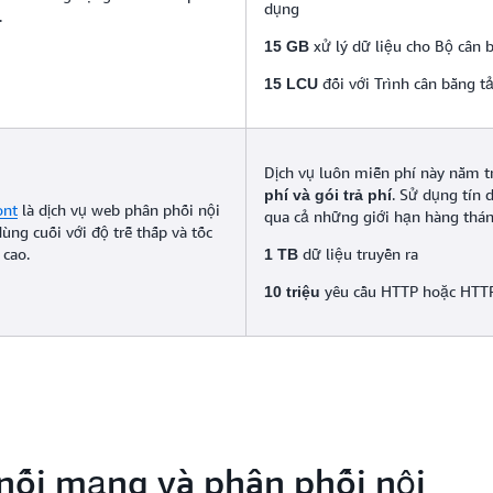
dụng
.
xử lý dữ liệu cho Bộ cân b
15 GB
đối với Trình cân bằng t
15 LCU
Dịch vụ luôn miễn phí này nằm 
. Sử dụng tín 
phí và gói trả phí
ont
là dịch vụ web phân phối nội
qua cả những giới hạn hàng thán
ng cuối với độ trễ thấp và tốc
 cao.
dữ liệu truyền ra
1 TB
yêu cầu HTTP hoặc HTT
10 triệu
nối mạng và phân phối nội