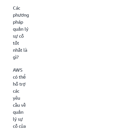
Các
phương
pháp
quản lý
sự cố
tốt
nhất là
gì?
AWS
có thể
hỗ trợ
các
yêu
cầu về
quản
lý sự
cố của