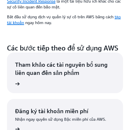
Security Incident Response
là một tài liệu hữu ích khác cho các
sự cố liên quan đến bảo mật.
Bắt đầu sử dụng dịch vụ quản lý sự cố trên AWS bằng cách
tạo
tài khoản
ngay hôm nay.
Các bước tiếp theo để sử dụng AWS
Tham khảo các tài nguyên bổ sung
liên quan đến sản phẩm
quản trị
Đăng ký tài khoản miễn phí
Nhận ngay quyền sử dụng Bậc miễn phí của AWS.
Đăng ký