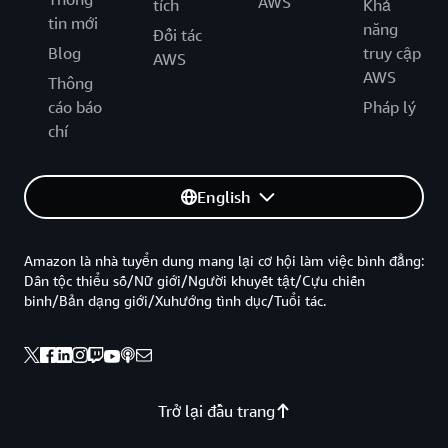
AWS
tích
Khả
tin mới
năng
Đối tác
Blog
truy cập
AWS
AWS
Thông
cáo báo
Pháp lý
chí
English
Amazon là nhà tuyển dung mang lại cơ hội làm việc bình đẳng:
Dân tộc thiểu số/Nữ giới/Người khuyết tật/Cựu chiến
binh/Bản dạng giới/Xuhướng tình dục/Tuổi tác.
Trở lại đầu trang