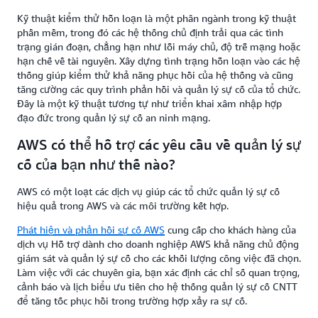
Kỹ thuật kiểm thử hỗn loạn là một phân ngành trong kỹ thuật
phần mềm, trong đó các hệ thống chủ định trải qua các tình
trạng gián đoạn, chẳng hạn như lỗi máy chủ, độ trễ mạng hoặc
hạn chế về tài nguyên. Xây dựng tình trạng hỗn loạn vào các hệ
thống giúp kiểm thử khả năng phục hồi của hệ thống và cũng
tăng cường các quy trình phản hồi và quản lý sự cố của tổ chức.
Đây là một kỹ thuật tương tự như triển khai xâm nhập hợp
đạo đức trong quản lý sự cố an ninh mạng.
AWS có thể hỗ trợ các yêu cầu về quản lý sự
cố của bạn như thế nào?
AWS có một loạt các dịch vụ giúp các tổ chức quản lý sự cố
hiệu quả trong AWS và các môi trường kết hợp.
Phát hiện và phản hồi sự cố AWS
cung cấp cho khách hàng của
dịch vụ Hỗ trợ dành cho doanh nghiệp AWS khả năng chủ động
giám sát và quản lý sự cố cho các khối lượng công việc đã chọn.
Làm việc với các chuyên gia, bạn xác định các chỉ số quan trọng,
cảnh báo và lịch biểu ưu tiên cho hệ thống quản lý sự cố CNTT
để tăng tốc phục hồi trong trường hợp xảy ra sự cố.