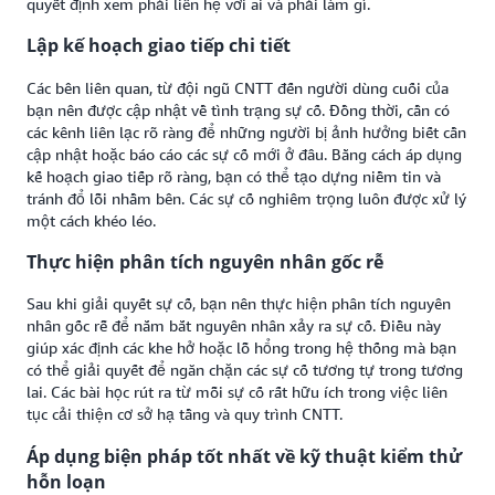
quyết định xem phải liên hệ với ai và phải làm gì.
Lập kế hoạch giao tiếp chi tiết
Các bên liên quan, từ đội ngũ CNTT đến người dùng cuối của
bạn nên được cập nhật về tình trạng sự cố. Đồng thời, cần có
các kênh liên lạc rõ ràng để những người bị ảnh hưởng biết cần
cập nhật hoặc báo cáo các sự cố mới ở đâu. Bằng cách áp dụng
kế hoạch giao tiếp rõ ràng, bạn có thể tạo dựng niềm tin và
tránh đổ lỗi nhầm bên. Các sự cố nghiêm trọng luôn được xử lý
một cách khéo léo.
Thực hiện phân tích nguyên nhân gốc rễ
Sau khi giải quyết sự cố, bạn nên thực hiện phân tích nguyên
nhân gốc rễ để nắm bắt nguyên nhân xảy ra sự cố. Điều này
giúp xác định các khe hở hoặc lỗ hổng trong hệ thống mà bạn
có thể giải quyết để ngăn chặn các sự cố tương tự trong tương
lai. Các bài học rút ra từ mỗi sự cố rất hữu ích trong việc liên
tục cải thiện cơ sở hạ tầng và quy trình CNTT.
Áp dụng biện pháp tốt nhất về kỹ thuật kiểm thử
hỗn loạn