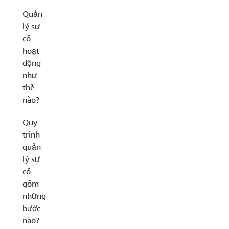
Quản
lý sự
cố
hoạt
động
như
thế
nào?
Quy
trình
quản
lý sự
cố
gồm
những
bước
nào?