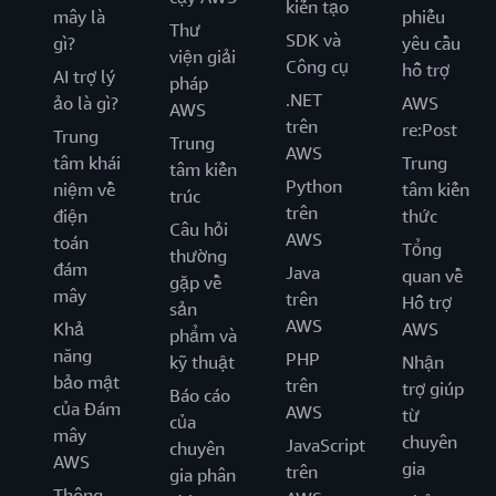
kiến tạo
mây là
phiếu
Thư
SDK và
gì?
yêu cầu
viện giải
Công cụ
hỗ trợ
AI trợ lý
pháp
.NET
ảo là gì?
AWS
AWS
trên
re:Post
Trung
Trung
AWS
tâm khái
Trung
tâm kiến
Python
niệm về
tâm kiến
trúc
trên
điện
thức
Câu hỏi
AWS
toán
Tổng
thường
đám
Java
quan về
gặp về
mây
trên
Hỗ trợ
sản
AWS
Khả
AWS
phẩm và
năng
PHP
kỹ thuật
Nhận
bảo mật
trên
trợ giúp
Báo cáo
của Đám
AWS
từ
của
mây
chuyên
JavaScript
chuyên
AWS
gia
trên
gia phân
Thông