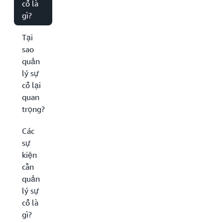
cố là
gì?
Tại
sao
quản
lý sự
cố lại
quan
trọng?
Các
sự
kiện
cần
quản
lý sự
cố là
gì?