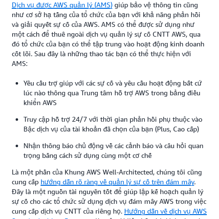
Dịch vụ được AWS quản lý (AMS)
giúp bảo vệ thông tin cũng
như cơ sở hạ tầng của tổ chức của bạn với khả năng phản hồi
và giải quyết sự cố của AWS. AMS có thể được sử dụng như
một cách để thuê ngoài dịch vụ quản lý sự cố CNTT AWS, qua
đó tổ chức của bạn có thể tập trung vào hoạt động kinh doanh
cốt lõi. Sau đây là những thao tác bạn có thể thực hiện với
AMS:
Yêu cầu trợ giúp với các sự cố và yêu cầu hoạt động bất cứ
lúc nào thông qua Trung tâm hỗ trợ AWS trong bảng điều
khiển AWS
Truy cập hỗ trợ 24/7 với thời gian phản hồi phụ thuộc vào
Bậc dịch vụ của tài khoản đã chọn của bạn (Plus, Cao cấp)
Nhận thông báo chủ động về các cảnh báo và câu hỏi quan
trọng bằng cách sử dụng cùng một cơ chế
Là một phần của Khung AWS Well-Architected, chúng tôi cũng
cung cấp
hướng dẫn rõ ràng về quản lý sự cố trên đám mây
.
Đây là một nguồn tài nguyên tốt để giúp lập kế hoạch quản lý
sự cố cho các tổ chức sử dụng dịch vụ đám mây AWS trong việc
cung cấp dịch vụ CNTT của riêng họ.
Hướng dẫn về dịch vụ AWS