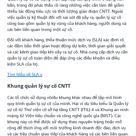
bản, trong đó phác thảo rõ ràng những việc cần làm để giảm
thiểu tác động tiêu cực và thời lượng gián đoạn CNTT. Ngoài
việc quản lý kỹ thuật đối với sai sót đã xảy ra, quản lý sự cố
cũng bao gồm quản lý kỳ vọng của khách hàng, người dùng và
các bên liên quan trong một sự cố.
Đối với khách hàng, thỏa thuận mức dịch vụ (SLA) xác định rõ
các đảm bảo thời gian hoạt động dự kiến, thời gian giải quyết
và các kênh giao tiếp khi xảy ra sự cố. Nhà cung cấp dịch vụ cần
quản lý sự cố toàn diện để đáp ứng các điều khoản và điều
kiện SLA của họ.
Tìm hiểu về SLA »
Khung quản lý sự cố CNTT
Các tổ chức sử dụng nhiều khung khác nhau để lập mô hình
quy trình quản lý sự cố của mình. Hai ví dụ tiêu biểu là Quản lý
sự cố từ Thư viện cơ sở hạ tầng CNTT (ITIL) 4 và Khung an ninh
mạng từ Viện tiêu chuẩn và công nghệ quốc gia (NIST). Các
khung này có thể được sử dụng theo nguyên trạng hoặc mở
rộng để thích ứng với môi trường kinh doanh độc đáo, dịch vụ
và các tiêu chuẩn giao tiếp của khách hàng và các bên liên quan.