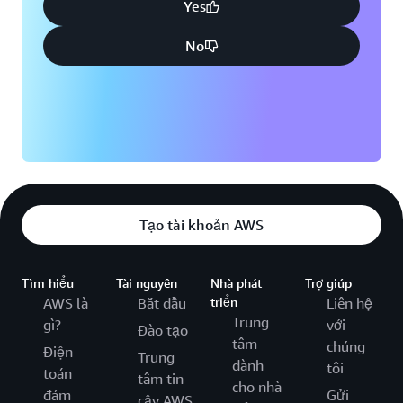
Yes
No
Tạo tài khoản AWS
Tìm hiểu
Tài nguyên
Nhà phát
Trợ giúp
AWS là
Bắt đầu
triển
Liên hệ
Trung
gì?
với
Đào tạo
tâm
chúng
Điện
Trung
dành
tôi
toán
tâm tin
cho nhà
đám
Gửi
cậy AWS