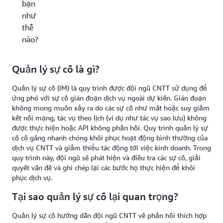
bạn
như
thế
nào?
Quản lý sự cố là gì?
Quản lý sự cố (IM) là quy trình được đội ngũ CNTT sử dụng để
ứng phó với sự cố gián đoạn dịch vụ ngoài dự kiến. Gián đoạn
không mong muốn xảy ra do các sự cố như mất hoặc suy giảm
kết nối mạng, tác vụ theo lịch (ví dụ như tác vụ sao lưu) không
được thực hiện hoặc API không phản hồi. Quy trình quản lý sự
cố cố gắng nhanh chóng khôi phục hoạt động bình thường của
dịch vụ CNTT và giảm thiểu tác động tới việc kinh doanh. Trong
quy trình này, đội ngũ sẽ phát hiện và điều tra các sự cố, giải
quyết vấn đề và ghi chép lại các bước họ thực hiện để khôi
phục dịch vụ.
Tại sao quản lý sự cố lại quan trọng?
Quản lý sự cố hướng dẫn đội ngũ CNTT về phản hồi thích hợp