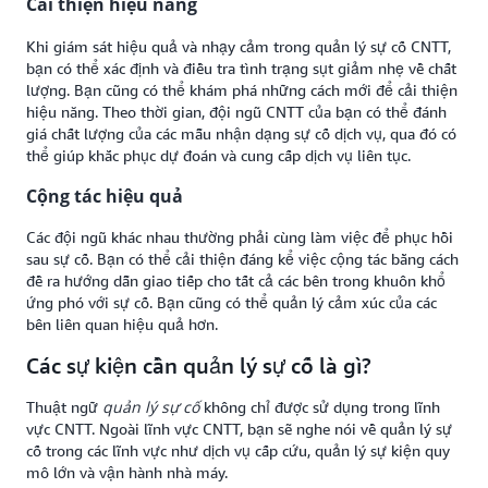
Cải thiện hiệu năng
Khi giám sát hiệu quả và nhạy cảm trong quản lý sự cố CNTT,
bạn có thể xác định và điều tra tình trạng sụt giảm nhẹ về chất
lượng. Bạn cũng có thể khám phá những cách mới để cải thiện
hiệu năng. Theo thời gian, đội ngũ CNTT của bạn có thể đánh
giá chất lượng của các mẫu nhận dạng sự cố dịch vụ, qua đó có
thể giúp khắc phục dự đoán và cung cấp dịch vụ liên tục.
Cộng tác hiệu quả
Các đội ngũ khác nhau thường phải cùng làm việc để phục hồi
sau sự cố. Bạn có thể cải thiện đáng kể việc cộng tác bằng cách
đề ra hướng dẫn giao tiếp cho tất cả các bên trong khuôn khổ
ứng phó với sự cố. Bạn cũng có thể quản lý cảm xúc của các
bên liên quan hiệu quả hơn.
Các sự kiện cần quản lý sự cố là gì?
quản lý sự cố
Thuật ngữ
không chỉ được sử dụng trong lĩnh
vực CNTT. Ngoài lĩnh vực CNTT, bạn sẽ nghe nói về quản lý sự
cố trong các lĩnh vực như dịch vụ cấp cứu, quản lý sự kiện quy
mô lớn và vận hành nhà máy.