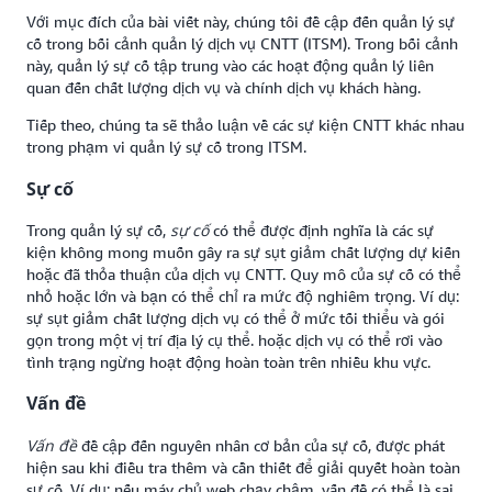
Với mục đích của bài viết này, chúng tôi đề cập đến quản lý sự
cố trong bối cảnh quản lý dịch vụ CNTT (ITSM). Trong bối cảnh
này, quản lý sự cố tập trung vào các hoạt động quản lý liên
quan đến chất lượng dịch vụ và chính dịch vụ khách hàng.
Tiếp theo, chúng ta sẽ thảo luận về các sự kiện CNTT khác nhau
trong phạm vi quản lý sự cố trong ITSM.
Sự cố
sự cố
Trong quản lý sự cố,
có thể được định nghĩa là các sự
kiện không mong muốn gây ra sự sụt giảm chất lượng dự kiến
hoặc đã thỏa thuận của dịch vụ CNTT. Quy mô của sự cố có thể
nhỏ hoặc lớn và bạn có thể chỉ ra mức độ nghiêm trọng. Ví dụ:
sự sụt giảm chất lượng dịch vụ có thể ở mức tối thiểu và gói
gọn trong một vị trí địa lý cụ thể. hoặc dịch vụ có thể rơi vào
tình trạng ngừng hoạt động hoàn toàn trên nhiều khu vực.
Vấn đề
Vấn đề
đề cập đến nguyên nhân cơ bản của sự cố, được phát
hiện sau khi điều tra thêm và cần thiết để giải quyết hoàn toàn
sự cố. Ví dụ: nếu máy chủ web chạy chậm, vấn đề có thể là sai