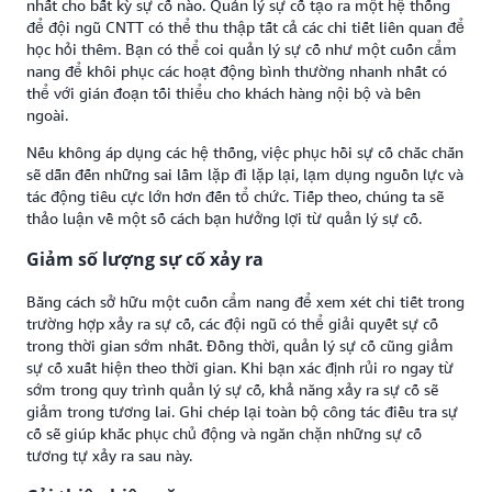
nhất cho bất kỳ sự cố nào. Quản lý sự cố tạo ra một hệ thống
để đội ngũ CNTT có thể thu thập tất cả các chi tiết liên quan để
học hỏi thêm. Bạn có thể coi quản lý sự cố như một cuốn cẩm
nang để khôi phục các hoạt động bình thường nhanh nhất có
thể với gián đoạn tối thiểu cho khách hàng nội bộ và bên
ngoài.
Nếu không áp dụng các hệ thống, việc phục hồi sự cố chắc chắn
sẽ dẫn đến những sai lầm lặp đi lặp lại, lạm dụng nguồn lực và
tác động tiêu cực lớn hơn đến tổ chức. Tiếp theo, chúng ta sẽ
thảo luận về một số cách bạn hưởng lợi từ quản lý sự cố.
Giảm số lượng sự cố xảy ra
Bằng cách sở hữu một cuốn cẩm nang để xem xét chi tiết trong
trường hợp xảy ra sự cố, các đội ngũ có thể giải quyết sự cố
trong thời gian sớm nhất. Đồng thời, quản lý sự cố cũng giảm
sự cố xuất hiện theo thời gian. Khi bạn xác định rủi ro ngay từ
sớm trong quy trình quản lý sự cố, khả năng xảy ra sự cố sẽ
giảm trong tương lai. Ghi chép lại toàn bộ công tác điều tra sự
cố sẽ giúp khắc phục chủ động và ngăn chặn những sự cố
tương tự xảy ra sau này.