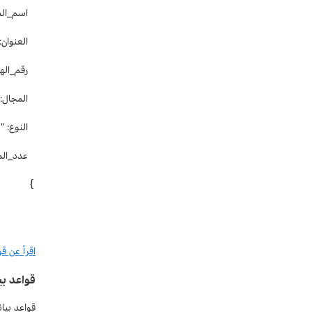
اسم_الشر
العنوان: {الشارع: "1212 الشا
رقم_الهاتف: "0101-
المجال: [
النوع: "
عدد_الموظ
}
اقرأ عن ق
قواعد بي
قواعد بيا