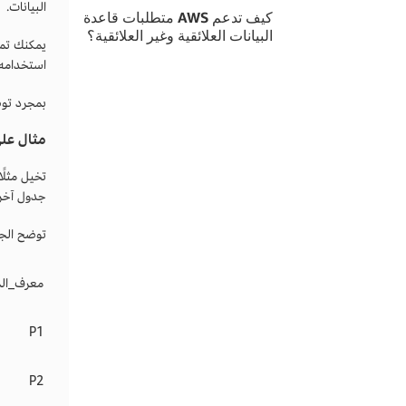
البيانات.
كيف تدعم AWS متطلبات قاعدة
البيانات العلائقية وغير العلائقية؟
يمكنك تمي
استخدامه 
بمجرد توصيل ج
مثال على
تخيل مثلً
جدول آخر 
توضح الجدا
معرف_المن
P1
P2