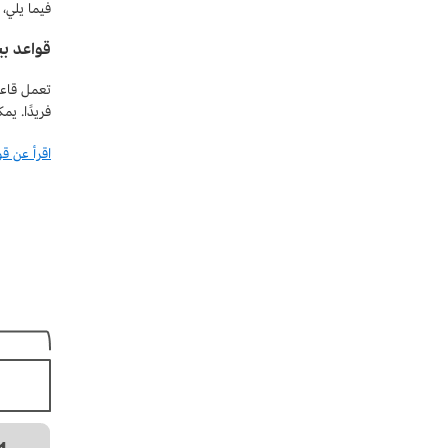
فيما يلي، 
قواعد بي
تعمل قاعد
فريدًا. يم
اقرأ عن قو