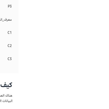
P3
معرف_ال
C1
C2
C3
كيف ت
هناك العد
البيانات ا