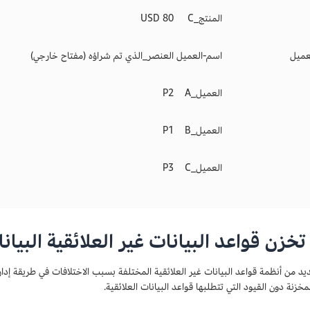
المنتج_C
80 USD
عميل
اسم-العميل
العنصر_الذي تم شراؤه (مفتاح خارجي)
العميل_A
P2
العميل_B
P1
العميل_C
P3
خزن قواعد البيانات غير العلائقية البيان
يد من أنظمة قواعد البيانات غير العلائقية المختلفة بسبب الاختلافات في طريقة إدار
لمخزنة دون القيود التي تتطلبها قواعد البيانات العلائقية.