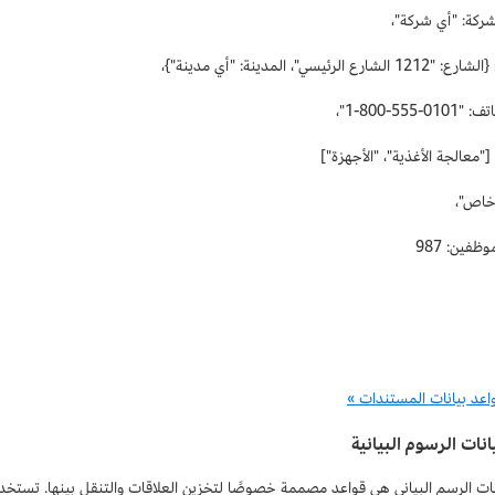
كة: "أي شركة"،
رع الرئيسي"، المدينة: "أي مدينة"}،
555-800-1"،
"معالجة الأغذية"، "الأجهزة"]
خاص"،
فين: 987
واعد بيانات المستندات »
انات الرسوم البيانية
نات الرسم البياني هي قواعد مصممة خصوصًا لتخزين العلاقات والتنقل بينها. تستخدم 