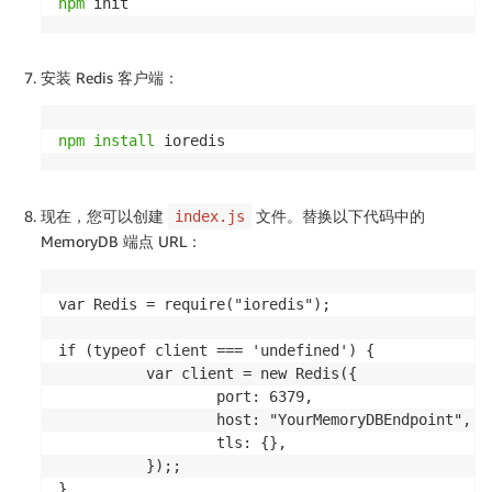
npm
 init
安装 Redis 客户端：
npm
install
 ioredis
现在，您可以创建
文件。替换以下代码中的
index.js
MemoryDB 端点 URL：
var Redis = require("ioredis");

if (typeof client === 'undefined') {

          var client = new Redis({

                  port: 6379,

                  host: "YourMemoryDBEndpoint",

                  tls: {},

          });;

}
