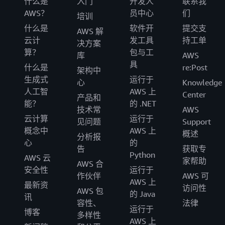
什么是
入门
开发人
联系我
AWS？
员中心
们
培训
什么是
软件开
提交支
AWS 解
云计
发工具
持工单
决方案
算？
包与工
库
AWS
具
什么是
re:Post
架构中
生成式
运行于
心
Knowledge
人工智
AWS 上
Center
产品和
能？
的 .NET
技术常
AWS
云计算
运行于
见问题
Support
概念中
AWS 上
概述
分析报
心
的
告
获取专
Python
AWS 云
家帮助
AWS 合
安全性
运行于
作伙伴
AWS 可
AWS 上
最新资
访问性
AWS 包
的 Java
讯
容性、
法律
运行于
博客
多样性
AWS 上