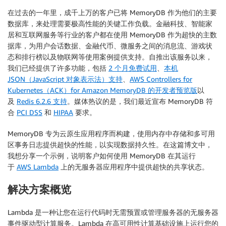
在过去的一年里，成千上万的客户已将 MemoryDB 作为他们的主要
数据库，来处理需要极高性能的关键工作负载。金融科技、智能家
居和互联网服务等行业的客户都在使用 MemoryDB 作为超快的主数
据库，为用户会话数据、金融代币、微服务之间的消息流、游戏状
态和排行榜以及物联网等使用案例提供支持。自推出该服务以来，
我们已经提供了许多功能，包括
2 个月免费试用
、
本机
JSON（JavaScript 对象表示法）支持
、
AWS Controllers for
Kubernetes（ACK）for Amazon MemoryDB 的开发者预览版
以
及
Redis 6.2.6 支持
。媒体热议的是，我们最近宣布 MemoryDB 符
合
PCI DSS
和
HIPAA
要求。
MemoryDB 专为云原生应用程序而构建，使用内存中存储和多可用
区事务日志提供超快的性能，以实现数据持久性。在这篇博文中，
我想分享一个示例，说明客户如何使用 MemoryDB 在其运行
于
AWS Lambda
上的无服务器应用程序中提供超快的共享状态。
解决方案概览
Lambda 是一种让您在运行代码时无需预置或管理服务器的无服务器
事件驱动型计算服务。Lambda 在高可用性计算基础设施上运行您的