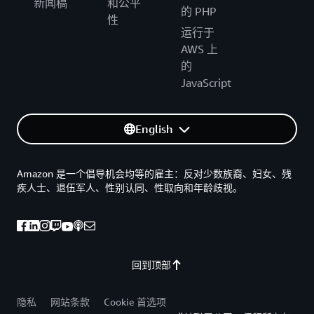
新闻稿
和公平
的 PHP
性
运行于
AWS 上
的
JavaScript
English
Amazon 是一个倡导机会均等的雇主：反对少数族裔、妇女、残
疾人士、退伍军人、性别认同、性取向和年龄歧视。
回到顶部
隐私
网站条款
Cookie 首选项