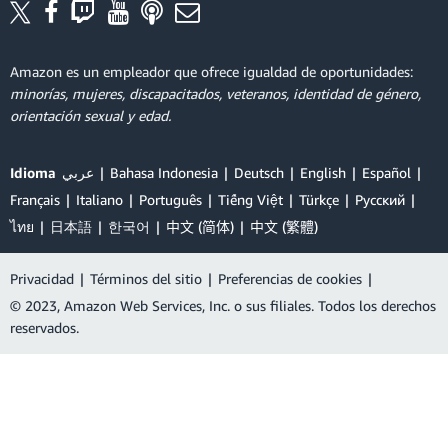
Amazon es un empleador que ofrece igualdad de oportunidades:
minorías, mujeres, discapacitados, veteranos, identidad de género,
orientación sexual y edad.
Idioma
عربي
Bahasa Indonesia
Deutsch
English
Español
Français
Italiano
Português
Tiếng Việt
Türkçe
Ρусский
ไทย
日本語
한국어
中文 (简体)
中文 (繁體)
Privacidad
|
Términos del sitio
|
Preferencias de cookies
|
© 2023, Amazon Web Services, Inc. o sus filiales. Todos los derechos
reservados.