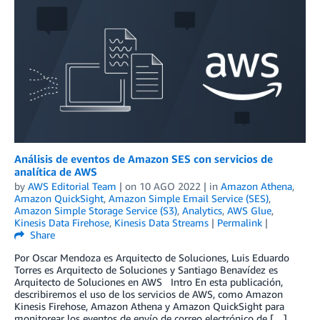
Análisis de eventos de Amazon SES con servicios de
analítica de AWS
by
AWS Editorial Team
| on
10 AGO 2022
| in
Amazon Athena
,
Amazon QuickSight
,
Amazon Simple Email Service (SES)
,
Amazon Simple Storage Service (S3)
,
Analytics
,
AWS Glue
,
Kinesis Data Firehose
,
Kinesis Data Streams
|
Permalink
|
Share
Por Oscar Mendoza es Arquitecto de Soluciones, Luis Eduardo
Torres es Arquitecto de Soluciones y Santiago Benavídez es
Arquitecto de Soluciones en AWS Intro En esta publicación,
describiremos el uso de los servicios de AWS, como Amazon
Kinesis Firehose, Amazon Athena y Amazon QuickSight para
monitorear los eventos de envío de correo electrónico de […]