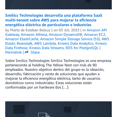
Smilics Technologies desarrolla una plataforma SaaS
multi-tenant sobre AWS para mejorar la eficiencia
energética eléctrica de particulares e industrias
by
Marta de Esteban Belzuz
| on
03 JUL 2023
| in
Amazon API
Gateway
,
Amazon Athena
,
Amazon DynamoDB
,
Amazon EC2
,
Amazon ElastiCache
,
Amazon Simple Storage Service (S3)
,
AWS
Elastic Beanstalk
,
AWS Lambda
,
Kinesis Data Analytics
,
Kinesis
Data Firehose
,
Kinesis Data Streams
,
RDS for PostgreSQL
|
Permalink
|
Share
Sobre Smilics Technologies Smilics Technologies es una empresa
perteneciente al holding The Yellow Nest con más de 90
empleados. Nuestro objetivo dentro del grupo es la ideación,
desarrollo, fabricación y venta de soluciones que ayuden a
mejorar la eficiencia energética eléctrica, tanto de usuarios
domésticos como industriales. Estas soluciones están
conformadas por un hardware (los […]