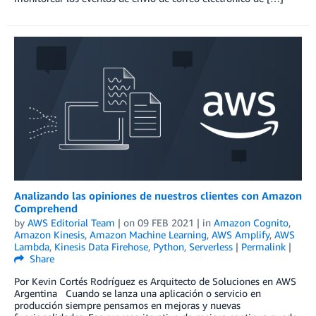
Analizando las opiniones de nuestros clientes con Amazon
Comprehend
by
AWS Editorial Team
| on
09 FEB 2021
| in
Amazon Cognito
,
Amazon Kinesis
,
Amazon Machine Learning
,
AWS Amplify
,
AWS
Lambda
,
Kinesis Data Firehose
,
Python
,
Serverless
|
Permalink
|
Share
Por Kevin Cortés Rodríguez es Arquitecto de Soluciones en AWS
Argentina Cuando se lanza una aplicación o servicio en
producción siempre pensamos en mejoras y nuevas