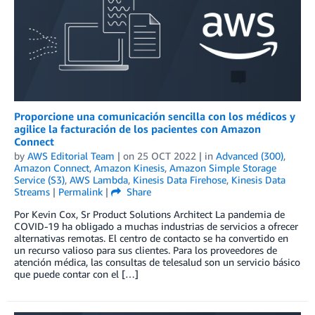
Proporcione una comunicación sencilla con los médicos y
agilice la facturación de los pacientes con Amazon
Connect
by
AWS Editorial Team
| on
25 OCT 2022
| in
Advanced (300)
,
Amazon Connect
,
Amazon Kinesis
,
Amazon Simple Storage
Service (S3)
,
AWS Lambda
,
Kinesis Data Firehose
,
Kinesis Data
Streams
|
Permalink
|
Share
Por Kevin Cox, Sr Product Solutions Architect La pandemia de
COVID-19 ha obligado a muchas industrias de servicios a ofrecer
alternativas remotas. El centro de contacto se ha convertido en
un recurso valioso para sus clientes. Para los proveedores de
atención médica, las consultas de telesalud son un servicio básico
que puede contar con el […]