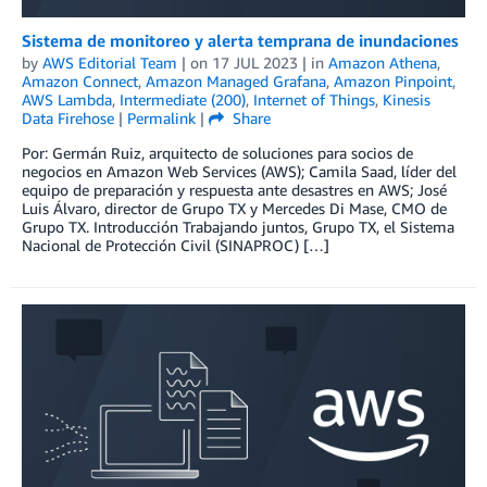
Sistema de monitoreo y alerta temprana de inundaciones
by
AWS Editorial Team
| on
17 JUL 2023
| in
Amazon Athena
,
Amazon Connect
,
Amazon Managed Grafana
,
Amazon Pinpoint
,
AWS Lambda
,
Intermediate (200)
,
Internet of Things
,
Kinesis
Data Firehose
|
Permalink
|
Share
Por: Germán Ruiz, arquitecto de soluciones para socios de
negocios en Amazon Web Services (AWS); Camila Saad, líder del
equipo de preparación y respuesta ante desastres en AWS; José
Luis Álvaro, director de Grupo TX y Mercedes Di Mase, CMO de
Grupo TX. Introducción Trabajando juntos, Grupo TX, el Sistema
Nacional de Protección Civil (SINAPROC) […]