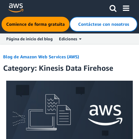
Comience de forma gratuita
Contáctese con nosotros
Página de inicio del blog
Ediciones
Skip to Main Content
Blog de Amazon Web Services (AWS)
Category: Kinesis Data Firehose