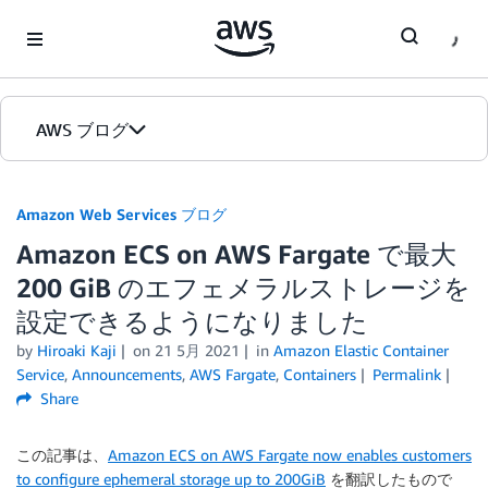
Skip to Main Content
AWS ブログ
ホーム
Amazon Web Services ブログ
Amazon ECS on AWS Fargate で最大
カテゴリ
200 GiB のエフェメラルストレージを
エディション
設定できるようになりました
by
Hiroaki Kaji
on
21 5月 2021
in
Amazon Elastic Container
Service
,
Announcements
,
AWS Fargate
,
Containers
Permalink
Share
この記事は、
Amazon ECS on AWS Fargate now enables customers
to configure ephemeral storage up to 200GiB
を翻訳したもので