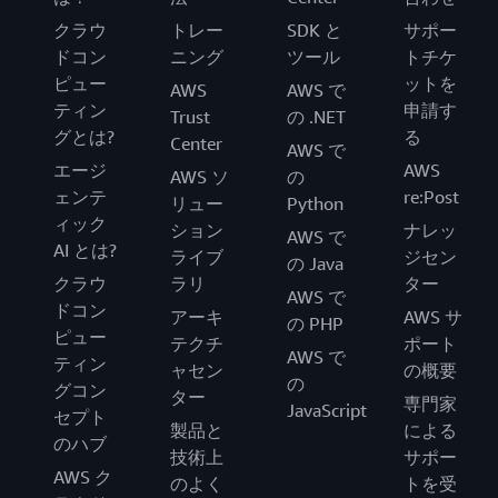
クラウ
トレー
SDK と
サポー
ドコン
ニング
ツール
トチケ
ピュー
ットを
AWS
AWS で
ティン
申請す
Trust
の .NET
グとは?
る
Center
AWS で
エージ
AWS
AWS ソ
の
ェンテ
re:Post
リュー
Python
ィック
ション
ナレッ
AWS で
AI とは?
ライブ
ジセン
の Java
クラウ
ラリ
ター
AWS で
ドコン
アーキ
AWS サ
の PHP
ピュー
テクチ
ポート
AWS で
ティン
ャセン
の概要
の
グコン
ター
専門家
JavaScript
セプト
製品と
による
のハブ
技術上
サポー
AWS ク
のよく
トを受