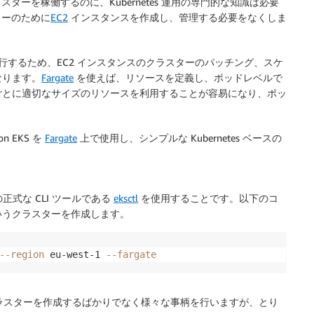
ーを稼働するのに、Kubernetes 運用の専門的な知識は必要
ーのために
EC2
インスタンスを作成し、管理する必要をなくしま
ンを実行するため、EC2 インスタンスのクラスターのパッチング、スケ
なります。
Fargate
を使えば、リソースを定義し、ポッドレベルで
ごとに適切なサイズのリソースを利用することが容易になり、ポッ
on EKS
を
Fargate
上で使用し、シンプルな Kubernetes ベースの
正式な CLI ツールである
eksctl
を使用することです。以下のコ
うクラスターを作成します。
--region
 eu-west-1 
--fargate
クラスターを作成するばかりでなく様々な事柄を行いますが、とり