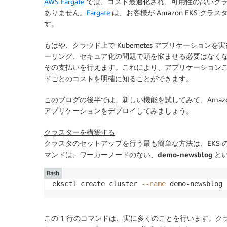
AWS Fargate
では、コスト最適化され、可用性の高いクラスタ
ありません。
Fargate
は、お客様が
Amazon EKS
クラスタ
す。
もはや、クラウド上で Kubernetes アプリケーショ
ーリング、セキュア化の問題で頭を悩ませる必要はなく
その支払いを行えます。これにより、アプリケーション
ドごとのコストを明確に知ることができます。
このブログの後半では、新しい機能を試してみて、
Amaz
アプリケーションをデプロイしてみましょう。
クラスターを構築する
クラスタのセットアップを行う最も簡単な方法は、EKS の
マンドは、ワーカーノードのない、
demo-newsblog
とい
Bash
eksctl create cluster 
--name
 demo-newsblog 
この 1 行のコマンドは、実に多くのことを行います。