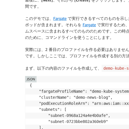
間です。
このデモでは、
Fargate
で実行できるすべてのものを示したいと
ポッドが含まれます。それらを
Fargate
で実行するため、
ムスペースに含まれるすべてのもののためです。この時
のために、コマンドラインを使うことにします。
実際には、2 番目のプロファイルを作る必要はありませ
です。しかしここでは、プロファイルを作成する別の方
まず、以下の内容のファイルを作成して、
demo-kube-s
JSON
{

    "fargateProfileName": "demo-kube-system"
    "clusterName": "demo-news-blog",

    "podExecutionRoleArn": "arn:aws:iam::xx
    "subnets": [

        "subnet-0968a124a4e4b0afe",

        "subnet-0723bbe802a360eb9"

    ],
