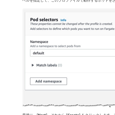
ベルを指定して、このプロファイルで動作するポッドを
最後に、[
Next
]、それから [
Create
] をクリックします