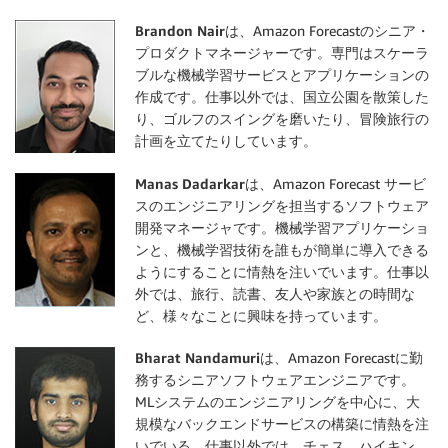
Brandon Nair
は、Amazon Forecastのシニア・
プロダクトマネージャーです。専門はスケーラ
ブルな機械学習サービスとアプリケーションの
作成です。仕事以外では、国立公園を散策した
り、ゴルフのスイングを磨いたり、冒険旅行の
計画を立てたりしています。
Manas Dadarkar
は、Amazon Forecast サービ
スのエンジニアリングを担当するソフトウェア
開発マネージャです。機械学習アプリケーショ
ンと、機械学習技術を誰もが簡単に導入できる
ようにすることに情熱を注いでいます。仕事以
外では、旅行、読書、友人や家族との時間な
ど、様々なことに興味を持っています。
Bharat Nandamuri
は、Amazon Forecastに勤
務するシニアソフトウェアエンジニアです。
MLシステムのエンジニアリングを中心に、大
規模なバックエンドサービスの構築に情熱を注
いでいる。仕事以外では、チェス、ハイキン