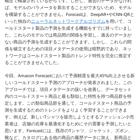
概念で構築されているからです。しかし、過去のデータがなけれ
ば、モデルのパラメータを算出することができないため、モデル
を構築することができません。Forecastは、DeepAR+やCNN-QRと
いった独自の
ニューラルネットワークアルゴリズム
を用いて、コ
ールドスタート製品の予測を生成する機能をすでに持っていまし
た。これらのモデルでは商品間の関係を学習し、過去のデータが
ない商品の予測を生成することができます。しかし、これらの関
係を確立するための項目メタデータの使用は暗黙的であり、ネッ
トワークはコールドスタート製品のトレンド特性を完全に推定す
ることができませんでした。
今回、Amazon Forecastにおいて予測精度を最大45%向上させる新
しいコールドスタート予測のアプローチが発表されました。この
アプローチでは、項目メタデータの扱いを改善し、データセット
内のコールドスタート商品と最も類似した特性を持つ商品群を特
定します。この類似商品群を通して、コールドスタート商品の予
測を生成するためのトレンドをよりよく学習することができま
す。例えば、新しいTシャツを販売しようとするファッション小売
業者は、店舗の在庫を最適化するためにその需要を予測したいと
思います。Forecastには、既存のTシャツ、ジャケット、ズボン、
靴など、カタログにある他の商品の履歴データに加え、新商品と