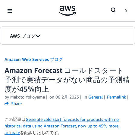
Skip to Main Content
AWS ブログ
ホーム
Amazon Web Services ブログ
Amazon Forecast コールドスタート
カテゴリ
予測で実績データがない商品の予測精
エディション
度が45%向上
by
Makoto Yokoyama
on
06 2月 2023
in
General
Permalink
Share
この記事は
Generate cold start forecasts for products with no
historical data using Amazon Forecast, now up to 45% more
accurate
を翻訳したものです。