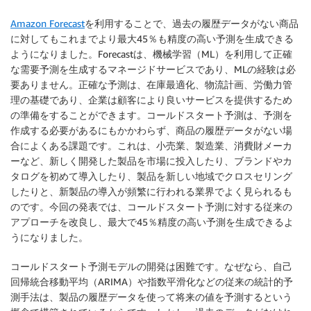
Amazon Forecast
を利用することで、過去の履歴データがない商品
に対してもこれまでより最大45％も精度の高い予測を生成できる
ようになりました。Forecastは、機械学習（ML）を利用して正確
な需要予測を生成するマネージドサービスであり、MLの経験は必
要ありません。正確な予測は、在庫最適化、物流計画、労働力管
理の基礎であり、企業は顧客により良いサービスを提供するため
の準備をすることができます。コールドスタート予測は、予測を
作成する必要があるにもかかわらず、商品の履歴データがない場
合によくある課題です。これは、小売業、製造業、消費財メーカ
ーなど、新しく開発した製品を市場に投入したり、ブランドやカ
タログを初めて導入したり、製品を新しい地域でクロスセリング
したりと、新製品の導入が頻繁に行われる業界でよく見られるも
のです。今回の発表では、コールドスタート予測に対する従来の
アプローチを改良し、最大で45％精度の高い予測を生成できるよ
うになりました。
コールドスタート予測モデルの開発は困難です。なぜなら、自己
回帰統合移動平均（ARIMA）や指数平滑化などの従来の統計的予
測手法は、製品の履歴データを使って将来の値を予測するという