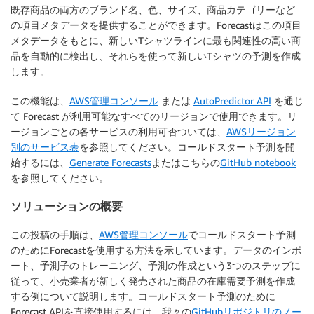
既存商品の両方のブランド名、色、サイズ、商品カテゴリーなど
の項目メタデータを提供することができます。Forecastはこの項目
メタデータをもとに、新しいTシャツラインに最も関連性の高い商
品を自動的に検出し、それらを使って新しいTシャツの予測を作成
します。
この機能は、
AWS管理コンソール
または
AutoPredictor API
を通じ
て Forecast が利用可能なすべてのリージョンで使用できます。リ
ージョンごとの各サービスの利用可否ついては、
AWSリージョン
別のサービス表
を参照してください。コールドスタート予測を開
始するには、
Generate Forecasts
またはこちらの
GitHub notebook
を参照してください。
ソリューションの概要
この投稿の手順は、
AWS管理コンソール
でコールドスタート予測
のためにForecastを使用する方法を示しています。データのインポ
ート、予測子のトレーニング、予測の作成という3つのステップに
従って、小売業者が新しく発売された商品の在庫需要予測を作成
する例について説明します。コールドスタート予測のために
Forecast APIを直接使用するには、我々の
GitHubリポジトリのノー