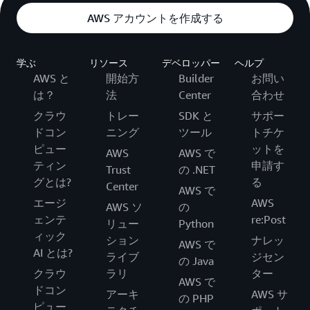
AWS アカウントを作成する
学ぶ
リソース
デベロッパー
ヘルプ
AWS と
開始方
Builder
お問い
は？
法
Center
合わせ
クラウ
トレー
SDK と
サポー
ドコン
ニング
ツール
トチケ
ピュー
ットを
AWS
AWS で
ティン
申請す
Trust
の .NET
グとは?
る
Center
AWS で
エージ
AWS
AWS ソ
の
ェンテ
re:Post
リュー
Python
ィック
ション
ナレッ
AWS で
AI とは?
ライブ
ジセン
の Java
クラウ
ラリ
ター
AWS で
ドコン
アーキ
AWS サ
の PHP
ピュー