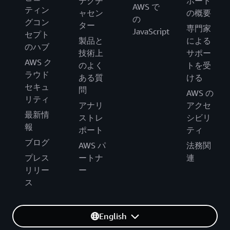
テクチ
ポート
AWS で
ティン
ャセン
の概要
の
グコン
ター
専門家
JavaScript
セプト
製品と
による
のハブ
技術上
サポー
AWS ク
のよく
トを受
ラウド
ある質
ける
セキュ
問
AWS の
リティ
アナリ
アクセ
最新情
ストレ
シビリ
報
ポート
ティ
ブログ
AWS パ
法務関
プレス
ートナ
連
リリー
ー
ス
English