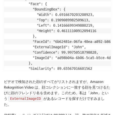
          "Face": {

            "BoundingBox": {

              "Width": 0.6916670203208923,

              "Top": 0.1909089982509613,

              "Left": 0.14166699349880219,

              "Height": 0.46111100912094116

            },

            "FaceId": "6b62481e-06fa-48ea-a892-b8684
            "ExternalImageId": "John",

            "Confidence": 99.99750518798828,

            "ImageId": "ad98b04a-6b06-5ca5-b5ce-4db3
          },

          "Similarity": 89.65567016601562

        }

      ],

ビデオで検知された顔のすべてがリストされますが、Amazon
    },

Rekognition Video は、顔コレクションに一致する顔を見つけるた
    {

びに顔のフレンドリ名を含めます。このため、私は「John」とい
      "Timestamp": 7640,

う
があるレコードを探すだけですみまし
ExternalImageID
      ...
た。