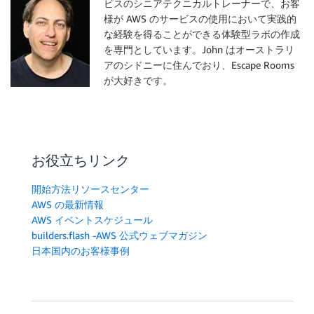
ビスのシニアテクニカルトレーナーで、
お客
The timestamps array now looks like:

様が AWS のサービスの使用において実践的
[99800, 99840, 100000, 100040, ...]

'''
な経験を得ることができる体験型ラボの作成
を専門としています。John はオーストラリ
# Break into scenes with start & end times
アのシドニーに住んでおり、Escape Rooms
scenes
=
[
]
が大好きです。
start 
=
0
for
 timestamp 
in
 timestamps
:
if
 start 
==
0
:
# First timestamp
お役立ちリンク
    start 
=
 end 
=
 timestamp

else
:
開始方法リソースセンター
# More than 1 second between timestamps? Then sc
AWS の最新情報
if
 timestamp 
-
 end 
>
1000
:
AWS イベントスケジュール
# If the scene is at least 1 second long, reco
builders.flash -AWS 公式ウェブマガジン
if
 end 
-
 start 
>=
1000
:
日本国内のお客様事例
        scenes
.
append
(
(
start
,
 end
)
)
# Start a new scene
      start 
=
0
else
:
# Extend scene to current timestamp