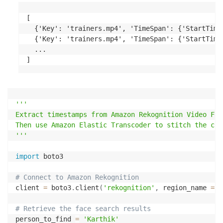
[

  {'Key': 'trainers.mp4', 'TimeSpan': {'StartTime
  {'Key': 'trainers.mp4', 'TimeSpan': {'StartTime
  ...

]
'''

Extract timestamps from Amazon Rekognition Video Fac
Then use Amazon Elastic Transcoder to stitch the cli
'''
import
 boto3

# Connect to Amazon Rekognition
client 
=
 boto3
.
client
(
'rekognition'
,
 region_name 
=
'
# Retrieve the face search results
person_to_find 
=
'Karthik'