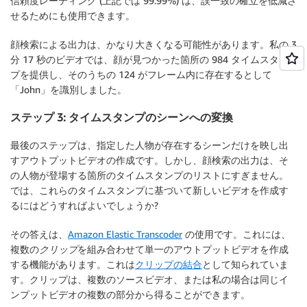
信頼度レーティング (上記では 99.99%) は、誤一致の確立を低減さ
せるためにも使用できます。
顔検索による出力は、かなり大きくなる可能性があります。私の 3
分 17 秒のビデオでは、顔が見つかった箇所の 984 タイムスタン
プを提供し、そのうちの 124 がフレーム内に存在するとして
「John」を識別しました。
ステップ 3: タイムスタンプのシーンへの変換
最後のステップは、指定した人物が存在するシーンだけを映し出
すアウトプットビデオの作成です。しかし、顔検索の出力は、そ
の人物が登場する箇所のタイムスタンプのリストにすぎません。
では、これらのタイムスタンプに基づいて新しいビデオを作成す
るにはどうすればよいでしょうか?
その答えは、
Amazon Elastic Transcoder
の使用です。これには、
複数の
クリップ
を組み合わせて単一のアウトプットビデオを作成
する機能があります。これは
クリップの結合
として知られていま
す。クリップは、複数のソースビデオ、または私の場合は同じイ
ンプットビデオの複数の部分から得ることができます。