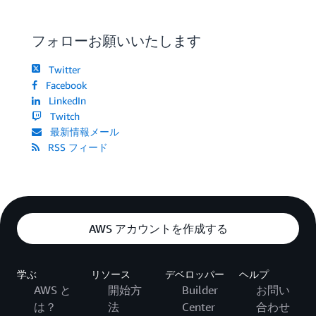
      end 
=
 timestamp

フォローお願いいたします
# Append final scene if it is at least 1 second long
if
(
start 
!=
0
)
and
(
end 
-
 start 
>=
1000
)
:
Twitter
    scenes
.
append
(
(
start
,
 end
)
)
Facebook
LinkedIn
'''

Twitch
The scenes array now looks like:

最新情報メール
[(99800, 101480), (127520, 131760), ...]

RSS フィード
'''
# Convert into format required by Amazon Elastic Tra
inputs
=
[
]
for
 scene 
in
 scenes
:
  start
,
 end 
=
 scene

AWS アカウントを作成する
  inputs
.
append
(
{
'Key'
:
'trainers.mp4'
,
'TimeSpan'
:
{
学ぶ
リソース
デベロッパー
ヘルプ
'StartTime'
:
str
(
start
/
1000.
)
,
AWS と
開始方
Builder
お問い
'Duration'
:
str
(
(
end
-
start
)
/
1000.
)
は？
法
Center
合わせ
}