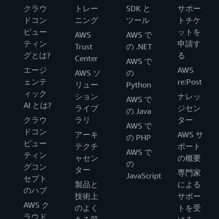
}
)
クラウ
トレー
SDK と
サポー
ドコン
ニング
ツール
トチケ
'''

ピュー
ットを
AWS
AWS で
The inputs array now looks like:

ティン
申請す
Trust
の .NET
[

グとは?
る
Center
  {'Key': 'trainers.mp4', 'TimeSpan': {'StartTime': 
AWS で
  {'Key': 'trainers.mp4', 'TimeSpan': {'StartTime': 
エージ
AWS
AWS ソ
の
  ...

ェンテ
re:Post
リュー
Python
]

ィック
ション
ナレッ
AWS で
'''
AI とは?
ライブ
ジセン
の Java
クラウ
ラリ
ター
# Call Amazon Elastic Transcoder to stitch together 
AWS で
client 
=
 boto3
.
client
(
'elastictranscoder'
,
 region_na
ドコン
アーキ
AWS サ
の PHP
ピュー
テクチ
ポート
job 
=
 client
.
create_job
(
AWS で
ティン
ャセン
の概要
  PipelineId 
=
'...'
,
の
グコン
ター
  Inputs
=
inputs
,
専門家
JavaScript
セプト
  Output
=
{
'Key'
:
 person_to_find 
+
'.mp4'
,
'PresetId'
製品と
による
のハブ
)
技術上
サポー
AWS ク
のよく
トを受
ラウド