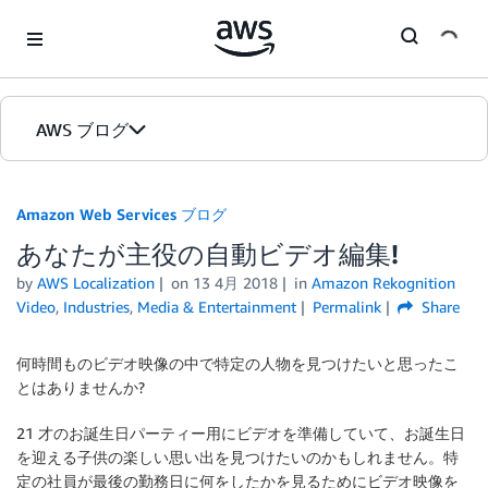
Skip to Main Content
AWS ブログ
ホーム
Amazon Web Services ブログ
あなたが主役の自動ビデオ編集!
カテゴリ
by
AWS Localization
on
13 4月 2018
in
Amazon Rekognition
エディション
Video
,
Industries
,
Media & Entertainment
Permalink
Share
何時間ものビデオ映像の中で特定の人物を見つけたいと思ったこ
とはありませんか?
21 才のお誕生日パーティー用にビデオを準備していて、お誕生日
を迎える子供の楽しい思い出を見つけたいのかもしれません。特
定の社員が最後の勤務日に何をしたかを見るためにビデオ映像を