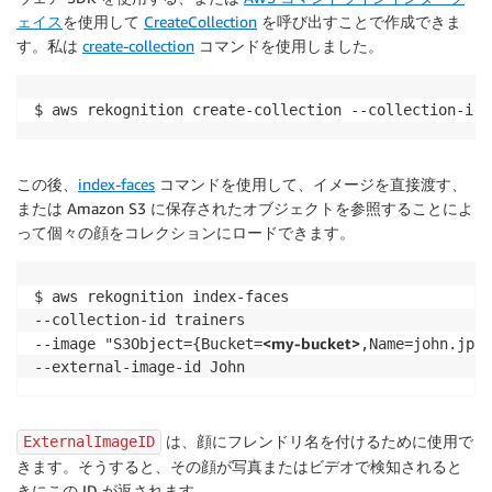
ェイス
を使用して
CreateCollection
を呼び出すことで作成できま
す。私は
create-collection
コマンドを使用しました。
$ aws rekognition create-collection --collection-id 
この後、
index-faces
コマンドを使用して、イメージを直接渡す、
または Amazon S3 に保存されたオブジェクトを参照することによ
って個々の顔をコレクションにロードできます。
$ aws rekognition index-faces

--collection-id trainers 

<my-bucket>
--image "S3Object={Bucket=
,Name=john.jpg}
--external-image-id John
は、顔にフレンドリ名を付けるために使用で
ExternalImageID
きます。そうすると、その顔が写真またはビデオで検知されると
きにこの ID が返されます。