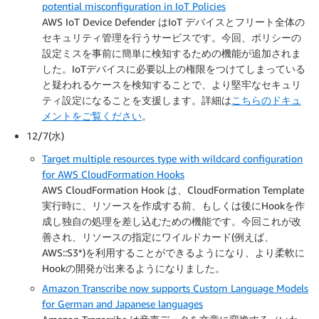
potential misconfiguration in IoT Policies
AWS IoT Device Defender はIoT デバイスとフリート全体の
セキュリティ管理を行うサービスです。今回、ポリシーの
設定ミスを事前に簡単に検知するための機能が追加されま
した。IoTデバイスに必要以上の権限をつけてしまっている
と疑われるケースを検知することで、より堅牢なセキュリ
ティ設定になることを支援します。詳細は
こちらのドキュ
メントをご覧ください
。
12/7(水)
Target multiple resources type with wildcard configuration
for AWS CloudFormation Hooks
AWS CloudFormation Hook は、CloudFormation Template
実行時に、リソースを作成する前、もしくは後にHookを作
成し独自の処理を差し込むための機能です。今回これが改
善され、リソースの指定にワイルドカード(例えば、
AWS::S3*)を利用することができるようになり、より柔軟に
Hookの開発が出来るようになりました。
Amazon Transcribe now supports Custom Language Models
for German and Japanese languages