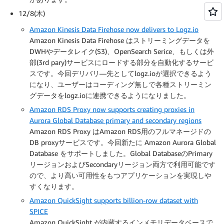
12/8(木)
Amazon Kinesis Data Firehose now delivers to Logz.io
Amazon Kinesis Data Firehose はストリーミングデータを
DWHやデータレイク(S3)、OpenSearch Serice、もしくは外
部(3rd pary)サービスにロードする部分を自動化するサービ
スです。今回デリバリ―先としてlogz.ioが選択できるよう
になり、ユーザーはコーディング無しで各種ストリーミン
グデータをlogz.ioに連携できるようになりました。
Amazon RDS Proxy now supports creating proxies in
Aurora Global Database primary and secondary regions
Amazon RDS Proxy はAmazon RDS用のフルマネージドの
DB proxyサービスです。今回新たに Amazon Aurora Global
Database をサポートしました。Global DatabaseのPrimary
リージョンおよびSecondaryリージョン両方で利用可能です
ので、より高い可用性をもつアプリケーションを実現しや
すくなります。
Amazon QuickSight supports billion-row dataset with
SPICE
Amazon QuickSight が内蔵するインメモリデータベースで