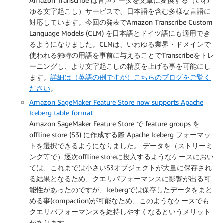
Amazon Transcribe は音声データを文章に変換する（いわ
ゆる文字起こし）サービスで、日本語を含む多様な言語に
対応しています。今回の発表でAmazon Transcribe Custom
Language Models (CLM) を日本語とドイツ語にも適用でき
るようになりました。CLMは、いわゆる業界・ドメインで
使われる独特の用語を事前に与えることでTranscribeをトレ
ーニングし、より文字起こしの精度を上げる事を可能にし
ます。
詳細は（英語の例ですが）こちらのブログをご覧く
ださい
。
Amazon SageMaker Feature Store now supports Apache
Iceberg table format
Amazon SageMaker Feature Store で feature groups を
offline store (S3) に作成する際 Apache Iceberg フォーマッ
トを選択できるようになりました。 データを（ストリーミ
ング等で）逐次offline storeに投入するようなケースにおい
ては、これまでは小さいS3オブジェクトが大量に保存され
る結果となるため、クエリパフォーマンスに影響が出る可
能性があったのですが、Icebergでは保存したデータをまと
める事(compaction)が可能なため、このようなケースでも
クエリパフォーマンスを維持しやすくなるというメリット
があります。