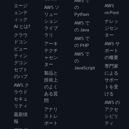
AWS で
エージ
AWS
AWS ソ
の
ェンテ
re:Post
リュー
Python
ィック
ション
ナレッ
AWS で
AI とは?
ライブ
ジセン
の Java
クラウ
ラリ
ター
AWS で
ドコン
アーキ
AWS サ
の PHP
ピュー
テクチ
ポート
AWS で
ティン
ャセン
の概要
の
グコン
ター
専門家
JavaScript
セプト
製品と
による
のハブ
技術上
サポー
AWS ク
のよく
トを受
ラウド
ある質
ける
セキュ
問
AWS の
リティ
アナリ
アクセ
最新情
ストレ
シビリ
報
ポート
ティ