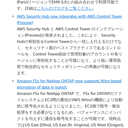
(Paris)リージョンでEMR 6.9との組み合わせで利用可能で
す。詳細は
こちらのブログをご覧ください
。
AWS Security Hub now integrates with AWS Control Tower
(Preview)
AWS Security Hub と AWS Control Tower のインテグレーシ
ョン(Preview)が発表されました。これにより、Security
Hubの有効化をControl Towerから一括しえ行えるだけでな
く、セキュリティ面のベストプラクティスであるコントロ
ールを、Control Tower経由で管理対象のアカウントや各リ
ージョンに有効化することが可能になり、より低い運用負
荷で統合的なセキュリティポリシーへの準拠が可能になり
ます。
Amazon FSx for NetApp ONTAP now supports Nitro-based
encryption of data in transit
Amazon FSx for NetApp ONTAP で、FSx for ONTAPのファ
イルシステムとEC2間の通信がAWS Nitroの機能により自動
的に暗号化されるようになりました。EC2側で暗号・複合
処理をする必要がなくなるため、パフォーマンスにインパ
クトを与えずに通信を暗号化することが可能です。現時点
ではUS East (Ohio), US East (N. Virginia), US West (Oregon),