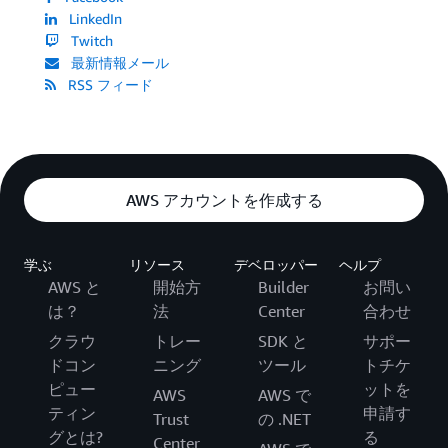
LinkedIn
Twitch
最新情報メール
RSS フィード
AWS アカウントを作成する
学ぶ
リソース
デベロッパー
ヘルプ
AWS と
開始方
Builder
お問い
は？
法
Center
合わせ
クラウ
トレー
SDK と
サポー
ドコン
ニング
ツール
トチケ
ピュー
ットを
AWS
AWS で
ティン
申請す
Trust
の .NET
グとは?
る
Center