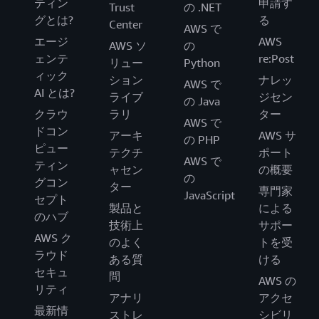
ティン
申請す
Trust
の .NET
グとは?
る
Center
AWS で
エージ
AWS
AWS ソ
の
ェンテ
re:Post
リュー
Python
ィック
ション
ナレッ
AWS で
AI とは?
ライブ
ジセン
の Java
クラウ
ラリ
ター
AWS で
ドコン
アーキ
AWS サ
の PHP
ピュー
テクチ
ポート
AWS で
ティン
ャセン
の概要
の
グコン
ター
専門家
JavaScript
セプト
製品と
による
のハブ
技術上
サポー
AWS ク
のよく
トを受
ラウド
ある質
ける
セキュ
問
AWS の
リティ
アナリ
アクセ
最新情
ストレ
シビリ