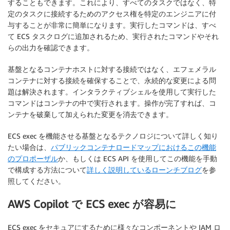
することもできます。これにより、すべてのタスクではなく、特
定のタスクに接続するためのアクセス権を特定のエンジニアに付
与することが非常に簡単になります。実行したコマンドは、すべ
て ECS タスクログに追加されるため、実行されたコマンドやそれ
らの出力を確認できます。
基盤となるコンテナホストに対する接続ではなく、エフェメラル
コンテナに対する接続を確保することで、永続的な変更による問
題は解決されます。インタラクティブシェルを使用して実行した
コマンドはコンテナの中で実行されます。操作が完了すれば、コ
ンテナを破棄して加えられた変更を消去できます。
ECS exec を機能させる基盤となるテクノロジについて詳しく知り
たい場合は、
パブリックコンテナロードマップにおけるこの機能
のプロポーザル
か、もしくは ECS API を使用してこの機能を手動
で構成する方法について
詳しく説明しているローンチブログ
を参
照してください。
AWS Copilot で ECS exec が容易に
ECS exec をセキュアにするために様々なコンポーネントや IAM ロ