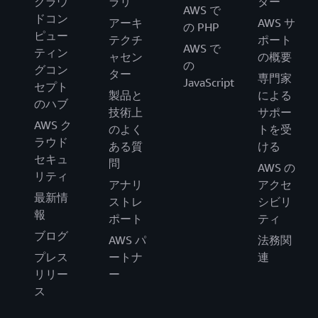
クラウ
ラリ
ター
AWS で
ドコン
アーキ
AWS サ
の PHP
ピュー
テクチ
ポート
AWS で
ティン
ャセン
の概要
の
グコン
ター
専門家
JavaScript
セプト
製品と
による
のハブ
技術上
サポー
AWS ク
のよく
トを受
ラウド
ある質
ける
セキュ
問
AWS の
リティ
アナリ
アクセ
最新情
ストレ
シビリ
報
ポート
ティ
ブログ
AWS パ
法務関
プレス
ートナ
連
リリー
ー
ス