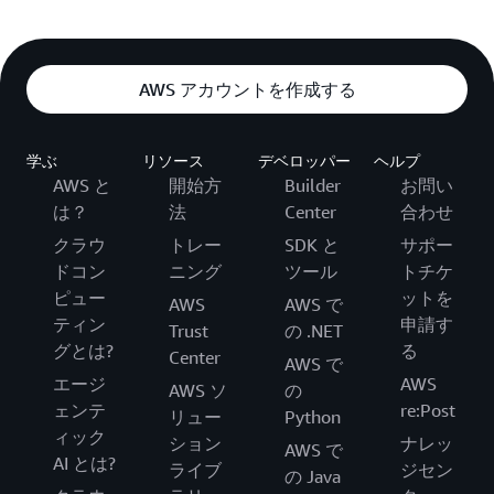
AWS アカウントを作成する
学ぶ
リソース
デベロッパー
ヘルプ
AWS と
開始方
Builder
お問い
は？
法
Center
合わせ
クラウ
トレー
SDK と
サポー
ドコン
ニング
ツール
トチケ
ピュー
ットを
AWS
AWS で
ティン
申請す
Trust
の .NET
グとは?
る
Center
AWS で
エージ
AWS
AWS ソ
の
ェンテ
re:Post
リュー
Python
ィック
ション
ナレッ
AWS で
AI とは?
ライブ
ジセン
の Java