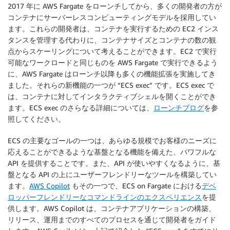
2017 年に AWS Fargate をローンチしてから、多くの開発者の方が
コンテナにサーバーレスコンピューティングモデルを採用してい
ます。これらの開発者は、コンテナを実行するための EC2 インス
タンスを管理する代わりに、コンテナサイズとコンテナの数の観
点からスケーリングについて考えることができます。EC2 で実行
可能なワークロードと同じものを AWS Fargate で実行できるよう
に、AWS Fargate はローンチ以降も多くの機能拡張を実施してき
ました。それらの新機能の一つが “ECS exec” です。ECS exec で
は、コンテナに対してインタラクティブシェルを開くことができ
ます。ECS exec のさらなる詳細については、
ローンチブログ
を参
照してください。
ECS の主要なゴールの一つは、あらゆる規模でお客様のニーズに
応えることができるような基盤となる機能を備えた、パワフルな
API を提供することです。また、API が使いやすくなるように、基
盤となる API の上にユーザーフレンドリーなツールを構築してい
ます。
AWS Copilot
もその一つで、ECS on Fargate における
デベ
ロッパーフレンドリーなコマンドラインのエクスペリエンス
を提
供します。AWS Copilot は、コンテナアプリケーションの構築、
リリース、運用までのすべてのプロセスを通じて開発者をガイド