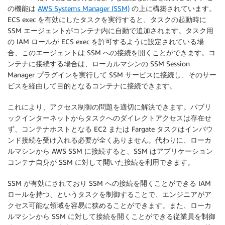
の機能は
AWS Systems Manager (SSM)
の上に構築されています。
ECS exec を有効にしたタスクを実行すると、タスクの起動時に
SSM エージェントがコンテナ内に自動で追加されます。タスク用
の IAM ロールが ECS exec を許可するように設定されている場
合、このエージェントは SSM への接続を開くことができます。コ
ンテナに接続する場合は、ローカルマシンの SSM Session
Manager プラグインを実行して SSM サービスに接続し、そのサー
ビスを経由して目的となるコンテナに接続できます。
これにより、アクセス制御の問題を適切に解決できます。パブリ
ックインターネットからタスクへのダイレクトアクセスは存在せ
ず、コンテナホストとなる EC2 または Fargate タスクはインバウ
ンド接続を受け入れる必要が全くありません。代わりに、ローカ
ルマシンから AWS SSM に接続すると、SSM はアプリケーション
コンテナ自身が SSM に対して開いた接続を利用できます。
SSM が有効にされており SSM への接続を開くことができる IAM
ロールを持つ、というタスクを制御することで、エンジニアがア
クセス可能な領域を容易に狭めることができます。また、ローカ
ルマシンから SSM に対して接続を開くことができる従業員を制御