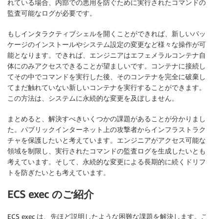
れている場合、内部での悪用を防ぐために実行されたコマンドの
監査可能なログが必要です。
もしインタラクティブシェルを開くことができれば、新しいパッ
ケージのインストールやシステム設定の変更など様々な操作が可
能となります。できれば、エンジニアはエフェメラルコンテナ自
体にのみアクセスできることが望ましいです。コンテナに接続し
てその中でコマンドを実行した後、そのコンテナを完全に破棄し
てまだ触れていない新しいコンテナを実行することができます。
この方法は、システムに永続的な変更を及ぼしません。
まとめると、解決すべきいくつかの課題があることが分かりまし
た。パブリックインターネット上の攻撃者からインフラストラク
チャを保護したいと考えています。エンジニアがアクセス可能な
領域を制限し、実行されたコマンドの監査ログを生成したいとも
考えています。そして、永続的な変更による長期的に続くドリフ
トを防ぎたいとも考えています。
ECS exec のご紹介
ECS exec は、先ほど説明したような困難な課題を解決します。こ