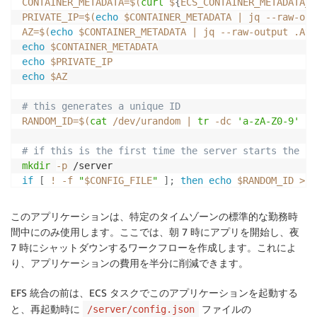
CONTAINER_METADATA
=
$(
curl
 $
{
ECS_CONTAINER_METADATA_U
PRIVATE_IP
=
$(
echo
 $CONTAINER_METADATA 
|
 jq --raw-out
AZ
=
$(
echo
 $CONTAINER_METADATA 
|
 jq --raw-output .Ava
echo
$CONTAINER_METADATA
echo
$PRIVATE_IP
echo
$AZ
# this generates a unique ID
RANDOM_ID
=
$(
cat
 /dev/urandom 
|
tr
-dc
'a-zA-Z0-9'
|
# if this is the first time the server starts the co
mkdir
-p
if
[
!
-f
"
$CONFIG_FILE
"
]
;
then
echo
$RANDOM_ID
>
 /
# the index.html file is generated with the private 
このアプリケーションは、特定のタイムゾーンの標準的な勤務時
echo
-n
"Unique configuration ID       : "
>
間中にのみ使用します。ここでは、朝 7 時にアプリを開始し、夜
echo
$(
cat
 $CONFIG_FILE
)
>>
7 時にシャットダウンするワークフローを作成します。これによ
echo
-n
"Origin - Private IP            : "
>>
り、アプリケーションの費用を半分に削減できます。
echo
$PRIVATE_IP
>>
echo
-n
"Origin - Availability Zone     : "
>>
EFS 統合の前は、ECS タスクでこのアプリケーションを起動する
echo
$AZ
>>
と、再起動時に
ファイルの
/server/config.json
# this starts the nginx service