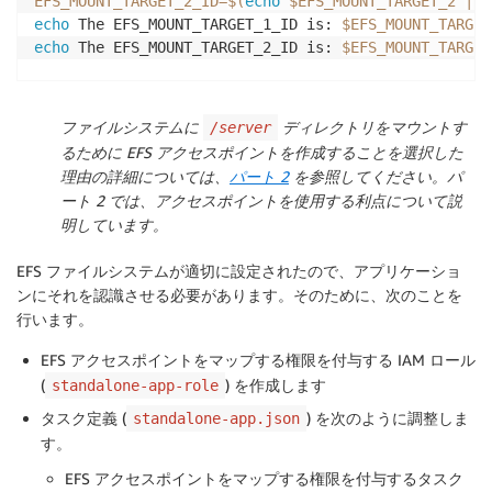
EFS_MOUNT_TARGET_2_ID
=
$(
echo
 $EFS_MOUNT_TARGET_2 
|
 j
echo
 The EFS_MOUNT_TARGET_1_ID is: 
$EFS_MOUNT_TARGET
echo
 The EFS_MOUNT_TARGET_2_ID is: 
$EFS_MOUNT_TARGET
EFS_ACCESSPOINT
=
$(
aws efs create-access-point --file
EFS_ACCESSPOINT_ID
=
$(
echo
 $EFS_ACCESSPOINT 
|
 jq --ra
ファイルシステムに
ディレクトリをマウントす
/server
EFS_ACCESSPOINT_ARN
=
$(
echo
 $EFS_ACCESSPOINT 
|
 jq --r
るために EFS アクセスポイントを作成することを選択した
echo
 The EFS_ACCESSPOINT_ID is: 
$EFS_ACCESSPOINT_ID
理由の詳細については、
パート 2
を参照してください。パ
echo
 The EFS_ACCESSPOINT_ARN is: 
$EFS_ACCESSPOINT_AR
ート 2 では、アクセスポイントを使用する利点について説
明しています。
EFS ファイルシステムが適切に設定されたので、アプリケーショ
ンにそれを認識させる必要があります。そのために、次のことを
行います。
EFS アクセスポイントをマップする権限を付与する IAM ロール
(
) を作成します
standalone-app-role
タスク定義 (
) を次のように調整しま
standalone-app.json
す。
EFS アクセスポイントをマップする権限を付与するタスク