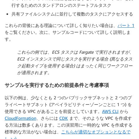
行するためのスタンドアロンのステートフルタスク
共有ファイルシステムに並行して複数のタスクにアクセスする
これらの背後にある理論について詳しく知りたい場合は、
パート 1
をご覧ください。次に、サンプルコードについて詳しく説明しま
す。
これらの例では、ECS タスクは Fargate で実行されますが、
EC2 インスタンスで同じタスクを実行する場合 (異なるタス
ク起動タイプを使用する場合) はまったく同じワークフロー
が適用されます。
サンプルを実行するための前提条件と考慮事項
以下の例は、少なくとも 2 つのパブリックサブネットと 2 つのプ
ライベートサブネット (アベイラビリティーゾーンごとに 1 つ) を
使用できる VPC があることを前提としています。
AWS CLI
から
CloudFormation
、さらには
CDK
まで、そのような VPC を作成す
る方法は数多くあります。この演習用に一時的な VPC を作成する
標準的な方法がない場合は、
こちらが適切なオプションとなるで
しょう
。