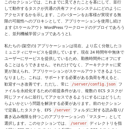
このセクションでは、これまでに見てきたことを基にして、並行
して動作するタスクが共通の共有ファイルシステムにどのように
アクセスするかを示します。このパターンをお客様が実現する無
限の可能性へのプロキシとして、アプリケーションを使用し続け
ます (スケールアウト WordPress ワークロードのデプロイであろう
と、並列機械学習ジョブであろうと)。
私たちの (架空の) アプリケーションは現在、より広く分散したコ
ミュニティにサービスを提供しています。現在 24 時間年中無休で
ユーザーにサービスを提供しているため、勤務時間外にオフにす
ることはもうできません。それだけでなく、アーキテクチャに変
更が加えられ、アプリケーションがスケールアウトできるように
なりました。これは、サポートする必要がある負荷を考えると、
歓迎すべき改善です。ただし、常に
フ
/server/config.json
ァイルを永続化するための前提条件があり、複数の ECS タスクが
同じファイルに並行してアクセスできるようにするにはどうした
らよいかという問題を解決する必要があります。前のセクション
で定義したタスクを、EFS
フォルダに対する読み取り/
/server
書き込み権限を持つこのアプリケーションの「マスター」として
選択します。このセクションでは、
ディレクトリを指
/server