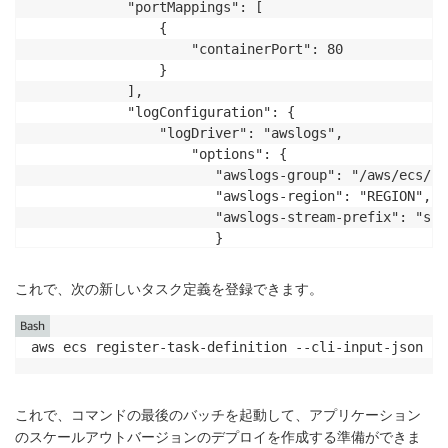
            "portMappings": [

                {

                    "containerPort": 80

                }

            ],

            "logConfiguration": {

                "logDriver": "awslogs",

                    "options": {

                       "awslogs-group": "/aws/ecs/sc
                       "awslogs-region": "REGION",

                       "awslogs-stream-prefix": "sca
                       }

                },

            "mountPoints": [

これで、次の新しいタスク定義を登録できます。
                {"containerPath": "/server",

                    "sourceVolume": "efs-server-AP"

Bash
                }

aws ecs register-task-definition --cli-input-json fi
            ]

        }

    ],

これで、コマンドの最後のバッチを起動して、アプリケーション
    "requiresCompatibilities": [

のスケールアウトバージョンのデプロイを作成する準備ができま