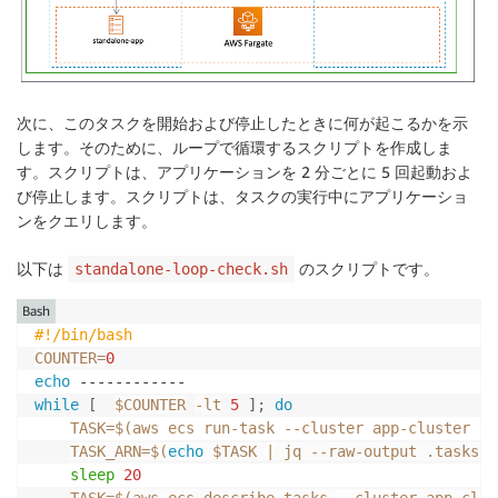
次に、このタスクを開始および停止したときに何が起こるかを示
します。そのために、ループで循環するスクリプトを作成しま
す。スクリプトは、アプリケーションを 2 分ごとに 5 回起動およ
び停止します。スクリプトは、タスクの実行中にアプリケーショ
ンをクエリします。
以下は
のスクリプトです。
standalone-loop-check.sh
Bash
#!/bin/bash 
COUNTER
=
0
echo
while
[
$COUNTER
-lt
5
]
;
do
TASK
=
$(
aws ecs run-task 
--cluster
 app-cluster --
TASK_ARN
=
$(
echo
 $TASK 
|
 jq --raw-output .tasks
[
0
sleep
20
TASK
=
$(
aws ecs describe-tasks 
--cluster
 app-clus