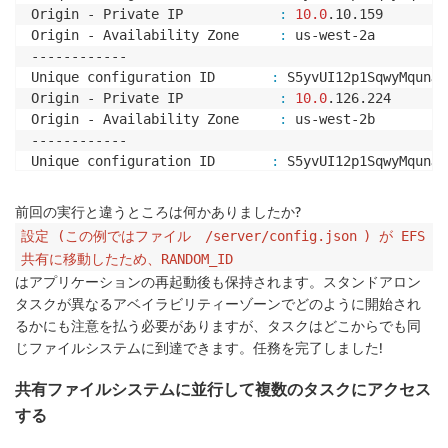
Origin - Private IP            
:
10.0
.10.159

Origin - Availability Zone     
:
 us-west-2a

------------

Unique configuration ID       
:
 S5yvUI12p1SqwyMqunJw
Origin - Private IP            
:
10.0
.126.224

Origin - Availability Zone     
:
 us-west-2b

------------

Unique configuration ID       
:
 S5yvUI12p1SqwyMqunJw
Origin - Private IP            
:
10.0
.89.26

Origin - Availability Zone     
:
 us-west-2b

前回の実行と違うところは何かありましたか?
------------

設定 (この例ではファイル
/server/config.json
) が EFS
sh-4.2
# 
共有に移動したため、RANDOM_ID
はアプリケーションの再起動後も保持されます。スタンドアロン
タスクが異なるアベイラビリティーゾーンでどのように開始され
るかにも注意を払う必要がありますが、タスクはどこからでも同
じファイルシステムに到達できます。任務を完了しました!
共有ファイルシステムに並行して複数のタスクにアクセス
する