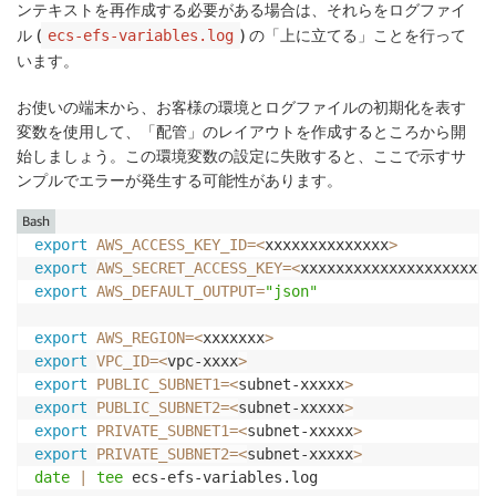
ンテキストを再作成する必要がある場合は、それらをログファイ
ル (
) の「上に立てる」ことを行って
ecs-efs-variables.log
います。
お使いの端末から、お客様の環境とログファイルの初期化を表す
変数を使用して、「配管」のレイアウトを作成するところから開
始しましょう。この環境変数の設定に失敗すると、ここで示すサ
ンプルでエラーが発生する可能性があります。
Bash
export
AWS_ACCESS_KEY_ID
=
<
xxxxxxxxxxxxxx
>
export
AWS_SECRET_ACCESS_KEY
=
<
xxxxxxxxxxxxxxxxxxxxx
>
export
AWS_DEFAULT_OUTPUT
=
"json"
export
AWS_REGION
=
<
xxxxxxx
>
export
VPC_ID
=
<
vpc-xxxx
>
export
PUBLIC_SUBNET1
=
<
subnet-xxxxx
>
export
PUBLIC_SUBNET2
=
<
subnet-xxxxx
>
export
PRIVATE_SUBNET1
=
<
subnet-xxxxx
>
export
PRIVATE_SUBNET2
=
<
subnet-xxxxx
>
date
|
tee
 ecs-efs-variables.log 