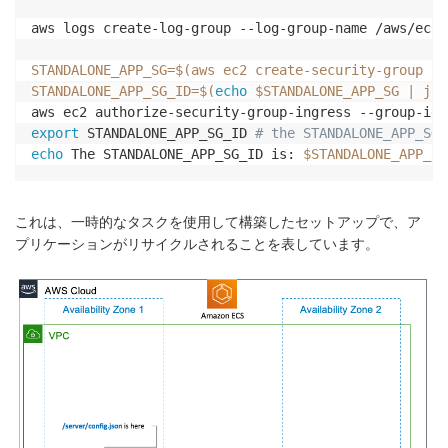
aws logs create-log-group --log-group-name /aws/ecs/
STANDALONE_APP_SG
=
$(
aws ec2 create-security-group --
STANDALONE_APP_SG_ID
=
$(
echo
 $STANDALONE_APP_SG 
|
 jq 
aws ec2 authorize-security-group-ingress --group-id 
export
 STANDALONE_APP_SG_ID 
# the STANDALONE_APP_SG_
echo
 The STANDALONE_APP_SG_ID is: 
$STANDALONE_APP_SG
これは、一時的なタスクを使用して構築したセットアップで、ア
プリケーションがリサイクルされることを表しています。