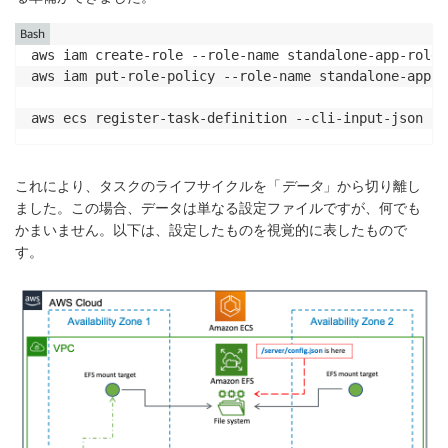
    "requiresCompatibilities": [

        "FARGATE",

Bash
        "EC2"

aws iam create-role --role-name standalone-app-role 
    ],

aws iam put-role-policy --role-name standalone-app-r
    "volumes": [

        {"name": "efs-server-AP",

aws ecs register-task-definition --cli-input-json fi
            "efsVolumeConfiguration": {"fileSystemId
                "transitEncryption": "ENABLED",

                "authorizationConfig": {

これにより、タスクのライフサイクルを「
データ
」から切り離し
                    "accessPointId": "fsap-xxxxxxxxx
ました。この場合、データは単なる設定ファイルですが、何でも
                    "iam": "ENABLED"

かまいません。以下は、設定したものを視覚的に表したもので
             }

す。
            }

        }

    ],

    "cpu": "256",

    "memory": "512"

}