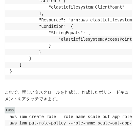
            "Action": [

                "elasticfilesystem:ClientMount"

            ],

            "Resource": "arn:aws:elasticfilesystem:R
            "Condition": {

                "StringEquals": {

                    "elasticfilesystem:AccessPointAr
                }

            }

        }

    ]

}
これで、新しいタスクロールを作成し、作成したポリシードキュ
メントをアタッチできます。
Bash
aws iam create-role --role-name scale-out-app-role -
aws iam put-role-policy --role-name scale-out-app-ro