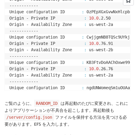
------------

Unique configuration ID       
:
 0zPEpXGxGvwNxHlcpb2s
Origin - Private IP            
:
10.0
.2.50

Origin - Availability Zone     
:
 us-west-2a

------------

Unique configuration ID       
:
 CwjjgmNB8TQSc9UYkj2V
Origin - Private IP            
:
10.0
.76.91

Origin - Availability Zone     
:
 us-west-2b

------------

Unique configuration ID       
:
 KB3FtvDoAAChOxwe993M
Origin - Private IP            
:
10.0
.26.76

Origin - Availability Zone     
:
 us-west-2a

------------

Unique configuration ID       
:
 ngdUNWomeqSm1uOUAaYG
Origin - Private IP            
:
10.0
.42.181

Origin - Availability Zone     
:
 us-west-2a

ご覧のように、
は再起動のたびに変更され、これに
RANDOM_ID
------------

よりアプリケーションが不具合を起こします。再起動後も
sh-4.2
# 
ファイルを保持する方法を見つける必
/server/config.json
要があります。EFS を入力します。