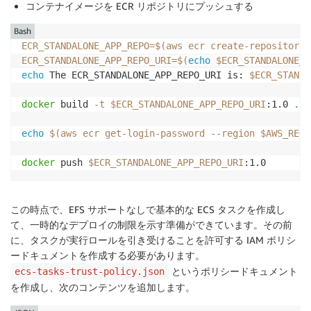
コンテナイメージを ECR リポジトリにプッシュする
Bash
ECR_STANDALONE_APP_REPO
=
$(
aws ecr create-repository 
ECR_STANDALONE_APP_REPO_URI
=
$(
echo
 $ECR_STANDALONE_A
echo
 The ECR_STANDALONE_APP_REPO_URI is: 
$ECR_STANDA
docker
 build 
-t
$ECR_STANDALONE_APP_REPO_URI
:1.0 
.
echo
$(
aws ecr get-login-password 
--region
 $AWS_REGI
docker
 push 
$ECR_STANDALONE_APP_REPO_URI
:1.0 
この時点で、EFS サポートなしで基本的な ECS タスクを作成し
て、一時的なデプロイの制限を示す準備ができています。その前
に、タスクが実行ロールを引き受けることを許可する IAM ポリシ
ードキュメントを作成する必要があります。
というポリシードキュメント
ecs-tasks-trust-policy.json
を作成し、次のコンテンツを追加します。