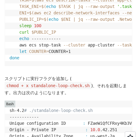
TASK_ENI
=
$(
echo
 $TASK 
|
 jq --raw-output 
'.tasks[
ENI
=
$(
aws ec2 describe-network-interfaces --netw
PUBLIC_IP
=
$(
echo
 $ENI 
|
 jq --raw-output .Network
sleep
100
curl
$PUBLIC_IP
echo
 ------------

    aws ecs stop-task 
--cluster
 app-cluster 
--task
$
let
COUNTER
=
done
スクリプトに実行フラグを追加し (
)、それを起動しま
chmod + x standalone-loop-check.sh
す。出力は次のようになります。
Bash
sh-4.2
# ./standalone-loop-check.sh 
------------

Unique configuration ID       
:
 FZaeWiQfCFRxy4Kb3VrQ
Origin - Private IP            
:
10.0
.42.251

Origin - Availability Zone     
:
 us-west-2a
