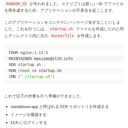
が失われました。スクリプトは新しい ID でファイル
RANDOM_ID
nginx 
-g
"daemon off;"
を再生成するため、アプリケーションが不具合を起こします。
このアプリケーションをコンテナにパッケージ化することにしま
した。これを行うには、
ファイルを作成したのと同
startup.sh
じディレクトリ内に次の
を作成します。
Dockerfile
FROM nginx:1.11.5

MAINTAINER massimo@it20.info

ADD startup.sh 
.
RUN 
chmod
 +x startup.sh

CMD 
[
"./startup.sh"
]
これで以下の作業を行う準備ができました。
standalone-app と呼ばれる ECR リポジトリを作成する
イメージを構築する
ECR にログインする