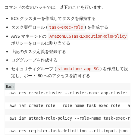
    ],

コマンドの次のバッチでは、以下のことを行います。
    "requiresCompatibilities": [

        "FARGATE",

ECS クラスターを作成してタスクを保持する
        "EC2"

タスク実行ロール (
) を作成する
task-exec-role
    ],

AWS マネージドの
    "cpu": "256",

AmazonECSTaskExecutionRolePolicy
    "memory": "512"

ポリシーをロールに割り当てる
}
上記のタスク定義を登録する
ロググループを作成する
セキュリティグループ (
) を作成して設
standalone-app-SG
定し、ポート 80 へのアクセスを許可する
Bash
aws ecs create-cluster --cluster-name app-cluster 
--
aws iam create-role --role-name task-exec-role --ass
aws iam attach-role-policy --role-name task-exec-rol
aws ecs register-task-definition --cli-input-json fi