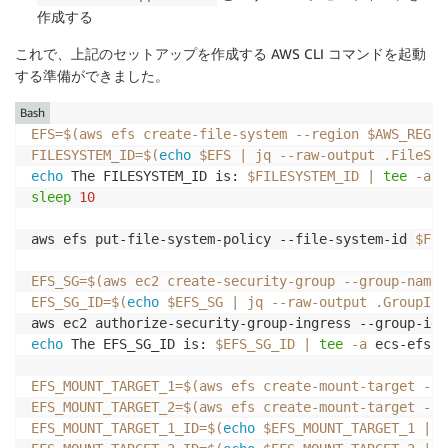
作成する
これで、上記のセットアップを作成する AWS CLI コマンドを起動
する準備ができました。
Bash
EFS
=
$(
aws efs create-file-system 
--region
 $AWS_REGIO
FILESYSTEM_ID
=
$(
echo
 $EFS 
|
 jq --raw-output .FileSys
echo
 The FILESYSTEM_ID is: 
$FILESYSTEM_ID
|
tee
-a
sleep
10
aws efs put-file-system-policy --file-system-id 
$FIL
EFS_SG
=
$(
aws ec2 create-security-group --group-name 
EFS_SG_ID
=
$(
echo
 $EFS_SG 
|
 jq --raw-output .GroupId
)
aws ec2 authorize-security-group-ingress --group-id 
echo
 The EFS_SG_ID is: 
$EFS_SG_ID
|
tee
-a
 ecs-efs-v
EFS_MOUNT_TARGET_1
=
$(
aws efs create-mount-target --f
EFS_MOUNT_TARGET_2
=
$(
aws efs create-mount-target --f
EFS_MOUNT_TARGET_1_ID
=
$(
echo
 $EFS_MOUNT_TARGET_1 
|
 j