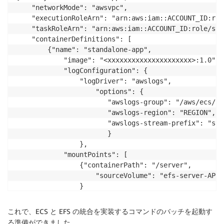
    "networkMode": "awsvpc",

    "executionRoleArn": "arn:aws:iam::ACCOUNT_ID:rol
    "taskRoleArn": "arn:aws:iam::ACCOUNT_ID:role/sta
    "containerDefinitions": [

        {"name": "standalone-app",

            "image": "<xxxxxxxxxxxxxxxxxxxxx>:1.0",

            "logConfiguration": {

                "logDriver": "awslogs",

                    "options": {

                       "awslogs-group": "/aws/ecs/st
                       "awslogs-region": "REGION",

                       "awslogs-stream-prefix": "sta
                       }

                },

            "mountPoints": [

                {"containerPath": "/server",

                    "sourceVolume": "efs-server-AP"

                }

            ]

        }

これで、ECS と EFS の統合を実装するコマンドのバッチを起動す
    ],

る準備ができました。