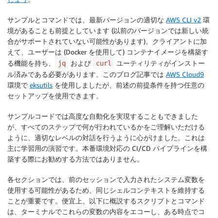
サンプルとコマンドでは、最新バージョンの適切な
AWS CLI v2
環
境があることも前提としています (以前のバージョンでは新しい統
合がサポートされていない可能性があります)。クライアントに加
えて、ユーザーは (Docker を使用して) コンテナイメージを構築す
る機能を持ち、
および
ユーティリティがインストー
jq
curl
ル済みである必要があります。このブログ記事では
AWS Cloud9
環境で
eksutils
を使用しましたが、前述の前提条件を持つ任意の
セットアップを使用できます。
サンプルコードでは高度な自動化を実現することもできました
が、すべてのステップで何が行われているかをご理解いただける
ように、適切なレベルの対話を行うように心がけました。これは
主に学習用の演習です。本番環境対応の CI/CD パイプラインを構
築する際にお勧めする方法ではありません。
各セクションでは、前のセッションで入力されたシステム変数を
使用する可能性があるため、同じシェルコンテキストを維持する
ことが重要です。便宜上、以下に概説するスクリプトとコマンド
は、ターミナルでこれらの変数の内容をエコーし、ある時点でコ