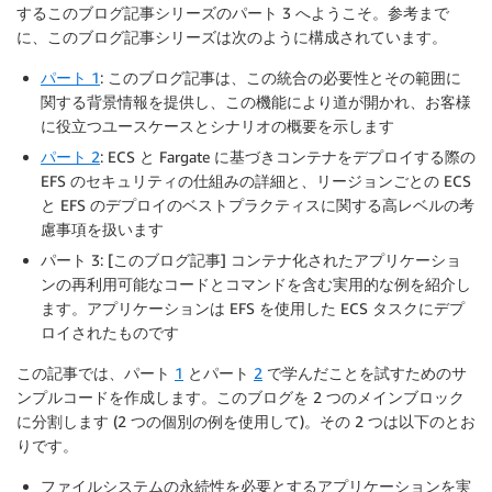
するこのブログ記事シリーズのパート 3 へようこそ。参考まで
に、このブログ記事シリーズは次のように構成されています。
パート 1
: このブログ記事は、この統合の必要性とその範囲に
関する背景情報を提供し、この機能により道が開かれ、お客様
に役立つユースケースとシナリオの概要を示します
パート 2
: ECS と Fargate に基づきコンテナをデプロイする際の
EFS のセキュリティの仕組みの詳細と、リージョンごとの ECS
と EFS のデプロイのベストプラクティスに関する高レベルの考
慮事項を扱います
パート 3: [このブログ記事] コンテナ化されたアプリケーショ
ンの再利用可能なコードとコマンドを含む実用的な例を紹介し
ます。アプリケーションは EFS を使用した ECS タスクにデプ
ロイされたものです
この記事では、パート
1
とパート
2
で学んだことを試すためのサ
ンプルコードを作成します。このブログを 2 つのメインブロック
に分割します (2 つの個別の例を使用して)。その 2 つは以下のとお
りです。
ファイルシステムの永続性を必要とするアプリケーションを実