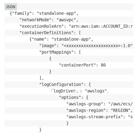
JSON
{"family": "standalone-app",

    "networkMode": "awsvpc",

    "executionRoleArn": "arn:aws:iam::ACCOUNT_ID:rol
    "containerDefinitions": [

        {"name": "standalone-app",

            "image": "<xxxxxxxxxxxxxxxxxxxxx>:1.0",

            "portMappings": [

                {

                    "containerPort": 80

                }

            ],

            "logConfiguration": {

                「logDriver」: "awslogs"、

                    "options": {

                       "awslogs-group": "/aws/ecs/st
                       "awslogs-region": "REGION",

                       "awslogs-stream-prefix": "sta
                       }

            }

        }
