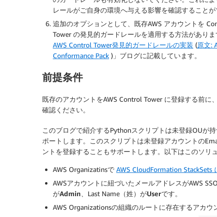
レールがご自身の環境へ与える影響を確認することが
追加のオプションとして、既存AWS アカウントを Contro
Tower の発見的ガードレールを適用する方法があり
AWS Control Tower発見的ガードレールの実装
(
原文: AW
Conformance Pack
)」ブログに記載しています。
前提条件
既存のアカウントをAWS Control Tower に登録する前に
確認ください。
このブログで紹介するPythonスクリプトは未登録OUが持つす
ポートします。このスクリプトは未登録アカウントのEma
ントを登録することもサポートします。以下はこのソリ
AWS Organizatinsで
AWS CloudFormation Sta
AWSアカウントに紐づいたメールアドレスがAWS SSO
が
Admin
、Last Name（姓）が
User
です。
AWS Organizationsの組織のルートに存在する