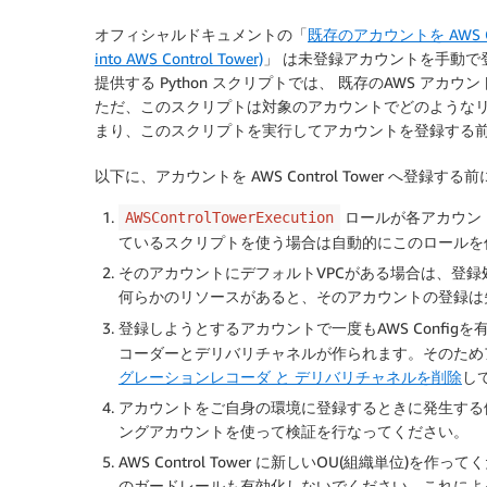
オフィシャルドキュメントの「
既存のアカウントを AWS Contr
into AWS Control Tower)
」 は未登録アカウントを手動で
提供する Python スクリプトでは、 既存のAWS アカウント
ただ、このスクリプトは対象のアカウントでどのような
まり、このスクリプトを実行してアカウントを登録する
以下に、アカウントを AWS Control Tower へ登
ロールが各アカウン
AWSControlTowerExecution
ているスクリプトを使う場合は自動的にこのロールを
そのアカウントにデフォルトVPCがある場合は、登録
何らかのリソースがあると、そのアカウントの登録は
登録しようとするアカウントで一度もAWS Config
コーダーとデリバリチャネルが作られます。そのため
グレーションレコーダ と デリバリチャネルを削除
し
アカウントをご自身の環境に登録するときに発生する
ングアカウントを使って検証を行なってください。
AWS Control Tower に新しいOU(組織単位
のガードレールも有効化しないでください。これによ