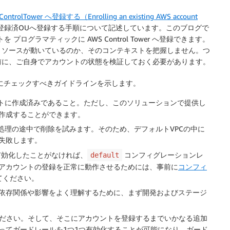
olTower へ登録する（Enrolling an existing AWS account
登録済OUへ登録する手順について記述しています。このブログで
を プログラマティックに AWS Control Tower へ登録できます。
リソースが動いているのか、そのコンテキストを把握しません。つ
前に、ご自身でアカウントの状態を検証しておく必要があります。
録する前にチェックすべきガイドラインを示します。
トに作成済みであること。ただし、このソリューションで提供し
作成することができます。
処理の途中で削除を試みます。そのため、デフォルトVPCの中に
失敗します。
を有効化したことがなければ、
コンフィグレーションレ
default
アカウントの登録を正常に動作させるためには、事前に
コンフィ
てください。
依存関係や影響をよく理解するために、まず開発およびステージ
)を作ってください。そして、そこにアカウントを登録するまでいかなる追加
ってガードレールを1つ1つ有効化することが可能になり、ガード