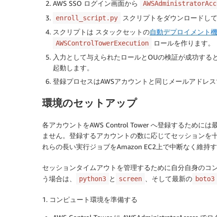
AWS SSO ログイン画面から
AWSAdministratorAcc
スクリプトをダウンロードして
enroll_script.py
スクリプトは スタックセットの
自動デプロイメント
ロールを作ります。
AWSControlTowerExecution
入力として与えられたロールとOUの検証が成功する
起動します。
登録プロセスはAWSアカウントと同じメールアドレスで
環境のセットアップ
各アカウントをAWS Control Tower へ登録する
ません。登録するアカウントの数に応じてセッションを
れらの長い実行ジョブをAmazon EC2上で中断なく維持
セッションタイムアウトを管理するために自分自身のコ
う場合は、
と
、そして最新の
python3
screen
boto3
1. コンピュート環境を準備する