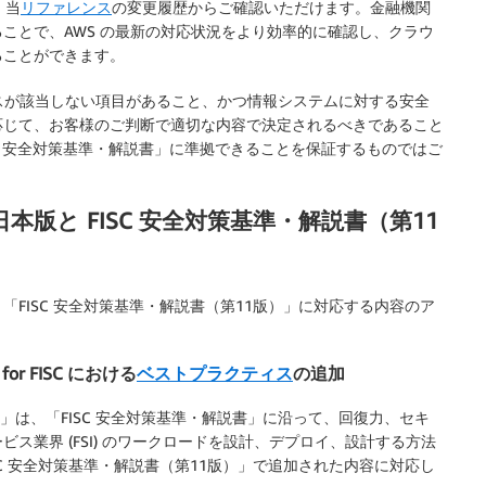
、当
リファレンス
の変更履歴からご確認いただけます。金融機関
ことで、AWS の最新の対応状況をより効率的に確認し、クラウ
ることができます。
サービスが該当しない項目があること、かつ情報システムに対する安全
応じて、お客様のご判断で適切な内容で決定されるべきであること
SC 安全対策基準・解説書」に準拠できることを保証するものではご
本版と FISC 安全対策基準・解説書（第11
FISC 安全対策基準・解説書（第11版）」に対応する内容のア
。
s for FISC における
ベストプラクティス
の追加
s for FISC」は、「FISC 安全対策基準・解説書」に沿って、回復力、セキ
ス業界 (FSI) のワークロードを設計、デプロイ、設計する方法
C 安全対策基準・解説書（第11版）」で追加された内容に対応し