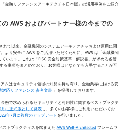
る「金融リファレンスアーキテクチャ日本版」の活用事例をご紹介
しての AWS およびパートナー様の今までの
が発行されて以来、金融機関のシステムアーキテクチャおよび運用に関
より安全に AWS をご活用いただくために、AWS は「金融機関
提供しています。これは「FISC 安全対策基準・解説書」が求める各管
実施する事項をまとめており、お客様はどなたでも入手することが可
ソーシアムはセキュリティ領域の知見を持ち寄り、金融業界における安
策基準対応リファレンス 参考文書
」を提供しております。
、金融で求められるセキュリティと可用性に関するベストプラクテ
年10月に正式版として発表
し、多くのお客様にご利用いただいてお
2023年7月に複数のアップデート
を行いました。
ベストプラクティスを踏まえた
AWS Well-Architected
フレームワ