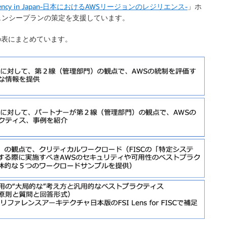
liency in Japan-日本におけるAWSリージョンのレジリエンス-
」ホ
ェンシープランの策定を支援しています。
下の表にまとめています。