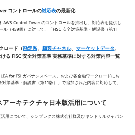
Tower コントロールの
対応表
の最新化
WS Control Tower のコントロールを抽出し、対応表を提供し
ール（459個）に対して、「FISC 安全対策基準・解説書（第11
ワークロード（
勘定系
、
顧客チャネル
、
マーケットデータ
、
ける FISC 安全対策基準 実務基準に対する対策内容一覧
EA for FSI ガバナンスベース、および各金融ワークロードにお
安全対策基準・解説書（第11版）」で追加された内容に対応して、
ンスアーキテクチャ日本版活用について
版活用について、シンプレクス株式会社様及びキンドリルジャパン