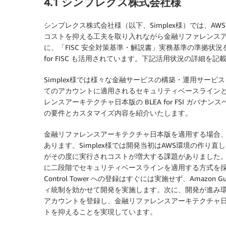
4.1 シンプレクス株式会社様
シンプレクス株式会社様（以下、Simplex様）では、A
コストを抑える工夫を取り入れながら金融リファレンスアーキテ
に、「FISC 安全対策基準・解説書」実務基準の準拠状況を可視化するた
for FISC も活用されています。下記活用状況の詳細を記
Simplex様では様々な金融サービスの構築・運用サービスを
てのアカウントに適用されるセキュリティベースラインとし
レンスアーキテクチャ日本版の BLEA for FSI ガバナ
の要件とカスタマイズ内容を紹介いたします。
金融リファレンスアーキテクチャ日本版を適用する場合、基本的に
あります。Simplex様では開発当初はAWS環境の作り直しを頻
がその度に実行されコストが増大する課題がありました。
に二段階でセキュリティベースラインを適用する方式を採用
Control Tower への登録はすぐには実施せず、Amaz
ィ統制を効かせて開発を実施します。次に、開発が進み環境の作り
アカウントを登録し、金融リファレンスアーキテクチャ日本版の
トを抑えることを実現しています。